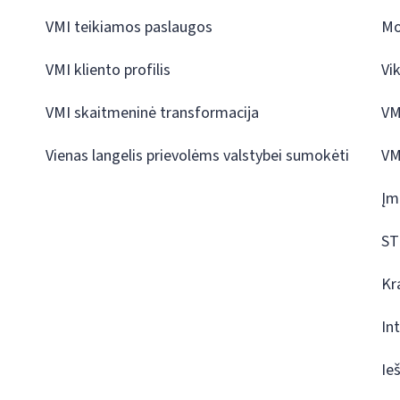
VMI teikiamos paslaugos
Mo
VMI kliento profilis
Vi
VMI skaitmeninė transformacija
VM
Vienas langelis prievolėms valstybei sumokėti
VM
Įm
ST
Kr
In
Ie