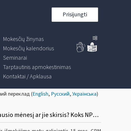
Prisijungti
Mokesčių žinynas
Mokesčių kalendorius
Seminarai
Tarptautinis apmokestinimas
Kontaktai / Apklausa
ний переклад (
English
,
Русский
,
Українська
)
28. Kokie GPM tarifai bus taikomi mokant atlyginimą už gruodį – gruodžio mėnesį ir sausio mėnesį ar jie skirsis? Koks NPD bus taikomas?