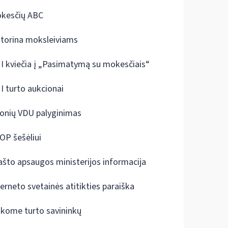
kesčių ABC
ktorina moksleiviams
I kviečia į „Pasimatymą su mokesčiais“
I turto aukcionai
onių VDU palyginimas
OP šešėliui
ašto apsaugos ministerijos informacija
terneto svetainės atitikties paraiška
škome turto savininkų