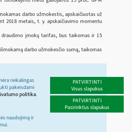
r išmokėjimo metu galiojantis 15 proc. GPM
išmokamas darbo užmokestis, apskaičiuotas už
t 2018 metais, t. y. apskaičiavimo momentu
o draudimo įmokų tarifas, bus taikomas ir 15
n. išmokamą darbo užmokesčio sumą, taikomas
 nėra reikalingas
PATVIRTINTI
aukti pakeisdami
Visus slapukus
ivatumo politika.
PATVIRTINTI
Pasirinktus slapukus
nės naudojimą ir
mui.