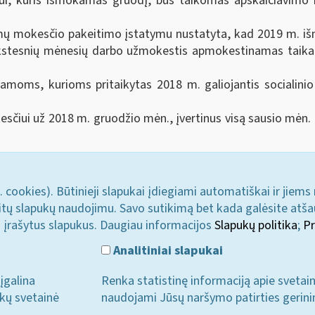
i, kuris išmokamas gruodį, bus taikomas apskaičiavimo i
jamų mokesčio pakeitimo įstatymu nustatyta, kad 2019 m. 
kstesnių mėnesių darbo užmokestis apmokestinamas taikan
jamoms, kurioms pritaikytas 2018 m. galiojantis socialini
sčiui už 2018 m. gruodžio mėn., įvertinus visą sausio mė
. cookies). Būtinieji slapukai įdiegiami automatiškai ir jiems
u kitų slapukų naudojimu. Savo sutikimą bet kada galėsite atš
i įrašytus slapukus. Daugiau informacijos
Slapukų politika
;
Pr
Analitiniai slapukai
įgalina
Renka statistinę informaciją apie svetai
ukų svetainė
naudojami Jūsų naršymo patirties gerini