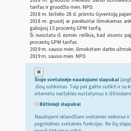
2018 m. gruodžio mėnesio darbo užmokesčiu
tarifas ir gruodžio mėn. NPD.
2018 m. birželio 28 d. priimtu Gyventojų pa
2018 m. gruodį ar pavėluotai išmokamas an
galiojusį 15 procentų GPM tarifą.
Ši nuostata iš esmės reiškia, kad visoms pa
procentų GPM tarifas.
2019 m. sausio mėn. išmokėtam darbo užmoke
2019 m. sausio mėn. NPD.
Uždaryti
Šioje svetainėje naudojami slapukai
(angl
Jūsų sutikimas. Taip pat galite sutikti ir s
interneto naršyklės nustatymus ir ištrindam
Būtinieji slapukai
Naudojami sklandžiam svetainės veikimui ir 
pagrindines svetainės funkcijas. Be šių slap
negali tinkamai veikti.