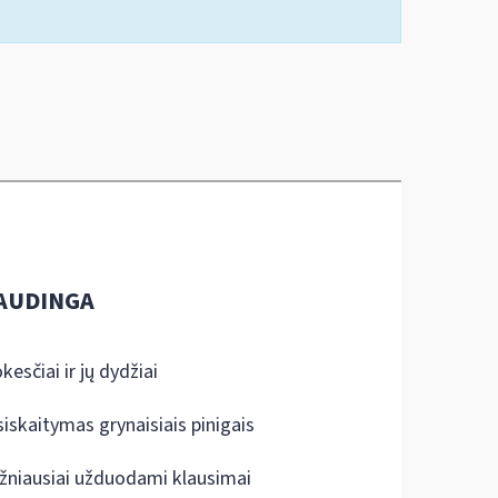
AUDINGA
kesčiai ir jų dydžiai
siskaitymas grynaisiais pinigais
žniausiai užduodami klausimai