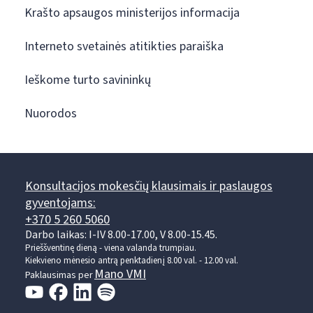
Krašto apsaugos ministerijos informacija
Interneto svetainės atitikties paraiška
Ieškome turto savininkų
Nuorodos
Konsultacijos mokesčių klausimais ir paslaugos
gyventojams:
+370 5 260 5060
Darbo laikas: I-IV 8.00-17.00, V 8.00-15.45.
Prieššventinę dieną - viena valanda trumpiau.
Kiekvieno mėnesio antrą penktadienį 8.00 val. - 12.00 val.
Mano VMI
Paklausimas per