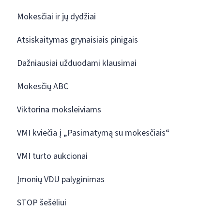
Mokesčiai ir jų dydžiai
Atsiskaitymas grynaisiais pinigais
Dažniausiai užduodami klausimai
Mokesčių ABC
Viktorina moksleiviams
VMI kviečia į „Pasimatymą su mokesčiais“
VMI turto aukcionai
Įmonių VDU palyginimas
STOP šešėliui