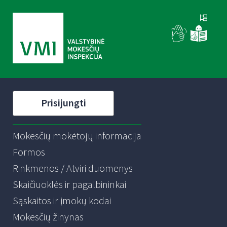
Prisijungti
Mokesčių mokėtojų informacija
Formos
Rinkmenos / Atviri duomenys
Skaičiuoklės ir pagalbininkai
Sąskaitos ir įmokų kodai
Mokesčių žinynas