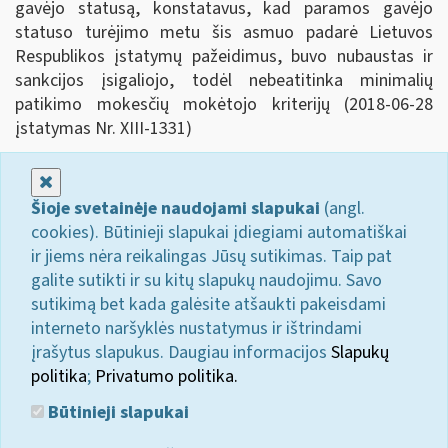
gavėjo statusą, konstatavus, kad paramos gavėjo
statuso turėjimo metu šis asmuo padarė Lietuvos
Respublikos įstatymų pažeidimus, buvo nubaustas ir
sankcijos įsigaliojo, todėl nebeatitinka minimalių
patikimo mokesčių mokėtojo kriterijų (2018-06-28
įstatymas Nr. XIII-1331)
Uždaryti
Šioje svetainėje naudojami slapukai
(angl.
cookies). Būtinieji slapukai įdiegiami automatiškai
ir jiems nėra reikalingas Jūsų sutikimas. Taip pat
galite sutikti ir su kitų slapukų naudojimu. Savo
sutikimą bet kada galėsite atšaukti pakeisdami
interneto naršyklės nustatymus ir ištrindami
įrašytus slapukus. Daugiau informacijos
Slapukų
politika
;
Privatumo politika.
Būtinieji slapukai