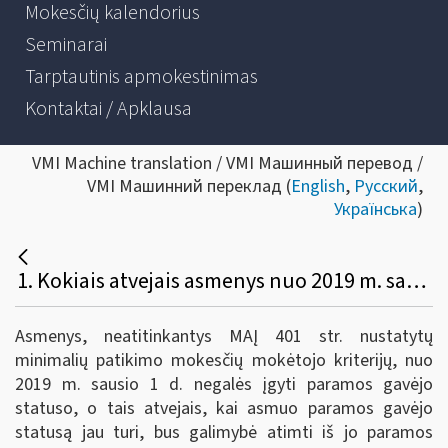
Mokesčių kalendorius
Seminarai
Tarptautinis apmokestinimas
Kontaktai / Apklausa
VMI Machine translation / VMI Машинный перевод /
VMI Машинний переклад (
English
,
Русский
,
Українська
)
1. Kokiais atvejais asmenys nuo 2019 m. sausio 1 d. negalės įgyti paramos gavėjo statuso arba iš turinčiųjų bus galimybė jį atimti?
Asmenys, neatitinkantys MAĮ 401 str. nustatytų
minimalių patikimo mokesčių mokėtojo kriterijų, nuo
2019 m. sausio 1 d. negalės įgyti paramos gavėjo
statuso, o tais atvejais, kai asmuo paramos gavėjo
statusą jau turi, bus galimybė atimti iš jo paramos