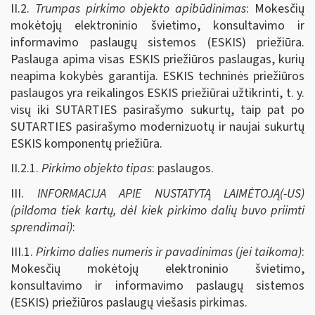
II.2.
Trumpas pirkimo objekto apibūdinimas
: Mokesčių
mokėtojų elektroninio švietimo, konsultavimo ir
informavimo paslaugų sistemos (ESKIS) priežiūra.
Paslauga apima visas ESKIS priežiūros paslaugas, kurių
neapima kokybės garantija. ESKIS techninės priežiūros
paslaugos yra reikalingos ESKIS priežiūrai užtikrinti, t. y.
visų iki SUTARTIES pasirašymo sukurtų, taip pat po
SUTARTIES pasirašymo modernizuotų ir naujai sukurtų
ESKIS komponentų priežiūra.
II.2.1.
Pirkimo objekto tipas
: paslaugos.
III.
INFORMACIJA APIE NUSTATYTĄ LAIMĖTOJĄ(-US)
(pildoma tiek kartų, dėl kiek pirkimo dalių buvo priimti
sprendimai)
:
III.1.
Pirkimo dalies numeris ir pavadinimas (jei taikoma)
:
Mokesčių mokėtojų elektroninio švietimo,
konsultavimo ir informavimo paslaugų sistemos
(ESKIS) priežiūros paslaugų viešasis pirkimas.