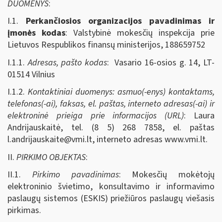
DUOMENYS
:
I.1.
Perkančiosios organizacijos pavadinimas ir
įmonės kodas
: Valstybinė mokesčių inspekcija prie
Lietuvos Respublikos finansų ministerijos, 188659752
I.1.1.
Adresas, pašto kodas
: Vasario 16-osios g. 14, LT-
01514 Vilnius
I.1.2.
Kontaktiniai duomenys: asmuo(-enys) kontaktams,
telefonas(-ai), faksas, el. paštas, interneto adresas(-ai) ir
elektroninė prieiga prie informacijos (URL)
: Laura
Andrijauskaitė, tel. (8 5) 268 7858, el. paštas
l.andrijauskaite@vmi.lt
, interneto adresas www.vmi.lt.
II.
PIRKIMO OBJEKTAS
:
II.1.
Pirkimo pavadinimas
: Mokesčių mokėtojų
elektroninio švietimo, konsultavimo ir informavimo
paslaugų sistemos (ESKIS) priežiūros paslaugų viešasis
pirkimas.