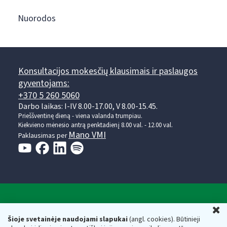
Nuorodos
Konsultacijos mokesčių klausimais ir paslaugos
gyventojams:
+370 5 260 5060
Darbo laikas: I-IV 8.00-17.00, V 8.00-15.45.
Prieššventinę dieną - viena valanda trumpiau.
Kiekvieno mėnesio antrą penktadienį 8.00 val. - 12.00 val.
Mano VMI
Paklausimas per
Valstybinė mokesčių inspekcija prie Lietuvos
U
Respublikos finansų ministerijos
Šioje svetainėje naudojami slapukai
(angl. cookies). Būtinieji