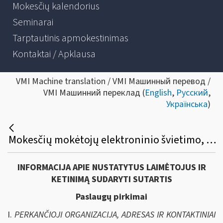
Mokesčių kalendorius
Seminarai
Tarptautinis apmokestinimas
Kontaktai / Apklausa
VMI Machine translation / VMI Машинный перевод /
VMI Машинний переклад (
English
,
Русский
,
Українська
)
Mokesčių mokėtojų elektroninio švietimo, konsultavimo ir informavimo paslaugų sistemos (ESKIS) priežiūros paslaugų viešasis pirkimas
INFORMACIJA APIE NUSTATYTUS LAIMĖTOJUS IR
KETINIMĄ SUDARYTI SUTARTIS
Paslaugų pirkimai
I.
PERKANČIOJI ORGANIZACIJA, ADRESAS IR KONTAKTINIAI