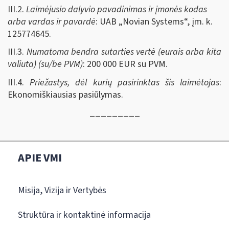
III.2.
Laimėjusio dalyvio pavadinimas ir įmonės kodas
arba vardas ir pavardė
: UAB „Novian Systems“, įm. k.
125774645.
III.3.
Numatoma bendra sutarties vertė (eurais arba kita
valiuta) (su/be PVM)
: 200 000 EUR su PVM.
III.4.
Priežastys, dėl kurių pasirinktas šis laimėtojas
:
Ekonomiškiausias pasiūlymas.
_________
APIE VMI
Misija, Vizija ir Vertybės
Struktūra ir kontaktinė informacija