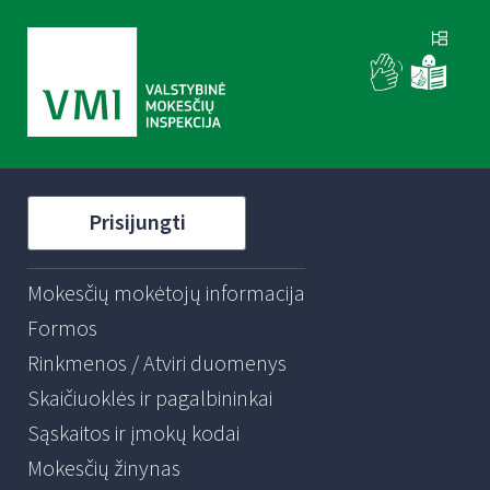
Prisijungti
Mokesčių mokėtojų informacija
Formos
Rinkmenos / Atviri duomenys
Skaičiuoklės ir pagalbininkai
Sąskaitos ir įmokų kodai
Mokesčių žinynas