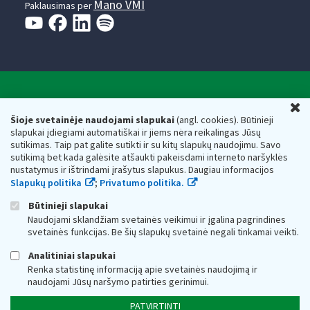
Mano VMI
Paklausimas per
Valstybinė mokesčių inspekcija prie Lietuvos
U
Respublikos finansų ministerijos
Šioje svetainėje naudojami slapukai
(angl. cookies). Būtinieji
slapukai įdiegiami automatiškai ir jiems nėra reikalingas Jūsų
Biudžetinė įstaiga. Juridinio asmens kodas — 188659752,
sutikimas. Taip pat galite sutikti ir su kitų slapukų naudojimu. Savo
adresas: Vasario 16-osios g. 14, 01107 Vilnius, Lietuva, el.paštas:
sutikimą bet kada galėsite atšaukti pakeisdami interneto naršyklės
vmi@vmi.lt
, E. pristatymo dėžutės adresas 188659752
nustatymus ir ištrindami įrašytus slapukus. Daugiau informacijos
Duomenys apie Valstybinę mokesčių inspekciją prie Lietuvos
Slapukų politika
;
Privatumo politika.
Respublikos finansų ministerijos kaupiami ir saugomi Juridinių
asmenų registre
Būtinieji slapukai
Naudojami sklandžiam svetainės veikimui ir įgalina pagrindines
svetainės funkcijas. Be šių slapukų svetainė negali tinkamai veikti.
Analitiniai slapukai
Renka statistinę informaciją apie svetainės naudojimą ir
naudojami Jūsų naršymo patirties gerinimui.
PATVIRTINTI