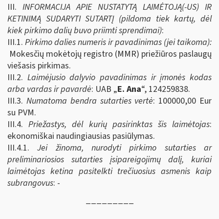
III.
INFORMACIJA APIE NUSTATYTĄ LAIMĖTOJĄ(-US) IR
KETINIMĄ SUDARYTI SUTARTĮ (pildoma tiek kartų, dėl
kiek pirkimo dalių buvo priimti sprendimai)
:
III.1.
Pirkimo dalies numeris ir pavadinimas (jei taikoma):
Mokesčių mokėtojų registro (MMR) priežiūros paslaugų
viešasis pirkimas.
III.2.
Laimėjusio dalyvio pavadinimas ir įmonės kodas
arba vardas ir pavardė
: UAB „
E. Ana
“, 124259838.
III.3.
Numatoma bendra sutarties vertė
: 100000,00
Eur
su PVM.
III.4.
Priežastys, dėl kurių pasirinktas šis laimėtojas
:
ekonomiškai naudingiausias pasiūlymas.
III.4.1.
Jei žinoma, nurodyti pirkimo sutarties ar
preliminariosios sutarties įsipareigojimų dalį, kuriai
laimėtojas ketina pasitelkti trečiuosius asmenis kaip
subrangovus
: -
_________