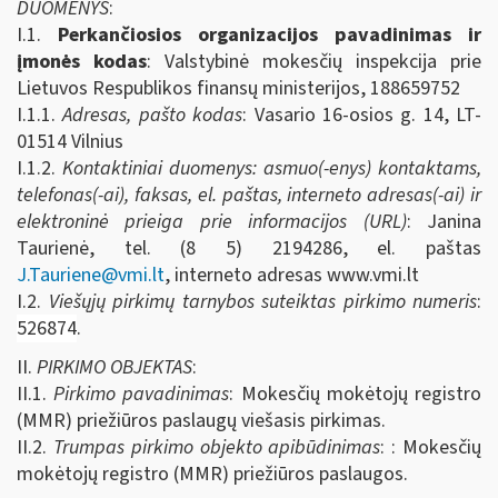
DUOMENYS
:
I.1.
Perkančiosios organizacijos pavadinimas ir
įmonės kodas
: Valstybinė mokesčių inspekcija prie
Lietuvos Respublikos finansų ministerijos, 188659752
I.1.1.
Adresas, pašto kodas
: Vasario 16-osios g. 14, LT-
01514 Vilnius
I.1.2.
Kontaktiniai duomenys: asmuo(-enys) kontaktams,
telefonas(-ai), faksas, el. paštas, interneto adresas(-ai) ir
elektroninė prieiga prie informacijos (URL)
: Janina
Taurienė, tel. (8 5) 2194286, el. paštas
J.Tauriene@vmi.lt
, interneto adresas www.vmi.lt
I.2.
Viešųjų pirkimų tarnybos suteiktas pirkimo numeris
:
526874
.
II.
PIRKIMO OBJEKTAS
:
II.1.
Pirkimo pavadinimas
: Mokesčių mokėtojų registro
(MMR) priežiūros paslaugų viešasis pirkimas.
II.2.
Trumpas pirkimo objekto apibūdinimas
: : Mokesčių
mokėtojų registro (MMR) priežiūros paslaugos.