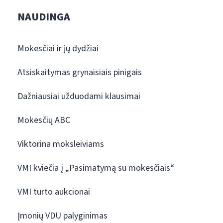
NAUDINGA
Mokesčiai ir jų dydžiai
Atsiskaitymas grynaisiais pinigais
Dažniausiai užduodami klausimai
Mokesčių ABC
Viktorina moksleiviams
VMI kviečia į „Pasimatymą su mokesčiais“
VMI turto aukcionai
Įmonių VDU palyginimas