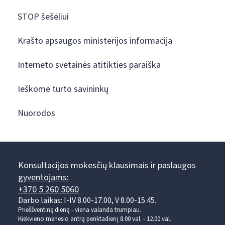
STOP šešėliui
Krašto apsaugos ministerijos informacija
Interneto svetainės atitikties paraiška
Ieškome turto savininkų
Nuorodos
Konsultacijos mokesčių klausimais ir paslaugos
gyventojams:
+370 5 260 5060
Darbo laikas: I-IV 8.00-17.00, V 8.00-15.45.
Prieššventinę dieną - viena valanda trumpiau.
Kiekvieno mėnesio antrą penktadienį 8.00 val. - 12.00 val.