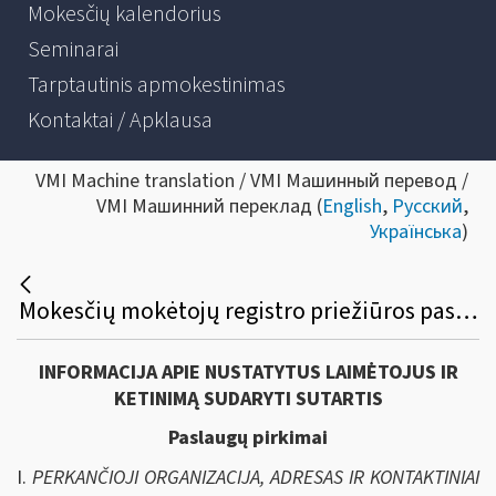
Mokesčių kalendorius
Seminarai
Tarptautinis apmokestinimas
Kontaktai / Apklausa
VMI Machine translation / VMI Машинный перевод /
VMI Машинний переклад (
English
,
Русский
,
Українська
)
Mokesčių mokėtojų registro priežiūros paslaugų viešasis pirkimas
INFORMACIJA APIE NUSTATYTUS LAIMĖTOJUS IR
KETINIMĄ SUDARYTI SUTARTIS
Paslaugų pirkimai
I.
PERKANČIOJI ORGANIZACIJA, ADRESAS IR KONTAKTINIAI