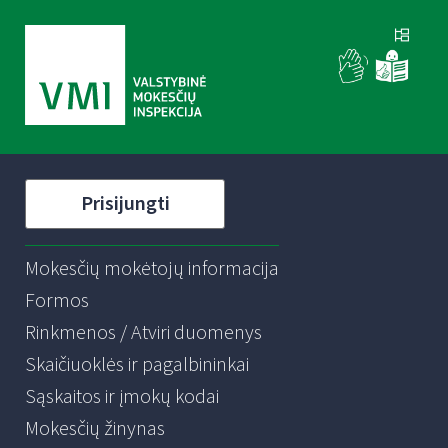
Prisijungti
Mokesčių mokėtojų informacija
Formos
Rinkmenos / Atviri duomenys
Skaičiuoklės ir pagalbininkai
Sąskaitos ir įmokų kodai
Mokesčių žinynas