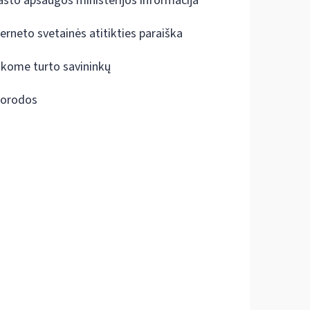
ašto apsaugos ministerijos informacija
terneto svetainės atitikties paraiška
škome turto savininkų
orodos