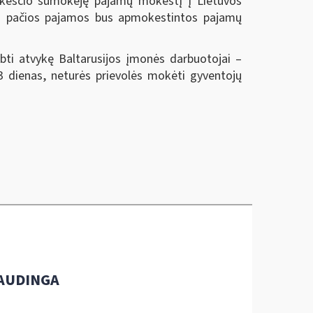
mokesčio sumokėję pajamų mokestį į Lietuvos
tos pačios pajamos bus apmokestintos pajamų
rbti atvykę Baltarusijos įmonės darbuotojai –
83 dienas, neturės prievolės mokėti gyventojų
AUDINGA