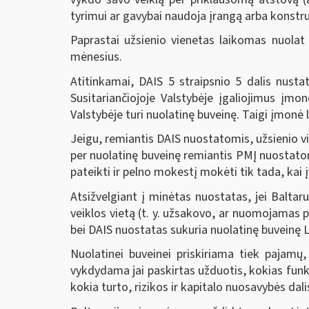
tyrimui ar gavybai naudoja įrangą arba konstr
Paprastai užsienio vienetas laikomas nuolat 
mėnesius.
Atitinkamai, DAIS 5 straipsnio 5 dalis nusta
Susitariančiojoje Valstybėje įgaliojimus įmo
Valstybėje turi nuolatinę buveinę. Taigi įmonė
Jeigu, remiantis DAIS nuostatomis, užsienio vi
per nuolatinę buveinę remiantis PMĮ nuostatomi
pateikti ir pelno mokestį mokėti tik tada, kai
Atsižvelgiant į minėtas nuostatas, jei Balta
veiklos vietą (t. y. užsakovo, ar nuomojamas 
bei DAIS nuostatas sukuria nuolatinę buveinę L
Nuolatinei buveinei priskiriama tiek pajamų, k
vykdydama jai paskirtas užduotis, kokias funkci
kokia turto, rizikos ir kapitalo nuosavybės dali