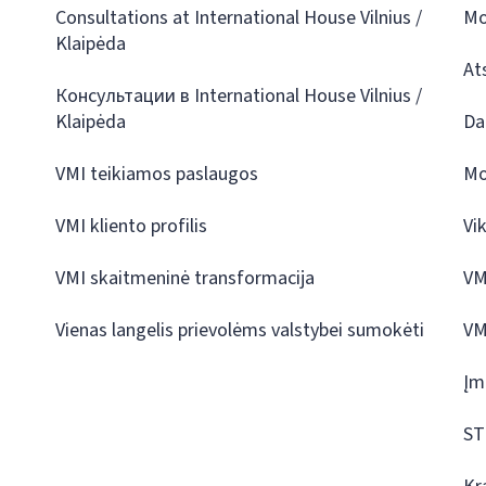
Consultations at International House Vilnius /
Mo
Klaipėda
At
Консультации в International House Vilnius /
Klaipėda
Da
VMI teikiamos paslaugos
Mo
VMI kliento profilis
Vi
VMI skaitmeninė transformacija
VM
Vienas langelis prievolėms valstybei sumokėti
VM
Įm
ST