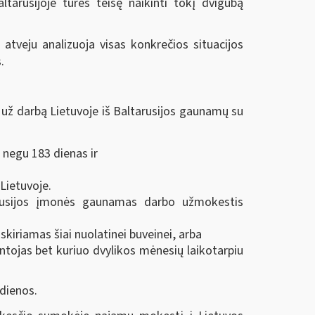
tarusijoje turės teisę naikinti tokį dvigubą
tveju analizuoja visas konkrečios situacijos
.
 už darbą Lietuvoje iš Baltarusijos gaunamų su
 negu 183 dienas ir
 Lietuvoje.
tarusijos įmonės gaunamas darbo užmokestis
kiriamas šiai nuolatinei buveinei, arba
ntojas bet kuriuo dvylikos mėnesių laikotarpiu
dienos.