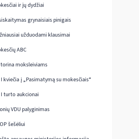
kesčiai ir jų dydžiai
siskaitymas grynaisiais pinigais
žniausiai užduodami klausimai
kesčių ABC
ktorina moksleiviams
I kviečia į „Pasimatymą su mokesčiais“
I turto aukcionai
onių VDU palyginimas
OP šešėliui