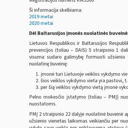
Registracijos numeris KM3300
Ši informacija skelbiama:
2019 metai
2020 metai
Dėl Baltarusijos įmonės nuolatinės buveinė
Lietuvos Respublikos ir Baltarusijos Respub
prevencijos (toliau ‒ DAIS) 5 straipsnio 1 dal
visuma sudaro galimybę formuoti užsienio v
nuolatinę buveinę:
įmonė turi Lietuvoje veiklos vykdymo vie
šios veiklos vykdymo vieta yra pastovi, t
per šią veiklos vykdymo vietą įmonė vykd
Pelno mokesčio įstatymo (toliau – PMĮ) nuost
nuostatoms.
PMĮ 2 straipsnio 22 dalyje nuolatinė buveinė a
užsienio vienetas laikomas veikiančiu per nuol
vykdo savo veiklą per priklausomą atstovą (a