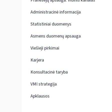
Pranešėjų apsauga. Vidinis kanalas
Administracinė informacija
Statistiniai duomenys
Asmens duomenų apsauga
Viešieji pirkimai
Karjera
Konsultacinė taryba
VMI strategija
Apklausos