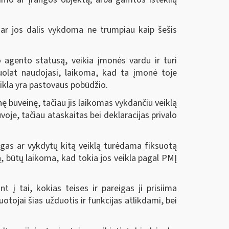
a ar jos dalis vykdoma ne trumpiau kaip šešis
o agento statusą, veikia įmonės vardu ir turi
 nuolat naudojasi, laikoma, kad ta įmonė toje
eikla yra pastovaus pobūdžio.
ę buveinę, tačiau jis laikomas vykdančiu veiklą
oje, tačiau ataskaitas bei deklaracijas privalo
ugas ar vykdytų kitą veiklą turėdama fiksuotą
, būtų laikoma, kad tokia jos veikla pagal PMĮ
nt į tai, kokias teises ir pareigas ji prisiima
otojai šias užduotis ir funkcijas atlikdami, bei