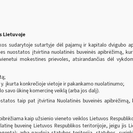
s Lietuvoje
likos sudarytoje sutartyje dėl pajamų ir kapitalo dvigubo
ies nuostatos įtvirtina nuolatinės buveinės apibrėžimą, kuri
ienetui mokestines prievoles, atsirandančias dėl vykdo
tą;
. y. įkurta konkrečioje vietoje ir pakankamo nuolatinumo;
o savo ūkinę komercinę veiklą (arba jos dalį).
atos taip pat įtvirtina Nuolatinės buveinės apibrėžimą, 
pibrėžiama kaip užsienio vieneto veiklos Lietuvos Respublik
atinę buveinę Lietuvos Respublikos teritorijoje, jeigu jis 
gentą); arba naudoja statybos teritoriją, statybos, surin