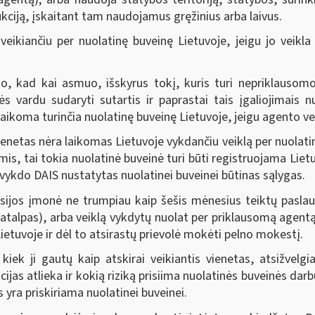
ukciją, įskaitant tam naudojamus gręžinius arba laivus.
veikiančiu per nuolatinę buveinę Lietuvoje, jeigu jo veikl
to, kad kai asmuo, išskyrus tokį, kuris turi nepriklausom
nės vardu sudaryti sutartis ir paprastai tais įgaliojimais
 laikoma turinčia nuolatinę buveinę Lietuvoje, jeigu agento v
enetas nėra laikomas Lietuvoje vykdančiu veiklą per nuolatin
s, tai tokia nuolatinė buveinė turi būti registruojama Lietuv
 įvykdo DAIS nustatytas nuolatinei buveinei būtinas sąlygas.
rusijos įmonė ne trumpiau kaip šešis mėnesius teiktų pasla
patalpas), arba veiklą vykdytų nuolat per priklausomą agentą
ietuvoje ir dėl to atsirastų prievolė mokėti pelno mokestį.
iek ji gautų kaip atskirai veikiantis vienetas, atsižvelgia
jas atlieka ir kokią riziką prisiima nuolatinės buveinės darbu
s yra priskiriama nuolatinei buveinei.