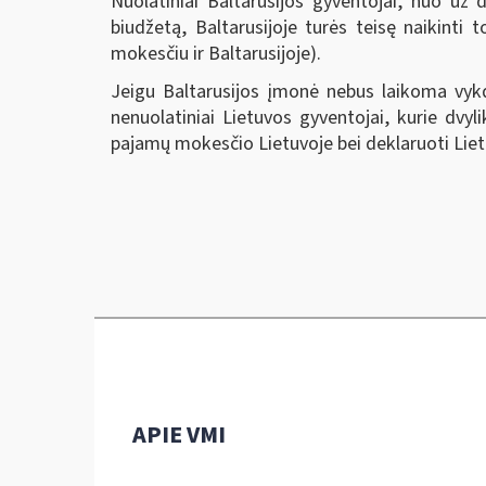
Nuolatiniai Baltarusijos gyventojai, nuo u
biudžetą, Baltarusijoje turės teisę naikin
mokesčiu ir Baltarusijoje).
Jeigu Baltarusijos įmonė nebus laikoma vykda
nenuolatiniai Lietuvos gyventojai, kurie dvy
pajamų mokesčio Lietuvoje bei deklaruoti Liet
APIE VMI