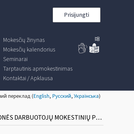
Prisijungti
Mokesčių žinynas
Mokesčių kalendorius
Seminarai
Tarptautinis apmokestinimas
Kontaktai / Apklausa
ний переклад (
English
,
Русский
,
Українська
)
DĖL BALTARUSIJOS ĮMONĖS NUOLATINĖS BUVEINĖS LIETUVOJE IR BALTARUSIJOS ĮMONĖS DARBUOTOJŲ MOKESTINIŲ PRIEVOLIŲ LIETUVOJE