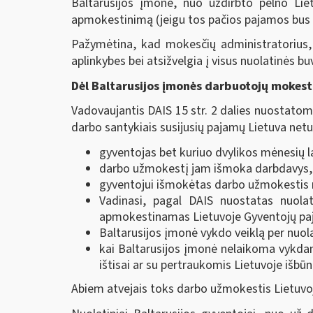
Baltarusijos įmonė, nuo uždirbto pelno Liet
apmokestinimą (jeigu tos pačios pajamos bus 
Pažymėtina, kad mokesčių administratorius, 
aplinkybes bei atsižvelgia į visus nuolatinės 
Dėl Baltarusijos įmonės darbuotojų mokesti
Vadovaujantis DAIS 15 str. 2 dalies nuostatom
darbo santykiais susijusių pajamų Lietuva netu
gyventojas bet kuriuo dvylikos mėnesių la
darbo užmokestį jam išmoka darbdavys, k
gyventojui išmokėtas darbo užmokestis nė
Vadinasi, pagal DAIS nuostatas nuola
apmokestinamas Lietuvoje Gyventojų paj
Baltarusijos įmonė vykdo veiklą per nuola
kai Baltarusijos įmonė nelaikoma vykdanč
ištisai ar su pertraukomis Lietuvoje išbūn
Abiem atvejais toks darbo užmokestis Lietuv