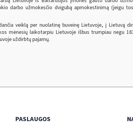
ž darbą Lietuvoje iš Baltarusijos įmonės gauto darbo už
ti tokio darbo užmokesčio dvigubą apmokestinimą (jeigu 
nčia veiklą per nuolatinę buveinę Lietuvoje, į Lietuvą di
likos mėnesių laikotarpiu Lietuvoje išbus trumpiau negu 1
uvoje uždirbtų pajamų.
PASLAUGOS
N