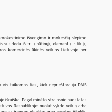
 apmokestinimo išvengimo ir mokesčių slėpimo
s susideda iš trijų būtinųjų elementų ir tik jų
mos komercinės ūkinės veiklos Lietuvoje per
kuris taikomas tiek, kiek neprieštarauja DAIS
oje išraiška. Pagal minėto straipsnio nuostatas
Lietuvos Respublikoje: nuolat vykdo veiklą arba
kimo ar įrangos objektą; arba gamtos išteklių