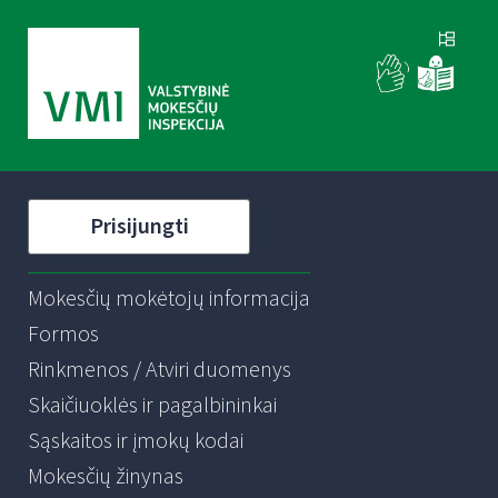
Prisijungti
Mokesčių mokėtojų informacija
Formos
Rinkmenos / Atviri duomenys
Skaičiuoklės ir pagalbininkai
Sąskaitos ir įmokų kodai
Mokesčių žinynas