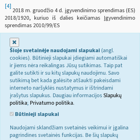
[4]
2018 m. gruodžio 4 d. įgyvendinimo sprendimas (ES)
2018/1920, kuriuo iš dalies keičiamas Įgyvendinimo
sprendimas 2010/99/ES
Uždaryti
Šioje svetainėje naudojami slapukai
(angl.
cookies). Būtinieji slapukai įdiegiami automatiškai
ir jiems nėra reikalingas Jūsų sutikimas. Taip pat
galite sutikti ir su kitų slapukų naudojimu. Savo
sutikimą bet kada galėsite atšaukti pakeisdami
interneto naršyklės nustatymus ir ištrindami
įrašytus slapukus. Daugiau informacijos
Slapukų
politika
;
Privatumo politika.
Būtinieji slapukai
Naudojami sklandžiam svetainės veikimui ir įgalina
pagrindines svetainės funkcijas. Be šių slapukų