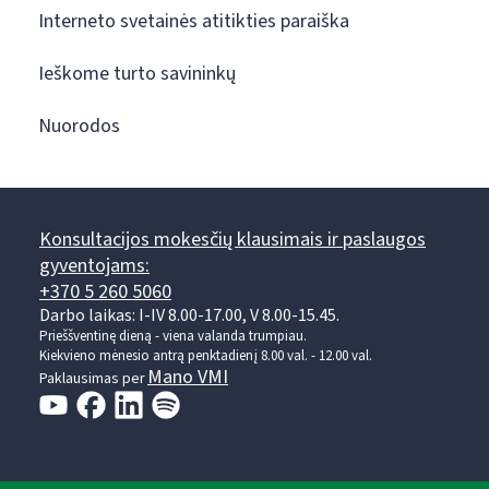
Interneto svetainės atitikties paraiška
Ieškome turto savininkų
Nuorodos
Konsultacijos mokesčių klausimais ir paslaugos
gyventojams:
+370 5 260 5060
Darbo laikas: I-IV 8.00-17.00, V 8.00-15.45.
Prieššventinę dieną - viena valanda trumpiau.
Kiekvieno mėnesio antrą penktadienį 8.00 val. - 12.00 val.
Mano VMI
Paklausimas per