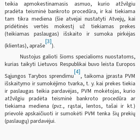
teikia apmokestinamasis asmuo, kurio atžvilgiu
pradėta teisminė bankroto procedūra, ir kai tiekiama
tam tikra mediena (
šie atvejai nustatyti Atvejų, kai
pridėtinės vertės mokestį už tiekiamas prekes
(teikiamas paslaugas) išskaito ir sumoka pirkėjas
[3]
(klientas), apraše
).
Nustojus galioti šioms specialioms nuostatoms,
kurias taikyti Lietuvos Respublikai buvo leista Europos
[4]
Sąjungos Tarybos sprendimu
, taikoma įprasta PVM
išskaitymo ir sumokėjimo tvarka, t. y. kai
prekes tiekia
ir paslaugas teikia pardavėjas, PVM mokėtojas, kurio
atžvilgiu pradėta teisminė bankroto procedūra ar
tiekiama mediena (pvz., rąstai, lentos, tašai ir kt.)
prievolė apskaičiuoti ir sumokėti PVM tenka šių prekių
(paslaugų) pardavėjui.