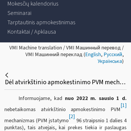
Mokesčių kalendorius
Seminarai
Tarptautinis apmokestinimas
Kontaktai / Apklausa
VMI Machine translation / VMI Машинный перевод /
VMI Машинний переклад (
English
,
Русский
,
Українська
)
Dėl atvirkštinio apmokestinimo PVM mechanizmo taikymo bankrutuojančioms įmonėms ir tiekiamai medienai
Informuojame, kad
nuo 2022 m. sausio 1 d.
[1]
nebetaikomas atvirkštinio apmokestinimo PVM
[2]
mechanizmas (PVM įstatymo
96 straipsnio 1 dalies 4
punktas), tais atvejais, kai
prekes tiekia ir paslaugas