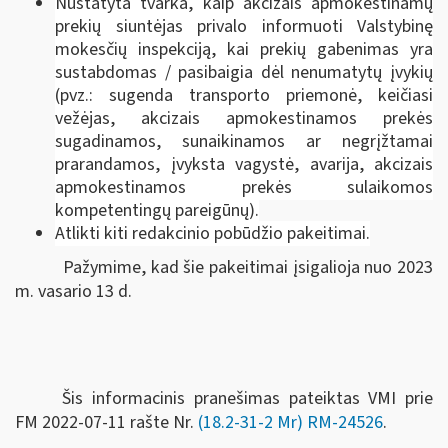
Nustatyta tvarka, kaip akcizais apmokestinamų
prekių siuntėjas privalo informuoti Valstybinę
mokesčių inspekciją, kai prekių gabenimas yra
sustabdomas / pasibaigia dėl nenumatytų įvykių
(pvz.: sugenda transporto priemonė, keičiasi
vežėjas, akcizais apmokestinamos prekės
sugadinamos, sunaikinamos ar negrįžtamai
prarandamos, įvyksta vagystė, avarija, akcizais
apmokestinamos prekės sulaikomos
kompetentingų pareigūnų).
Atlikti kiti redakcinio pobūdžio pakeitimai.
Pažymime, kad šie pakeitimai įsigalioja nuo 2023
m. vasario 13 d.
Šis informacinis pranešimas pateiktas VMI prie
FM
2022-07-11 rašte Nr.
(18.2-31-2 Mr) RM-24526
.