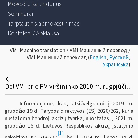
Mokesčių kalendorius
Seminarai
Tarptautinis apmokestinimas
Kontaktai / Apklausa
VMI Machine translation / VMI Машинный перевод /
VMI Машинний переклад (
English
,
Русский
,
Українська
)
Dėl VMI prie FM viršininko 2010 m. rugpjūčio 2 d. įsakymo Nr. VA-88 pakeitimo
Informuojame, kad, atsižvelgdami į 2019 m.
gruodžio 19 d. Tarybos direktyvos (ES) 2020/262, kuria
nustatoma bendroji akcizų tvarka, nuostatas, į 2021 m.
gruodžio 16 d. Lietuvos Respublikos akcizų įstatymo
[1]
pakeitimą Nr. XIV-777
bei į 2009 m. liepos 24 d.