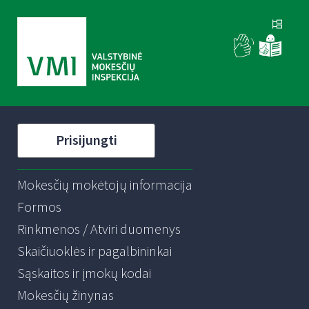
Prisijungti
Mokesčių mokėtojų informacija
Formos
Rinkmenos / Atviri duomenys
Skaičiuoklės ir pagalbininkai
Sąskaitos ir įmokų kodai
Mokesčių žinynas