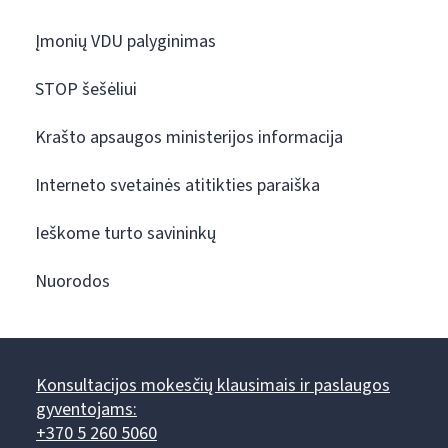
Įmonių VDU palyginimas
STOP šešėliui
Krašto apsaugos ministerijos informacija
Interneto svetainės atitikties paraiška
Ieškome turto savininkų
Nuorodos
Konsultacijos mokesčių klausimais ir paslaugos
gyventojams:
+370 5 260 5060