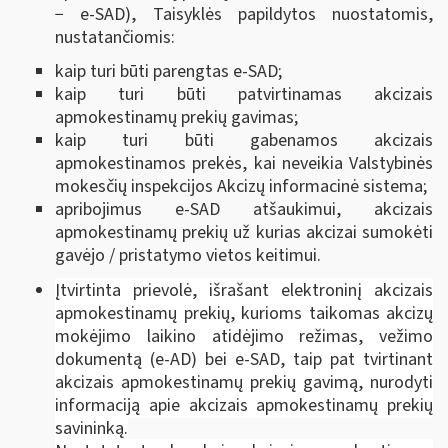
− e-SAD), Taisyklės papildytos nuostatomis,
nustatančiomis:
kaip turi būti parengtas e-SAD;
kaip turi būti patvirtinamas akcizais
apmokestinamų prekių gavimas;
kaip turi būti gabenamos akcizais
apmokestinamos prekės, kai neveikia Valstybinės
mokesčių inspekcijos Akcizų informacinė sistema;
apribojimus e-SAD atšaukimui, akcizais
apmokestinamų prekių už kurias akcizai sumokėti
gavėjo / pristatymo vietos keitimui.
Įtvirtinta prievolė, išrašant elektroninį akcizais
apmokestinamų prekių, kurioms taikomas akcizų
mokėjimo laikino atidėjimo režimas, vežimo
dokumentą (e-AD) bei e-SAD, taip pat tvirtinant
akcizais apmokestinamų prekių gavimą, nurodyti
informaciją apie akcizais apmokestinamų prekių
savininką.