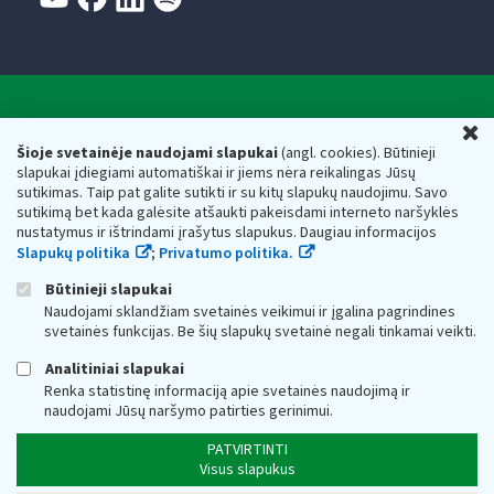
Valstybinė mokesčių inspekcija prie Lietuvos
U
Respublikos finansų ministerijos
Šioje svetainėje naudojami slapukai
(angl. cookies). Būtinieji
slapukai įdiegiami automatiškai ir jiems nėra reikalingas Jūsų
Biudžetinė įstaiga. Juridinio asmens kodas — 188659752,
sutikimas. Taip pat galite sutikti ir su kitų slapukų naudojimu. Savo
adresas: Vasario 16-osios g. 14, 01107 Vilnius, Lietuva, el.paštas:
sutikimą bet kada galėsite atšaukti pakeisdami interneto naršyklės
vmi@vmi.lt
, E. pristatymo dėžutės adresas 188659752
nustatymus ir ištrindami įrašytus slapukus. Daugiau informacijos
Duomenys apie Valstybinę mokesčių inspekciją prie Lietuvos
Slapukų politika
;
Privatumo politika.
Respublikos finansų ministerijos kaupiami ir saugomi Juridinių
asmenų registre
Būtinieji slapukai
Naudojami sklandžiam svetainės veikimui ir įgalina pagrindines
svetainės funkcijas. Be šių slapukų svetainė negali tinkamai veikti.
Analitiniai slapukai
Renka statistinę informaciją apie svetainės naudojimą ir
naudojami Jūsų naršymo patirties gerinimui.
PATVIRTINTI
Visus slapukus