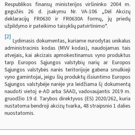
Respublikos finansų ministerijos viršininko 2004 m.
gegužės 26 d. įsakymu Nr. VA-106 „Dėl Akcizų
deklaracijų FR0630 ir FR0630A formų, jų priedų
užpildymo ir pateikimo taisyklių patvirtinimo“.
[2]
Lydimasis dokumentas, kuriame nurodytas unikalus
administracinis kodas (MVV kodas), naudojamas tais
atvejais, kai akcizais apmokestinamus vyno produktus
tarp Europos Sąjungos valstybių narių ar Europos
Sąjungos valstybės narės teritorijoje gabena smulkieji
vyno gamintojai, jeigu šių produktų išsiuntimo Europos
Sąjungos valstybėje narėje yra leidžiama šį dokumentą
naudoti vietoj e-AD arba SAAD, vadovaujantis 2019 m.
gruodžio 19 d. Tarybos direktyvos (ES) 2020/262, kuria
nustatoma bendroji akcizų tvarka, 48 straipsnio 1 dalies
nuostatomis.