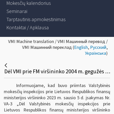
Mokesčių kalendorius
Seminarai
Tarptautinis apmokestinimas
Kontaktai / Apklausa
VMI Machine translation / VMI Машинный перевод /
VMI Машинний переклад (
English
,
Русский
,
Українська
)
Dėl VMI prie FM viršininko 2004 m. gegužės 26 d. įsakymo VA-106 pakeitimo
Informuojame, kad buvo priimtas Valstybinės
mokesčių inspekcijos prie Lietuvos Respublikos finansų
ministerijos viršininko 2023 m. sausio 5 d. įsakymas Nr.
VA-3 „Dėl Valstybinės mokesčių inspekcijos prie
Lietuvos Respublikos finansų ministerijos viršininko