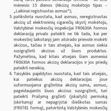
mėnesio 15 dienos (Akcizų mokėtojo tipas –
„Laikinai registruotas asmuo“);
patikslinta nuostata, kad asmuo, neregistruotas
akcizų už elektroninių cigarečių skystį mokėtoju,
Valstybinei mokesčių inspekcijai FR0630A formos
deklaraciją privalo pateikti ne tik tada, kai per
mokestinį laikotarpį jam atsirado prievolė mokėti
akcizus, tačiau ir tais atvejais, kai asmuo siekia
susigrąžinti akcizus už šiuos produktus.
Pažymėtina, kad kitais atvejais šiam asmeniui
FR0630A formos akcizų deklaracijos ir jos priedų
pateikti nereikia;
Taisyklės papildytos nuostata, kad tais atvejais,
kai pateikus akcizų deklaracijas jose
suformuojama grąžintina akcizų suma, asmuo,
pageidaujantis šiuos akcizus susigrąžinti, turi
pateikti Prašymą grąžinti (įskaityti) permoką
(skirtumą) ar nepagrįstai išieškotas sumas
(FR0781 formą), patvirtintą Valstybinės mokesčių