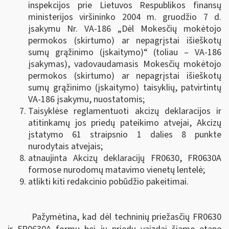
inspekcijos prie Lietuvos Respublikos finansų
ministerijos viršininko 2004 m. gruodžio 7 d.
įsakymu Nr. VA-186 „Dėl Mokesčių mokėtojo
permokos (skirtumo) ar nepagrįstai išieškotų
sumų grąžinimo (įskaitymo)“ (toliau – VA-186
įsakymas), vadovaudamasis Mokesčių mokėtojo
permokos (skirtumo) ar nepagrįstai išieškotų
sumų grąžinimo (įskaitymo) taisyklių, patvirtintų
VA-186 įsakymu, nuostatomis;
Taisyklėse reglamentuoti akcizų deklaracijos ir
atitinkamų jos priedų pateikimo atvejai, Akcizų
įstatymo 61 straipsnio 1 dalies 8 punkte
nurodytais atvejais;
atnaujinta Akcizų deklaracijų FR0630, FR0630A
formose nurodomų matavimo vienetų lentelė;
atlikti kiti redakcinio pobūdžio pakeitimai.
Pažymėtina, kad dėl techninių priežasčių FR0630