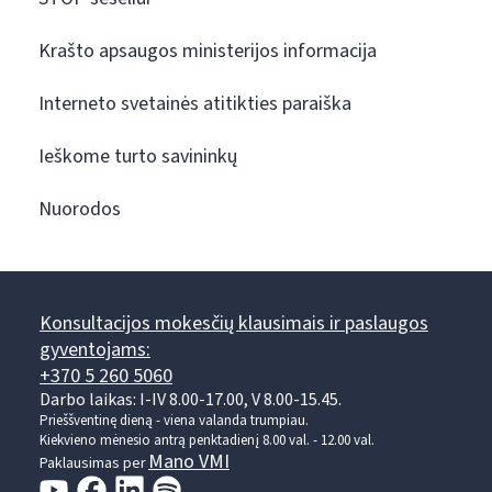
Krašto apsaugos ministerijos informacija
Interneto svetainės atitikties paraiška
Ieškome turto savininkų
Nuorodos
Konsultacijos mokesčių klausimais ir paslaugos
gyventojams:
+370 5 260 5060
Darbo laikas: I-IV 8.00-17.00, V 8.00-15.45.
Prieššventinę dieną - viena valanda trumpiau.
Kiekvieno mėnesio antrą penktadienį 8.00 val. - 12.00 val.
Mano VMI
Paklausimas per