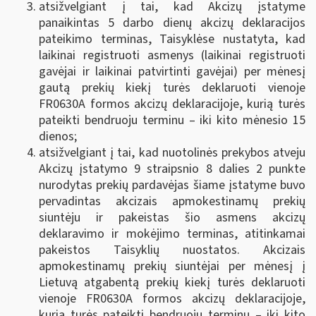
atsižvelgiant į tai, kad Akcizų įstatyme
panaikintas 5 darbo dienų akcizų deklaracijos
pateikimo terminas, Taisyklėse nustatyta, kad
laikinai registruoti asmenys (laikinai registruoti
gavėjai ir laikinai patvirtinti gavėjai) per mėnesį
gautą prekių kiekį turės deklaruoti vienoje
FR0630A formos akcizų deklaracijoje, kurią turės
pateikti bendruoju terminu – iki kito mėnesio 15
dienos;
atsižvelgiant į tai, kad nuotolinės prekybos atveju
Akcizų įstatymo 9 straipsnio 8 dalies 2 punkte
nurodytas prekių pardavėjas šiame įstatyme buvo
pervadintas akcizais apmokestinamų prekių
siuntėju ir pakeistas šio asmens akcizų
deklaravimo ir mokėjimo terminas, atitinkamai
pakeistos Taisyklių nuostatos. Akcizais
apmokestinamų prekių siuntėjai per mėnesį į
Lietuvą atgabentą prekių kiekį turės deklaruoti
vienoje FR0630A formos akcizų deklaracijoje,
kurią turės pateikti bendruoju terminu – iki kito