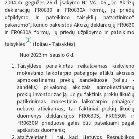
2004 m. gegužės 26 d. įsakymo Nr. VA-106 „Dėl Akcizų
deklaracijų FR0630 ir FR0630A formų, jų priedų
užpildymo ir pateikimo taisyklių patvirtinimo“
pakeitimo“, kuriuo pakeistos Akcizų deklaracijų FR0630
ir FR0630A formų, jų priedų užpildymo ir pateikimo
[1]
taisyklės
(toliau - Taisyklės).
Nuo 2023 m. sausio 6 d.:
Taisyklėse panaikintas reikalavimas kiekvieno
mokestinio laikotarpio pabaigoje atlikti akcizais
apmokestinamų prekių sandėliuose (toliau -
sandėlis) privalomą akcizais apmokestinamų
prekių inventorizaciją. Jeigu faktinis prekių likučių
patikrinimas mokestinio laikotarpio pabaigoje
nebuvo atliekamas, tai faktiniai prekių likučių
duomenys deklaracijos FR0630S, FR0630N ir
FR0630M prieduose galės būti pateikiami pagal
apskaitos duomenis;
atsižvelgiant į tai, kad Lietuvos Respublikos