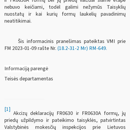
ir FR0630A formų bei jų priedų vaizdai šiame etape
nebuvo keičiami, todėl galimi nežymūs Taisyklių
nuostatų ir kai kurių formų laukelių pavadinimų
neatitikimai.
Šis informacinis pranešimas pateiktas VMI prie
FM
2023-01-09 rašte Nr.
(18.2-31-2 Mr) RM-649
.
Informaciją parengė
Teisės departamentas
[1]
Akcizų deklaracijų FR0630 ir FR0630A formų, jų
priedų užpildymo ir pateikimo taisyklės, patvirtintas
Valstybinės mokesčių inspekcijos prie Lietuvos