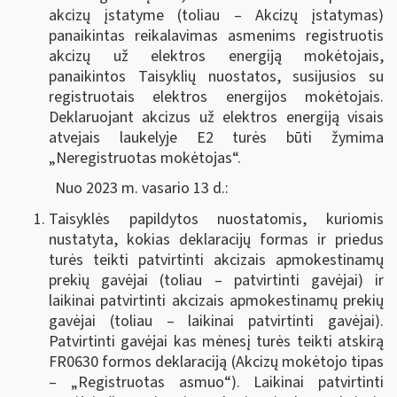
akcizų įstatyme (toliau – Akcizų įstatymas)
panaikintas reikalavimas asmenims registruotis
akcizų už elektros energiją mokėtojais,
panaikintos Taisyklių nuostatos, susijusios su
registruotais elektros energijos mokėtojais.
Deklaruojant akcizus už elektros energiją visais
atvejais laukelyje E2 turės būti žymima
„Neregistruotas mokėtojas“.
Nuo 2023 m. vasario 13 d.:
Taisyklės papildytos nuostatomis, kuriomis
nustatyta, kokias deklaracijų formas ir priedus
turės teikti patvirtinti akcizais apmokestinamų
prekių gavėjai (toliau – patvirtinti gavėjai) ir
laikinai patvirtinti akcizais apmokestinamų prekių
gavėjai (toliau – laikinai patvirtinti gavėjai).
Patvirtinti gavėjai kas mėnesį turės teikti atskirą
FR0630 formos deklaraciją (Akcizų mokėtojo tipas
– „Registruotas asmuo“). Laikinai patvirtinti