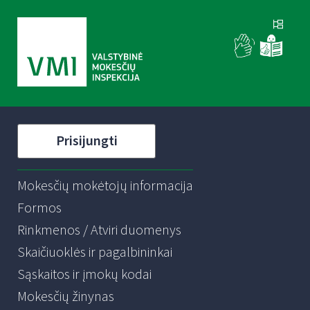
Prisijungti
Mokesčių mokėtojų informacija
Formos
Rinkmenos / Atviri duomenys
Skaičiuoklės ir pagalbininkai
Sąskaitos ir įmokų kodai
Mokesčių žinynas