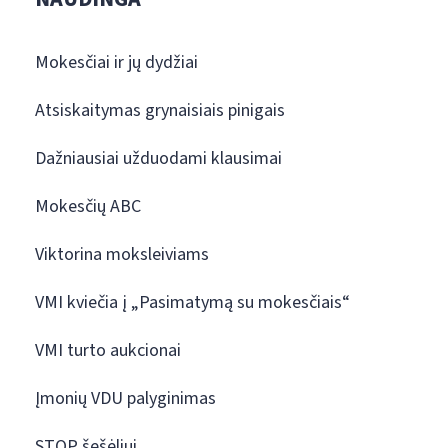
Mokesčiai ir jų dydžiai
Atsiskaitymas grynaisiais pinigais
Dažniausiai užduodami klausimai
Mokesčių ABC
Viktorina moksleiviams
VMI kviečia į „Pasimatymą su mokesčiais“
VMI turto aukcionai
Įmonių VDU palyginimas
STOP šešėliui