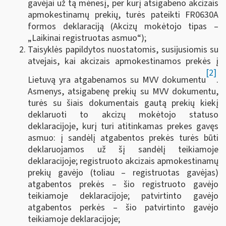
gavėjai už tą mėnesį, per kurį atsigabeno akcizais
apmokestinamų prekių, turės pateikti FR0630A
formos deklaraciją (Akcizų mokėtojo tipas –
„Laikinai registruotas asmuo“);
Taisyklės papildytos nuostatomis, susijusiomis su
atvejais, kai akcizais apmokestinamos prekės į
[2]
Lietuvą yra atgabenamos su MVV dokumentu
.
Asmenys, atsigabenę prekių su MVV dokumentu,
turės su šiais dokumentais gautą prekių kiekį
deklaruoti to akcizų mokėtojo statuso
deklaracijoje, kurį turi atitinkamas prekes gavęs
asmuo: į sandėlį atgabentos prekės turės būti
deklaruojamos už šį sandėlį teikiamoje
deklaracijoje; registruoto akcizais apmokestinamų
prekių gavėjo (toliau – registruotas gavėjas)
atgabentos prekės – šio registruoto gavėjo
teikiamoje deklaracijoje; patvirtinto gavėjo
atgabentos perkės – šio patvirtinto gavėjo
teikiamoje deklaracijoje;