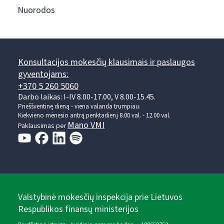
Nuorodos
Konsultacijos mokesčių klausimais ir paslaugos
gyventojams:
+370 5 260 5060
Darbo laikas: I-IV 8.00-17.00, V 8.00-15.45.
Prieššventinę dieną - viena valanda trumpiau.
Kiekvieno mėnesio antrą penktadienį 8.00 val. - 12.00 val.
Mano VMI
Paklausimas per
Valstybinė mokesčių inspekcija prie Lietuvos
Respublikos finansų ministerijos