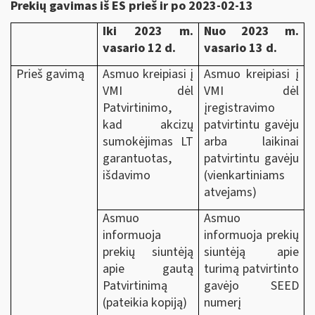
Prekių gavimas iš ES prieš ir po 2023-02-13
Iki 2023 m.
Nuo 2023 m.
vasario 12 d.
vasario 13 d.
Prieš gavimą
Asmuo kreipiasi į
Asmuo kreipiasi į
VMI dėl
VMI dėl
Patvirtinimo,
įregistravimo
kad akcizų
patvirtintu gavėju
sumokėjimas LT
arba laikinai
garantuotas,
patvirtintu gavėju
išdavimo
(vienkartiniams
atvejams)
Asmuo
Asmuo
informuoja
informuoja prekių
prekių siuntėją
siuntėją apie
apie gautą
turimą patvirtinto
Patvirtinimą
gavėjo SEED
(pateikia kopiją)
numerį