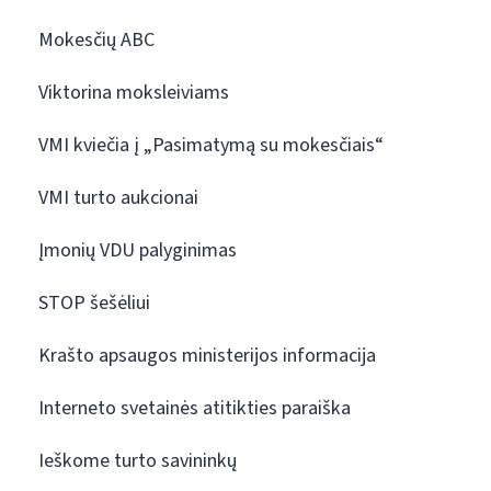
Mokesčių ABC
Viktorina moksleiviams
VMI kviečia į „Pasimatymą su mokesčiais“
VMI turto aukcionai
Įmonių VDU palyginimas
STOP šešėliui
Krašto apsaugos ministerijos informacija
Interneto svetainės atitikties paraiška
Ieškome turto savininkų