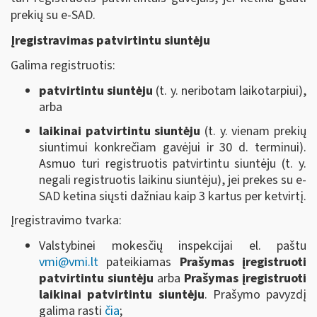
prekių su e-SAD.
Įregistravimas patvirtintu siuntėju
Galima registruotis:
patvirtintu siuntėju
(t. y. neribotam laikotarpiui),
arba
laikinai patvirtintu siuntėju
(t. y. vienam prekių
siuntimui konkrečiam gavėjui ir 30 d. terminui).
Asmuo turi registruotis patvirtintu siuntėju (t. y.
negali registruotis laikinu siuntėju), jei prekes su e-
SAD ketina siųsti dažniau kaip 3 kartus per ketvirtį.
Įregistravimo tvarka:
Valstybinei mokesčių inspekcijai el. paštu
vmi@vmi.lt
pateikiamas
Prašymas įregistruoti
patvirtintu siuntėju
arba
Prašymas įregistruoti
laikinai patvirtintu siuntėju
. Prašymo pavyzdį
galima rasti
čia
;