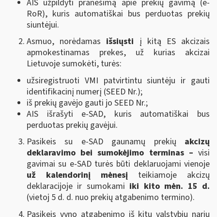
AIS užpildyti pranešimą apie prekių gavimą (e-
RoR), kuris automatiškai bus perduotas prekių
siuntėjui.
Asmuo, norėdamas
išsiųsti
į kitą ES akcizais
apmokestinamas prekes, už kurias akcizai
Lietuvoje sumokėti, turės:
užsiregistruoti VMI patvirtintu siuntėju ir gauti
identifikacinį numerį (SEED Nr.);
iš prekių gavėjo gauti jo SEED Nr.;
AIS išrašyti e-SAD, kuris automatiškai bus
perduotas prekių gavėjui.
Pasikeis su e-SAD gaunamų prekių
akcizų
deklaravimo bei sumokėjimo terminas –
visi
gavimai su e-SAD turės būti deklaruojami vienoje
už kalendorinį mėnesį
teikiamoje akcizų
deklaracijoje ir sumokami
iki kito mėn. 15 d.
(vietoj 5 d. d. nuo prekių atgabenimo termino).
Pasikeis vyno atgabenimo iš kitų valstybių narių