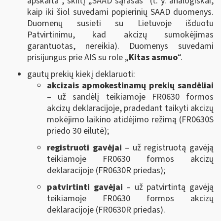
apskaita“, skiltį „SAAD sąrašas“ (t. y. analogiškai,
kaip iki šiol suvedami popierinių SAAD duomenys.
Duomenų susieti su Lietuvoje išduotu
Patvirtinimu, kad akcizų sumokėjimas
garantuotas, nereikia). Duomenys suvedami
prisijungus prie AIS su role „
Kitas asmuo
“.
gautų prekių kiekį deklaruoti:
akcizais apmokestinamų prekių sandėliai
– už sandėlį teikiamoje FR0630 formos
akcizų deklaracijoje, pradedant taikyti akcizų
mokėjimo laikino atidėjimo režimą (FR0630S
priedo 30 eilutė);
registruoti gavėjai
– už registruotą gavėją
teikiamoje FR0630 formos akcizų
deklaracijoje (FR0630R priedas);
patvirtinti gavėjai
– už patvirtintą gavėją
teikiamoje FR0630 formos akcizų
deklaracijoje (FR0630R priedas).