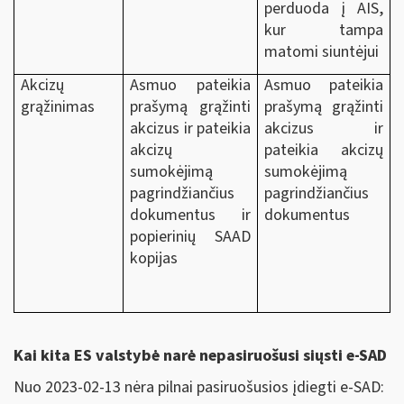
perduoda į AIS,
kur tampa
matomi siuntėjui
Akcizų
Asmuo pateikia
Asmuo pateikia
grąžinimas
prašymą grąžinti
prašymą grąžinti
akcizus ir pateikia
akcizus ir
akcizų
pateikia akcizų
sumokėjimą
sumokėjimą
pagrindžiančius
pagrindžiančius
dokumentus ir
dokumentus
popierinių SAAD
kopijas
Kai kita ES valstybė narė nepasiruošusi siųsti e-SAD
Nuo 2023-02-13 nėra pilnai pasiruošusios įdiegti e-SAD: