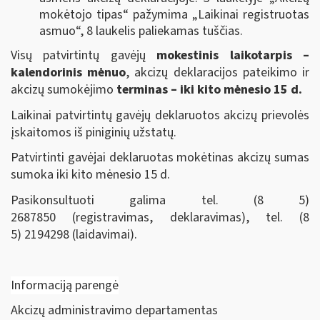
mokėtojo tipas“ pažymima „Laikinai registruotas
asmuo“, 8 laukelis paliekamas tuščias.
Visų patvirtintų gavėjų
mokestinis laikotarpis –
kalendorinis mėnuo
, akcizų deklaracijos pateikimo ir
akcizų sumokėjimo
terminas – iki kito mėnesio 15 d.
Laikinai patvirtintų gavėjų deklaruotos akcizų prievolės
įskaitomos iš piniginių užstatų.
Patvirtinti gavėjai deklaruotas mokėtinas akcizų sumas
sumoka iki kito mėnesio 15 d.
Pasikonsultuoti galima tel. (8 5)
2687850 (registravimas, deklaravimas), tel. (8
5) 2194298 (laidavimai).
Informaciją parengė
Akcizų administravimo departamentas