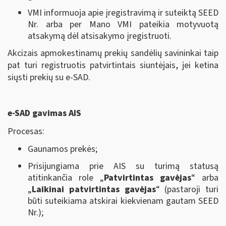
VMI informuoja apie įregistravimą ir suteiktą SEED
Nr. arba per Mano VMI pateikia motyvuotą
atsakymą dėl atsisakymo įregistruoti.
Akcizais apmokestinamų prekių sandėlių savininkai taip
pat turi registruotis patvirtintais siuntėjais, jei ketina
siųsti prekių su e-SAD.
e-SAD gavimas AIS
Procesas:
Gaunamos prekės;
Prisijungiama prie AIS su turimą statusą
atitinkančia role „
Patvirtintas gavėjas
“ arba
„
Laikinai patvirtintas gavėjas
“ (pastaroji turi
būti suteikiama atskirai kiekvienam gautam SEED
Nr.);