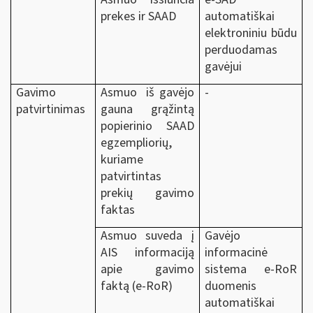
prekes ir SAAD
automatiškai
elektroniniu būdu
perduodamas
gavėjui
Gavimo
Asmuo iš gavėjo
-
patvirtinimas
gauna grąžintą
popierinio SAAD
egzempliorių,
kuriame
patvirtintas
prekių gavimo
faktas
Asmuo suveda į
Gavėjo
AIS informaciją
informacinė
apie gavimo
sistema e-RoR
faktą (e-RoR)
duomenis
automatiškai