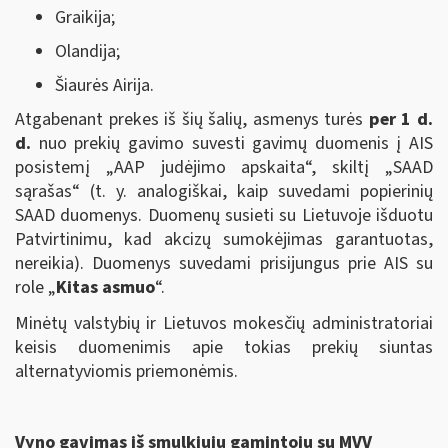
Graikija;
Olandija;
Šiaurės Airija.
Atgabenant prekes iš šių šalių, asmenys turės
per 1 d.
d.
nuo prekių gavimo suvesti gavimų duomenis į AIS
posistemį „AAP judėjimo apskaita“, skiltį „SAAD
sąrašas“ (t. y. analogiškai, kaip suvedami popierinių
SAAD duomenys. Duomenų susieti su Lietuvoje išduotu
Patvirtinimu, kad akcizų sumokėjimas garantuotas,
nereikia). Duomenys suvedami prisijungus prie AIS su
role „
Kitas asmuo
“.
Minėtų valstybių ir Lietuvos mokesčių administratoriai
keisis duomenimis apie tokias prekių siuntas
alternatyviomis priemonėmis.
Vyno gavimas iš smulkiųjų gamintojų su MVV