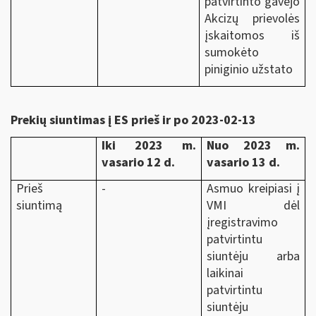
patvirtinto gavėjo
Akcizų prievolės
įskaitomos iš
sumokėto
piniginio užstato
Prekių siuntimas į ES prieš ir po 2023-02-13
Iki 2023 m.
Nuo 2023 m.
vasario 12 d.
vasario 13 d.
Prieš
-
Asmuo kreipiasi į
siuntimą
VMI dėl
įregistravimo
patvirtintu
siuntėju arba
laikinai
patvirtintu
siuntėju