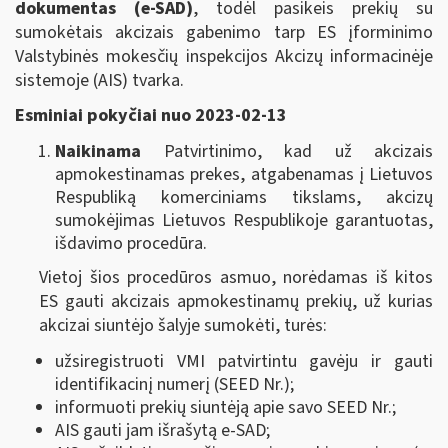
dokumentas (e-SAD)
, todėl pasikeis prekių su
sumokėtais akcizais gabenimo tarp ES įforminimo
Valstybinės mokesčių inspekcijos Akcizų informacinėje
sistemoje (AIS) tvarka.
Esminiai pokyčiai nuo 2023-02-13
Naikinama
Patvirtinimo, kad už akcizais
apmokestinamas prekes, atgabenamas į Lietuvos
Respubliką komerciniams tikslams, akcizų
sumokėjimas Lietuvos Respublikoje garantuotas,
išdavimo procedūra.
Vietoj šios procedūros asmuo, norėdamas iš kitos
ES gauti akcizais apmokestinamų prekių, už kurias
akcizai siuntėjo šalyje sumokėti, turės:
užsiregistruoti VMI patvirtintu gavėju ir gauti
identifikacinį numerį (SEED Nr.);
informuoti prekių siuntėją apie savo SEED Nr.;
AIS gauti jam išrašytą e-SAD;