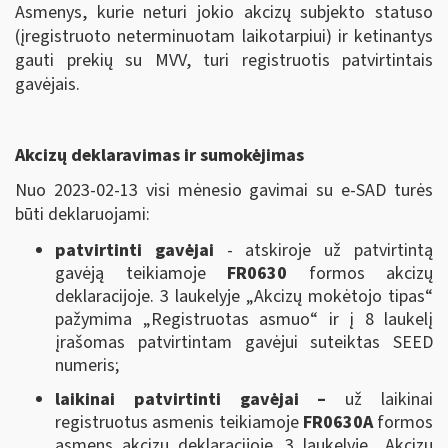
Asmenys, kurie neturi jokio akcizų subjekto statuso
(įregistruoto neterminuotam laikotarpiui) ir ketinantys
gauti prekių su MVV, turi registruotis patvirtintais
gavėjais.
Akcizų deklaravimas ir sumokėjimas
Nuo 2023-02-13 visi mėnesio gavimai su e-SAD turės
būti deklaruojami:
patvirtinti gavėjai
- atskiroje už patvirtintą
gavėją teikiamoje
FR0630
formos akcizų
deklaracijoje. 3 laukelyje „Akcizų mokėtojo tipas“
pažymima „Registruotas asmuo“ ir į 8 laukelį
įrašomas patvirtintam gavėjui suteiktas SEED
numeris;
laikinai patvirtinti gavėjai –
už laikinai
registruotus asmenis teikiamoje
FR0630A
formos
asmens akcizų deklaracijoje. 3 laukelyje „Akcizų