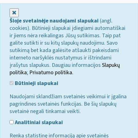
Uždaryti
Šioje svetainėje naudojami slapukai
(angl.
cookies). Būtinieji slapukai įdiegiami automatiškai
ir jiems nėra reikalingas Jūsų sutikimas. Taip pat
galite sutikti ir su kitų slapukų naudojimu. Savo
sutikimą bet kada galėsite atšaukti pakeisdami
interneto naršyklės nustatymus ir ištrindami
įrašytus slapukus. Daugiau informacijos
Slapukų
politika
;
Privatumo politika.
Būtinieji slapukai
Naudojami sklandžiam svetainės veikimui ir įgalina
pagrindines svetainės funkcijas. Be šių slapukų
svetainė negali tinkamai veikti.
Analitiniai slapukai
Renka statistinę informaciją apie svetainės