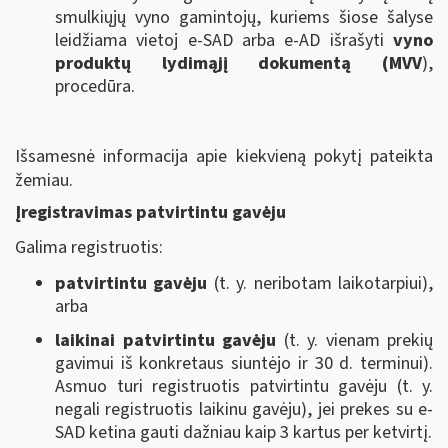
smulkiųjų vyno gamintojų, kuriems šiose šalyse
leidžiama vietoj e-SAD arba e-AD išrašyti
vyno
produktų
lydimąjį dokumentą (MVV
),
procedūra.
Išsamesnė informacija apie kiekvieną pokytį pateikta
žemiau.
Įregistravimas patvirtintu gavėju
Galima registruotis:
patvirtintu gavėju
(t. y. neribotam laikotarpiui),
arba
laikinai patvirtintu gavėju
(t. y. vienam prekių
gavimui iš konkretaus siuntėjo ir 30 d. terminui).
Asmuo turi registruotis patvirtintu gavėju (t. y.
negali registruotis laikinu gavėju), jei prekes su e-
SAD ketina gauti dažniau kaip 3 kartus per ketvirtį.