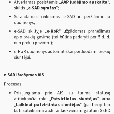
Atveriamas posistemis „
AAP judėjimo apskaita
“,
skiltis „
e-SAD sąrašas
“;
Surandamas reikiamas e-SAD ir peržiūrimi jo
duomenys;
e-SAD skiltyje „
e-RoR
“ užpildomas pranešimas
apie prekių gavimą (tai būtina padaryti per 5 d. d.
nuo prekių gavimo!);
e-RoR duomenys automatiškai perduodami prekių
siuntėjui.
e-SAD išrašymas AIS
Procesas:
Prisijungiama prie AIS su turimą statusą
atitinkančia role „
Patvirtintas siuntėjas
“ arba
„
Laikinai patvirtintas siuntėjas
“ (pastaroji turi
būti suteikiama atskirai kiekvienam gautam SEED