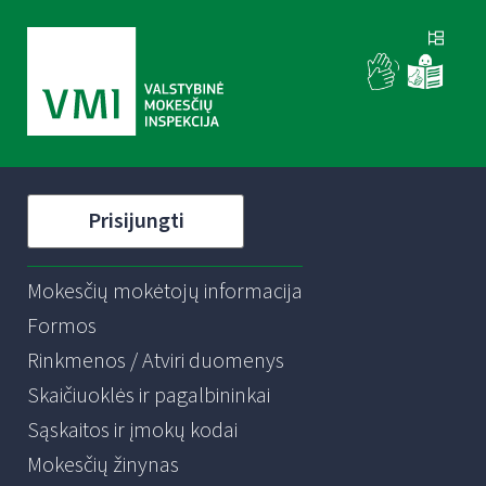
Prisijungti
Mokesčių mokėtojų informacija
Formos
Rinkmenos / Atviri duomenys
Skaičiuoklės ir pagalbininkai
Sąskaitos ir įmokų kodai
Mokesčių žinynas