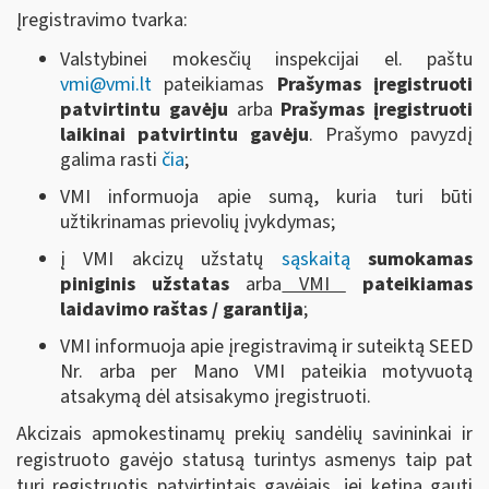
Įregistravimo tvarka:
Valstybinei mokesčių inspekcijai el. paštu
vmi@vmi.lt
pateikiamas
Prašymas įregistruoti
patvirtintu gavėju
arba
Prašymas įregistruoti
laikinai patvirtintu gavėju
. Prašymo pavyzdį
galima rasti
čia
;
VMI informuoja apie sumą, kuria turi būti
užtikrinamas prievolių įvykdymas;
į VMI akcizų užstatų
sąskaitą
sumokamas
piniginis užstatas
arba
VMI
pateikiamas
laidavimo raštas / garantija
;
VMI informuoja apie įregistravimą ir suteiktą SEED
Nr. arba per Mano VMI pateikia motyvuotą
atsakymą dėl atsisakymo įregistruoti.
Akcizais apmokestinamų prekių sandėlių savininkai ir
registruoto gavėjo statusą turintys asmenys taip pat
turi registruotis patvirtintais gavėjais, jei ketina gauti