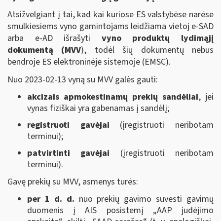
Atsižvelgiant į tai, kad kai kuriose ES valstybėse narėse
smulkiesiems vyno gamintojams leidžiama vietoj e-SAD
arba e-AD išrašyti
vyno produktų lydimąjį
dokumentą (MVV
), todėl šių dokumentų nebus
bendroje ES elektroninėje sistemoje (EMSC).
Nuo 2023-02-13 vyną su MVV galės gauti:
akcizais apmokestinamų prekių sandėliai
, jei
vynas fiziškai yra gabenamas į sandėlį;
registruoti gavėjai
(įregistruoti neribotam
terminui);
patvirtinti gavėjai
(įregistruoti neribotam
terminui).
Gavę prekių su MVV, asmenys turės:
per 1 d. d.
nuo prekių gavimo suvesti gavimų
duomenis į AIS posistemį „AAP judėjimo