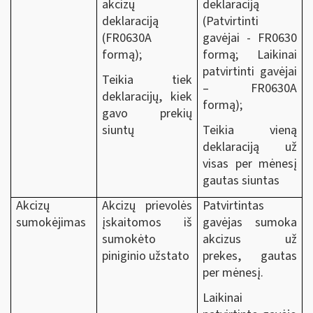
akcizų
deklaraciją
deklaraciją
(Patvirtinti
(FR0630A
gavėjai - FR0630
formą);
formą; Laikinai
patvirtinti gavėjai
Teikia tiek
– FR0630A
deklaracijų, kiek
formą);
gavo prekių
siuntų
Teikia vieną
deklaraciją už
visas per mėnesį
gautas siuntas
Akcizų
Akcizų prievolės
Patvirtintas
sumokėjimas
įskaitomos iš
gavėjas sumoka
sumokėto
akcizus už
piniginio užstato
prekes, gautas
per mėnesį.
Laikinai