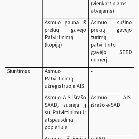
(vienkartiniams
atvejams)
Asmuo gauna iš
Asmuo sužino
prekių gavėjo
prekių gavėjo
Patvirtinimą
turimą
(kopiją)
patvirtinto
gavėjo SEED
numerį
Siuntimas
Asmuo
-
Patvirtinimą
užregistruoja AIS
Asmuo AIS išrašo
Asmuo AIS
SAAD, susieja jį
išrašo e-SAD
su Patvirtinimu ir
atspausdina
popieriuje
Asmuo išsiunčia
e-SAD