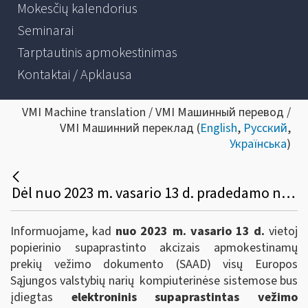
Mokesčių kalendorius
Seminarai
Tarptautinis apmokestinimas
Kontaktai / Apklausa
VMI Machine translation / VMI Машинный перевод /
VMI Машинний переклад (
English
,
Русский
,
Українська
)
Dėl nuo 2023 m. vasario 13 d. pradedamo naudoti elektroninio supaprastinto akcizais apmokestinamų prekių vežimo dokumento (e-SAD)
Informuojame, kad
nuo 2023 m. vasario 13 d.
vietoj
popierinio supaprastinto akcizais apmokestinamų
prekių vežimo dokumento (SAAD) visų Europos
Sąjungos valstybių narių kompiuterinėse sistemose bus
įdiegtas
elektroninis supaprastintas vežimo