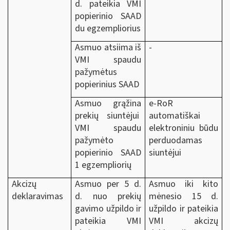
d. pateikia VMI
popierinio SAAD
du egzempliorius
Asmuo atsiima iš
-
VMI spaudu
pažymėtus
popierinius SAAD
Asmuo grąžina
e-RoR
prekių siuntėjui
automatiškai
VMI spaudu
elektroniniu būdu
pažymėto
perduodamas
popierinio SAAD
siuntėjui
1 egzempliorių
Akcizų
Asmuo per 5 d.
Asmuo iki kito
deklaravimas
d. nuo prekių
mėnesio 15 d.
gavimo užpildo ir
užpildo ir pateikia
pateikia VMI
VMI akcizų