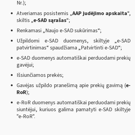
Nr.);
Atveriamas posistemis „
AAP judėjimo apskaita
“,
skiltis „
e-SAD sąrašas
“;
Renkamasi „Naujo e-SAD sukūrimas“;
Užpildomi e-SAD duomenys, skiltyje „e-SAD
patvirtinimas“ spaudžiama „Patvirtinti e-SAD“;
e-SAD duomenys automatiškai perduodami prekių
gavėjui;
Išsiunčiamos prekės;
Gavėjas užpildo pranešimą apie prekių gavimą (
e-
RoR
);
e-RoR duomenys automatiškai perduodami prekių
siuntėjui, kuriuos galima pamatyti e-SAD skiltyje
"e-RoR".