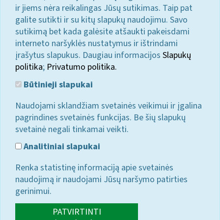
ir jiems nėra reikalingas Jūsų sutikimas. Taip pat
galite sutikti ir su kitų slapukų naudojimu. Savo
sutikimą bet kada galėsite atšaukti pakeisdami
interneto naršyklės nustatymus ir ištrindami
įrašytus slapukus. Daugiau informacijos
Slapukų
politika
;
Privatumo politika.
Būtinieji slapukai
Naudojami sklandžiam svetainės veikimui ir įgalina
pagrindines svetainės funkcijas. Be šių slapukų
svetainė negali tinkamai veikti.
Analitiniai slapukai
Renka statistinę informaciją apie svetainės
naudojimą ir naudojami Jūsų naršymo patirties
gerinimui.
PATVIRTINTI