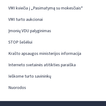
VMI kviečia į „Pasimatymą su mokesčiais“
VMI turto aukcionai
Įmonių VDU palyginimas
STOP šešėliui
Krašto apsaugos ministerijos informacija
Interneto svetainės atitikties paraiška
Ieškome turto savininkų
Nuorodos