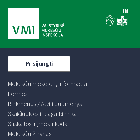
Prisijungti
Mokesčių mokėtojų informacija
Formos
Rinkmenos / Atviri duomenys
Skaičiuoklės ir pagalbininkai
Sąskaitos ir įmokų kodai
Mokesčių žinynas