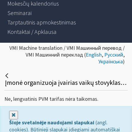
Mokesčių kalendorius
Seminarai
Tarptautinis apmokestinimas
Kontaktai / Apklausa
VMI Machine translation / VMI Машинный перевод /
VMI Машинний переклад (
English
,
Русский
,
Українська
)
Įmonė organizuoja įvairias vaikų stovyklas, kuriose vyksta įvairūs renginiai vaikams (pvz., animatorių pasirodymai), taip pat vaikai yra maitinami. Stovyklos kaina yra nustatoma vienam vaikui už tam tikrą stovyklos lankymo laikotarpį. Ar stovyklos lankymui gali būti taikomas lengvatinis 9 proc. PVM tarifas?
Ne, lengvatinis PVM tarifas nėra taikomas.
Uždaryti
Šioje svetainėje naudojami slapukai
(angl.
cookies). Būtinieji slapukai įdiegiami automatiškai