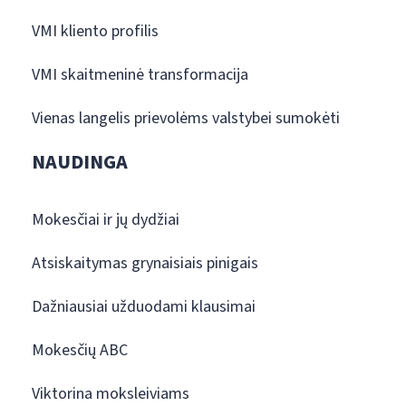
VMI kliento profilis
VMI skaitmeninė transformacija
Vienas langelis prievolėms valstybei sumokėti
NAUDINGA
Mokesčiai ir jų dydžiai
Atsiskaitymas grynaisiais pinigais
Dažniausiai užduodami klausimai
Mokesčių ABC
Viktorina moksleiviams