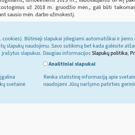
toginiams, išmokėtiems 2019 m., vadovaujantis GPMĮ pakei
ostoginius už 2018 m. gruodžio mėn., gali būti taikomas 
ant sausio mėn. darbo užmokestį.
. cookies). Būtinieji slapukai įdiegiami automatiškai ir jiems
u kitų slapukų naudojimu. Savo sutikimą bet kada galėsite atš
i įrašytus slapukus. Daugiau informacijos
Slapukų politika
;
Pr
Analitiniai slapukai
įgalina
Renka statistinę informaciją apie svetai
ukų svetainė
naudojami Jūsų naršymo patirties gerini