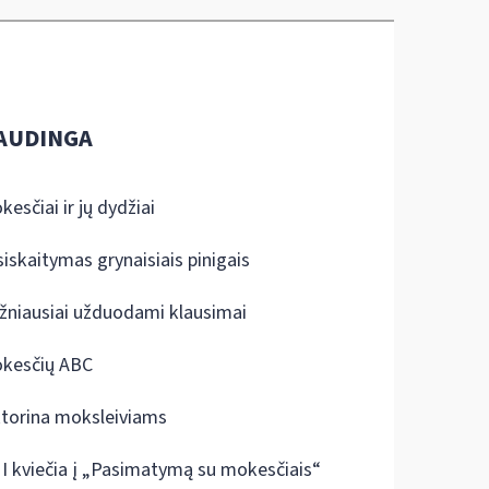
AUDINGA
kesčiai ir jų dydžiai
siskaitymas grynaisiais pinigais
žniausiai užduodami klausimai
kesčių ABC
ktorina moksleiviams
I kviečia į „Pasimatymą su mokesčiais“