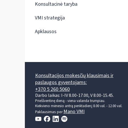
Konsultacinė taryba
VMI strategija
Apklausos
Konsultacijos mokesčių klausimais ir
paslaugos gyventojams:
+370 5 260 5060
Darbo laikas: I-IV 8.00-17.00, V 8.00-15.45.
Prieššventinę dieną - viena valanda trumpiau.
Kiekvieno mėnesio antrą penktadienį 8.00 val. - 12.00 val.
Mano VMI
Paklausimas per