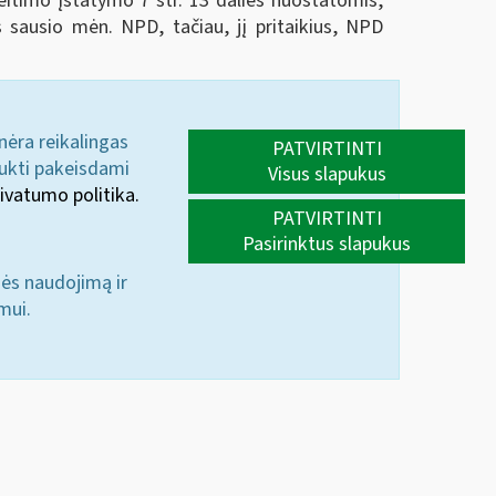
timo įstatymo 7 str. 13 dalies nuostatomis,
sausio mėn. NPD, tačiau, jį pritaikius, NPD
 nėra reikalingas
PATVIRTINTI
aukti pakeisdami
Visus slapukus
ivatumo politika.
PATVIRTINTI
Pasirinktus slapukus
nės naudojimą ir
mui.