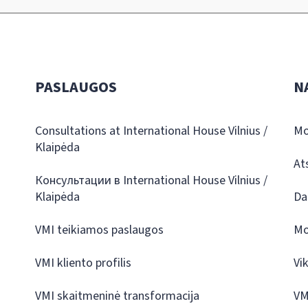
PASLAUGOS
N
Consultations at International House Vilnius /
Mo
Klaipėda
At
Консультации в International House Vilnius /
Klaipėda
Da
VMI teikiamos paslaugos
Mo
VMI kliento profilis
Vi
VMI skaitmeninė transformacija
VM