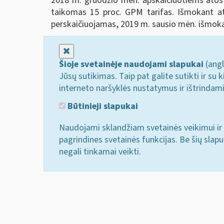
2018 m. gruodžio mėn. apskaičiuotiems atos
taikomas 15 proc. GPM tarifas. Išmokant at
perskaičiuojamas, 2019 m. sausio mėn. išmok
Uždaryti
Šioje svetainėje naudojami slapukai
(angl
Jūsų sutikimas. Taip pat galite sutikti ir s
interneto naršyklės nustatymus ir ištrindam
Būtinieji slapukai
Naudojami sklandžiam svetainės veikimui ir 
pagrindines svetainės funkcijas. Be šių slap
negali tinkamai veikti.