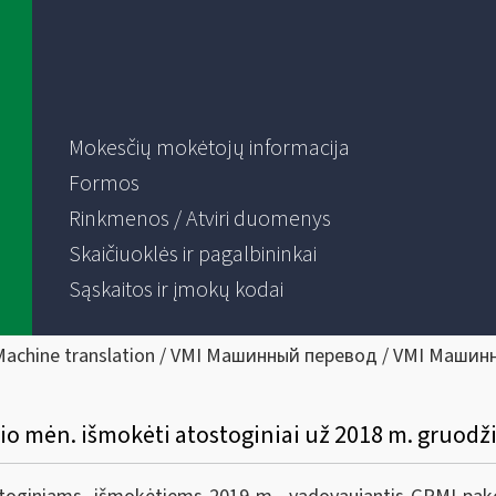
Mokesčių mokėtojų informacija
Formos
Rinkmenos / Atviri duomenys
Skaičiuoklės ir pagalbininkai
Sąskaitos ir įmokų kodai
Machine translation / VMI Машинный перевод / VMI Машин