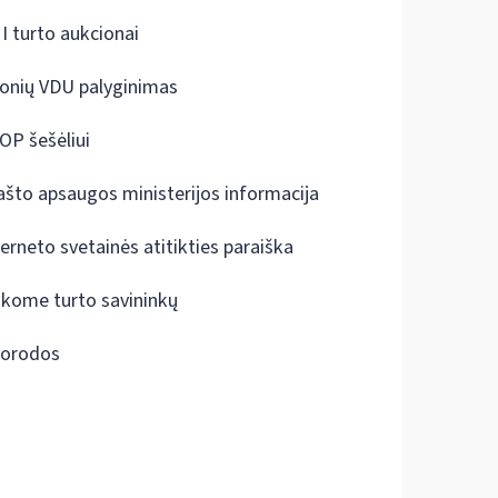
I turto aukcionai
onių VDU palyginimas
OP šešėliui
ašto apsaugos ministerijos informacija
terneto svetainės atitikties paraiška
škome turto savininkų
orodos