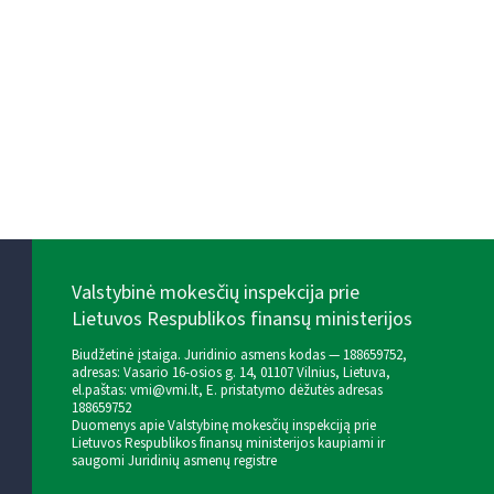
Valstybinė mokesčių inspekcija prie
Lietuvos Respublikos finansų ministerijos
Biudžetinė įstaiga. Juridinio asmens kodas — 188659752,
adresas: Vasario 16-osios g. 14, 01107 Vilnius, Lietuva,
el.paštas:
vmi@vmi.lt
, E. pristatymo dėžutės adresas
188659752
Duomenys apie Valstybinę mokesčių inspekciją prie
Lietuvos Respublikos finansų ministerijos kaupiami ir
saugomi Juridinių asmenų registre