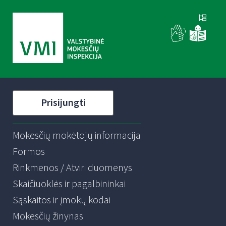
Prisijungti
Mokesčių mokėtojų informacija
Formos
Rinkmenos / Atviri duomenys
Skaičiuoklės ir pagalbininkai
Sąskaitos ir įmokų kodai
Mokesčių žinynas