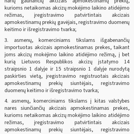
narių gaunančių akcizais apmokestinamų prekių,
kurioms netaikomas akcizų mokėjimo laikino atidėjimo
režimas, įregistravimo patvirtintais akcizais
apmokestinamų prekių gavėjais, registravimo duomenų
keitimo ir išregistravimo tvarka;
3. asmenų, komerciniams tikslams išgabenančių
importuotas akcizais apmokestinamas prekes, taikant
joms akcizų mokėjimo laikino atidėjimo režimą, į bet
kurią Lietuvos Respublikos akcizų įstatymo 14
straipsnio 1 dalyje ir 15 straipsnio 1 dalyje nurodytą
paskirties vietą, įregistravimo registruotais akcizais
apmokestinamų prekių siuntėjais, registravimo
duomenų keitimo ir išregistravimo tvarka;
4. asmenų, komerciniams tikslams į kitas valstybes
nares siunčiančių akcizais apmokestinamas prekes,
kurioms netaikomas akcizų mokėjimo laikino atidėjimo
režimas, įregistravimo patvirtintais akcizais
apmokestinamų prekių siuntėjais, registravimo