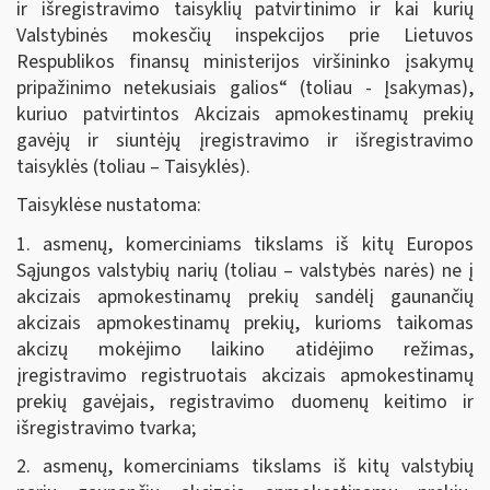
ir išregistravimo taisyklių patvirtinimo ir kai kurių
Valstybinės mokesčių inspekcijos prie Lietuvos
Respublikos finansų ministerijos viršininko įsakymų
pripažinimo netekusiais galios“ (toliau - Įsakymas),
kuriuo patvirtintos Akcizais apmokestinamų prekių
gavėjų ir siuntėjų įregistravimo ir išregistravimo
taisyklės (toliau – Taisyklės).
Taisyklėse nustatoma:
1. asmenų, komerciniams tikslams iš kitų Europos
Sąjungos valstybių narių (toliau – valstybės narės) ne į
akcizais apmokestinamų prekių sandėlį gaunančių
akcizais apmokestinamų prekių, kurioms taikomas
akcizų mokėjimo laikino atidėjimo režimas,
įregistravimo registruotais akcizais apmokestinamų
prekių gavėjais, registravimo duomenų keitimo ir
išregistravimo tvarka;
2. asmenų, komerciniams tikslams iš kitų valstybių