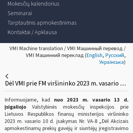
Mokesčių kalendorius
Seminarai
Tarptautinis apmokestinimas
Kontaktai / Apklausa
VMI Machine translation / VMI Машинный перевод /
VMI Машинний переклад (
English
,
Русский
,
Українська
)
Dėl VMI prie FM viršininko 2023 m. vasario 10 d. įsakymo Nr. VA-8
Informuojame, kad
nuo 2023 m. vasario 13 d.
įsigaliojo
Valstybinės mokesčių inspekcijos prie
Lietuvos Respublikos finansų ministerijos viršininko
2023 m. vasario 10 d. įsakymas Nr. VA-8 „Dėl Akcizais
apmokestinamų prekių gavėjų ir siuntėjų įregistravimo