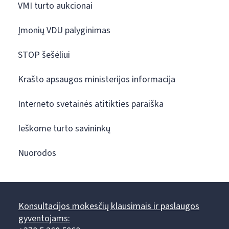
VMI turto aukcionai
Įmonių VDU palyginimas
STOP šešėliui
Krašto apsaugos ministerijos informacija
Interneto svetainės atitikties paraiška
Ieškome turto savininkų
Nuorodos
Konsultacijos mokesčių klausimais ir paslaugos
gyventojams: