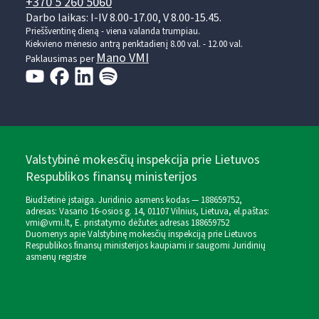
+370 5 260 5060
Darbo laikas: I-IV 8.00-17.00, V 8.00-15.45.
Prieššventinę dieną - viena valanda trumpiau.
Kiekvieno mėnesio antrą penktadienį 8.00 val. - 12.00 val.
Mano VMI
Paklausimas per
Valstybinė mokesčių inspekcija prie Lietuvos
Respublikos finansų ministerijos
Biudžetinė įstaiga. Juridinio asmens kodas — 188659752,
adresas: Vasario 16-osios g. 14, 01107 Vilnius, Lietuva, el.paštas:
vmi@vmi.lt
, E. pristatymo dėžutės adresas 188659752
Duomenys apie Valstybinę mokesčių inspekciją prie Lietuvos
Respublikos finansų ministerijos kaupiami ir saugomi Juridinių
asmenų registre