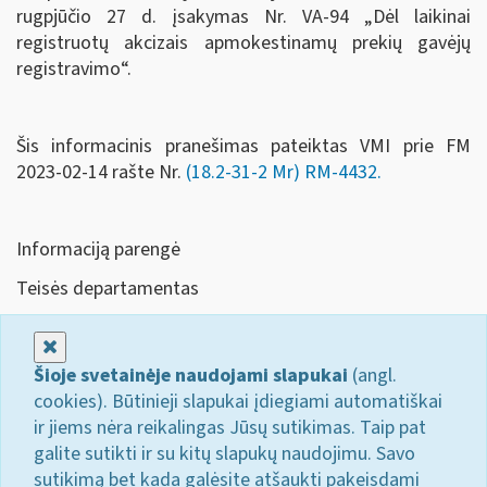
rugpjūčio 27 d. įsakymas Nr. VA-94 „Dėl laikinai
registruotų akcizais apmokestinamų prekių gavėjų
registravimo“.
Šis informacinis pranešimas pateiktas VMI prie FM
2023-02-14 rašte Nr.
(18.2-31-2 Mr) RM-4432
.
Informaciją parengė
Teisės departamentas
Uždaryti
Šioje svetainėje naudojami slapukai
(angl.
cookies). Būtinieji slapukai įdiegiami automatiškai
ir jiems nėra reikalingas Jūsų sutikimas. Taip pat
galite sutikti ir su kitų slapukų naudojimu. Savo
sutikimą bet kada galėsite atšaukti pakeisdami