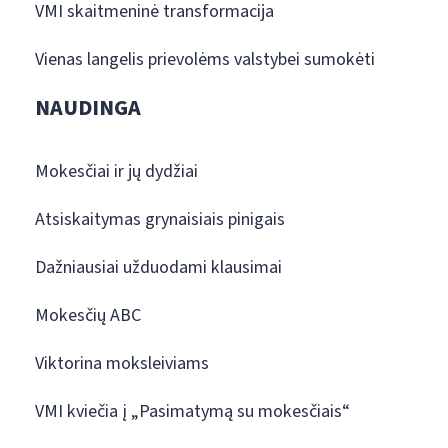
VMI skaitmeninė transformacija
Vienas langelis prievolėms valstybei sumokėti
NAUDINGA
Mokesčiai ir jų dydžiai
Atsiskaitymas grynaisiais pinigais
Dažniausiai užduodami klausimai
Mokesčių ABC
Viktorina moksleiviams
VMI kviečia į „Pasimatymą su mokesčiais“