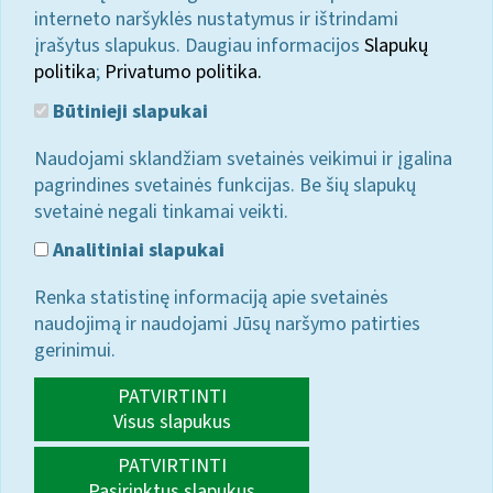
interneto naršyklės nustatymus ir ištrindami
įrašytus slapukus. Daugiau informacijos
Slapukų
politika
;
Privatumo politika.
Būtinieji slapukai
Naudojami sklandžiam svetainės veikimui ir įgalina
pagrindines svetainės funkcijas. Be šių slapukų
svetainė negali tinkamai veikti.
Analitiniai slapukai
Renka statistinę informaciją apie svetainės
naudojimą ir naudojami Jūsų naršymo patirties
gerinimui.
PATVIRTINTI
Visus slapukus
PATVIRTINTI
Pasirinktus slapukus