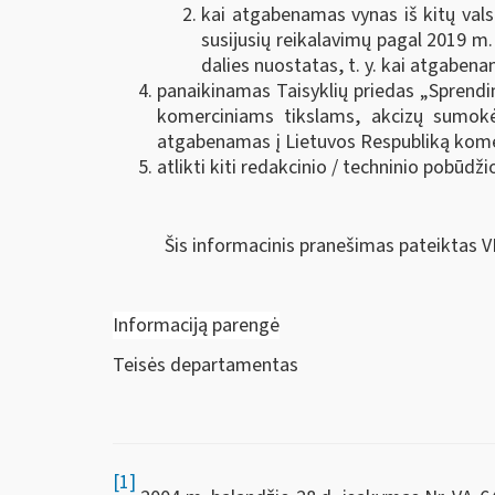
kai atgabenamas vynas iš kitų vals
susijusių reikalavimų pagal 2019 m.
dalies nuostatas, t. y. kai atgaben
panaikinamas Taisyklių priedas „Sprend
komerciniams tikslams, akcizų sumokė
atgabenamas į Lietuvos Respubliką kome
atlikti kiti redakcinio / techninio pobūdž
Šis informacinis pranešimas pateiktas V
Informaciją parengė
Teisės departamentas
[1]