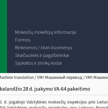
Mokesčių mokėtojų informacija
Formos
Rinkmenos / Atviri duomenys
Skaičiuoklės ir pagalbininkai
Sąskaitos ir įmokų kodai
Machine translation / VMI Машинный перевод / VMI Машин
 balandžio 28 d. įsakymo VA-64 pakeitimo
. įsigaliojo Valstybinės mokesčių inspekcijos prie Lietuvo
ėl Valstybinės mokesčių inspekcijos prie Lietuvos Respubl