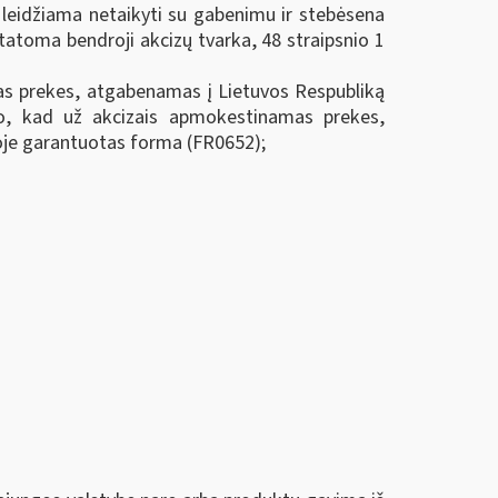
 leidžiama netaikyti su gabenimu ir stebėsena
tatoma bendroji akcizų tvarka, 48 straipsnio 1
as prekes, atgabenamas į Lietuvos Respubliką
mo, kad už akcizais apmokestinamas prekes,
oje garantuotas forma (FR0652);