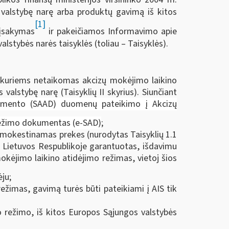
valstybę narę arba produktų gavimą iš kitos
[1]
 įsakymas
ir pakeičiamos Informavimo apie
stybės narės taisyklės (toliau – Taisyklės).
, kuriems netaikomas akcizų mokėjimo laikino
alstybę narę (Taisyklių II skyrius). Siunčiant
umento (SAAD) duomenų pateikimo į Akcizų
vežimo dokumentas (e-SAD)
;
apmokestinamas prekes (nurodytas Taisyklių 1.1
 Lietuvos Respublikoje garantuotas, išdavimu
mokėjimo laikino atidėjimo režimas, vietoj šios
ju;
imas, gavimą turės būti pateikiami į AIS tik
o režimo, iš kitos Europos Sąjungos valstybės