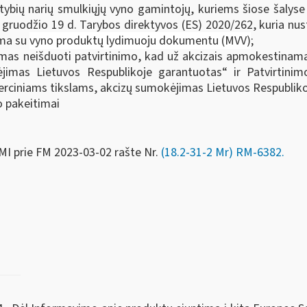
tybių narių smulkiųjų vyno gamintojų, kuriems šiose šalyse
 gruodžio 19 d. Tarybos direktyvos (ES) 2020/262, kuria nus
ama su
vyno produktų lydimuoju dokumentu (MVV)
;
imas neišduoti patvirtinimo, kad už akcizais apmokestinam
jimas Lietuvos Respublikoje garantuotas“ ir Patvirtini
rciniams tikslams, akcizų sumokėjimas Lietuvos Respublik
io pakeitimai
MI prie FM
2023-03-02 rašte Nr.
(18.2-31-2 Mr) RM-6382
.