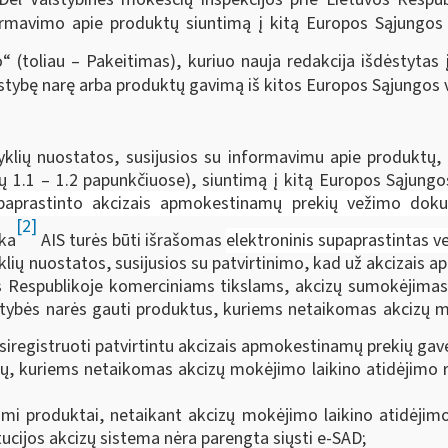
ormavimo apie produktų siuntimą į kitą Europos Sąjungos 
 (toliau – Pakeitimas), kuriuo nauja redakcija išdėstytas
tybę narę arba produktų gavimą iš kitos Europos Sąjungos val
yklių nuostatos, susijusios su informavimu apie produktų
 1.1 – 1.2 papunkčiuose), siuntimą į kitą Europos Sąjungos v
paprastinto akcizais apmokestinamų prekių vežimo dok
[2]
rka
AIS turės būti išrašomas
elektroninis supaprastintas 
lių nuostatos, susijusios su patvirtinimo, kad už akcizais 
 Respublikoje komerciniams tikslams, akcizų sumokėjimas
 valstybės narės gauti produktus, kuriems netaikomas akcizų 
siregistruoti patvirtintu akcizais apmokestinamų prekių gavė
 kuriems netaikomas akcizų mokėjimo laikino atidėjimo rež
ami produktai, netaikant akcizų mokėjimo laikino atidėjim
ucijos akcizų sistema nėra parengta siųsti e-SAD;