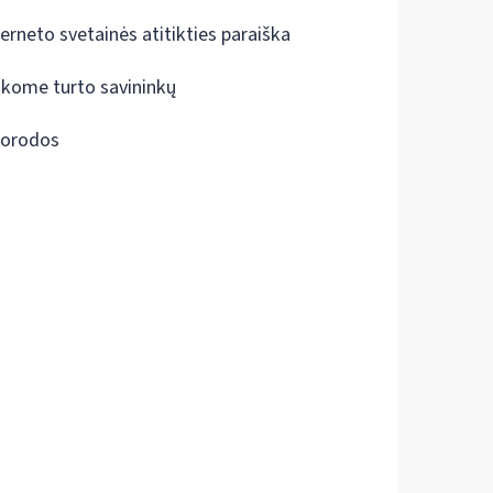
terneto svetainės atitikties paraiška
škome turto savininkų
orodos