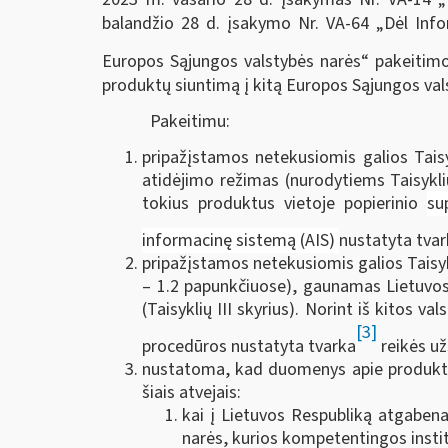
balandžio 28 d. įsakymo Nr. VA-64 „Dėl Inf
Europos Sąjungos valstybės narės“ pakeitimo“
produktų siuntimą į kitą Europos Sąjungos vals
Pakeitimu:
pripažįstamos netekusiomis galios Tais
atidėjimo režimas (nurodytiems Taisyklių
tokius produktus vietoje popierinio
su
informacinę sistemą (AIS)
nustatyta tva
pripažįstamos netekusiomis galios Taisyk
– 1.2 papunkčiuose), gaunamas Lietuvos
(Taisyklių III skyrius). Norint iš kitos
[3]
procedūros nustatyta tvarka
reikės už
nustatoma, kad duomenys apie produktų,
šiais atvejais:
kai į Lietuvos Respubliką atgaben
narės, kurios kompetentingos instit