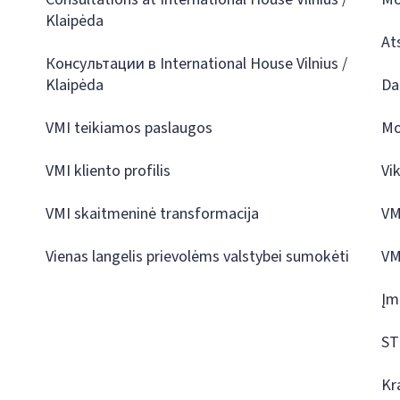
Klaipėda
At
Консультации в International House Vilnius /
Klaipėda
Da
VMI teikiamos paslaugos
Mo
VMI kliento profilis
Vi
VMI skaitmeninė transformacija
VM
Vienas langelis prievolėms valstybei sumokėti
VM
Įm
ST
Kr