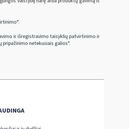
ąjungos valstybę narę arba produktų gavimą iš
rtinimo“.
imo ir išregistravimo taisyklių patvirtinimo ir
ų pripažinimo netekusiais galios“.
AUDINGA
kesčiai ir jų dydžiai