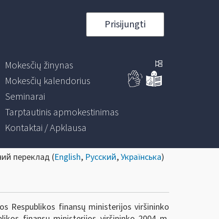
Prisijungti
Mokesčių žinynas
Mokesčių kalendorius
Seminarai
Tarptautinis apmokestinimas
Kontaktai / Apklausa
ний переклад (
English
,
Русский
,
Українська
)
s Respublikos finansų ministerijos viršininko
ikos finansų ministerijos viršininko 2004 m.