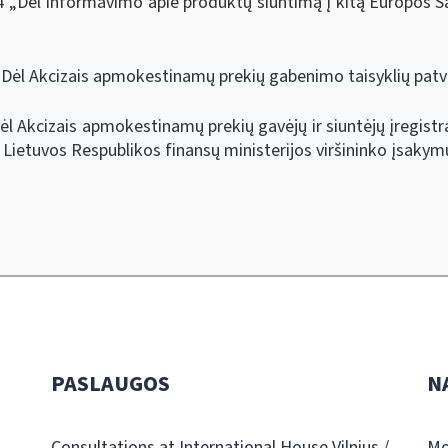
4 „Dėl Informavimo apie produktų siuntimą į kitą Europos S
„Dėl Akcizais apmokestinamų prekių gabenimo taisyklių patvi
l Akcizais apmokestinamų prekių gavėjų ir siuntėjų įregistrav
e Lietuvos Respublikos finansų ministerijos viršininko įsakym
PASLAUGOS
N
Consultations at International House Vilnius /
Mo