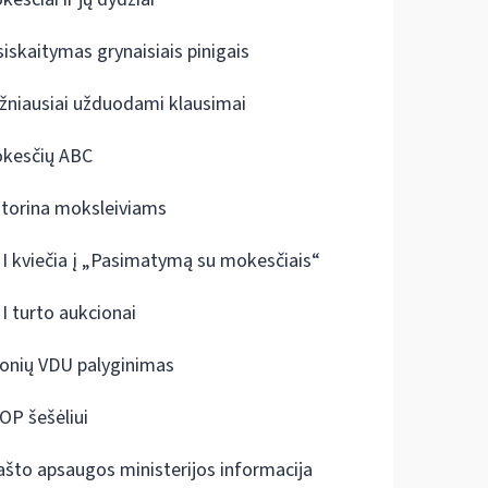
siskaitymas grynaisiais pinigais
žniausiai užduodami klausimai
kesčių ABC
ktorina moksleiviams
I kviečia į „Pasimatymą su mokesčiais“
I turto aukcionai
onių VDU palyginimas
OP šešėliui
ašto apsaugos ministerijos informacija