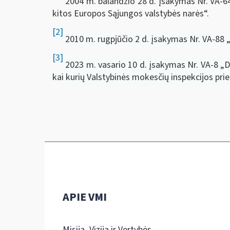
2004 m. balandžio 28 d. įsakymas Nr. VA-6
kitos Europos Sąjungos valstybės narės“.
[2]
2010 m. rugpjūčio 2 d. įsakymas Nr. VA-88 
[3]
2023 m. vasario 10 d. įsakymas Nr. VA-8 „Dė
kai kurių Valstybinės mokesčių inspekcijos pri
APIE VMI
Misija, Vizija ir Vertybės