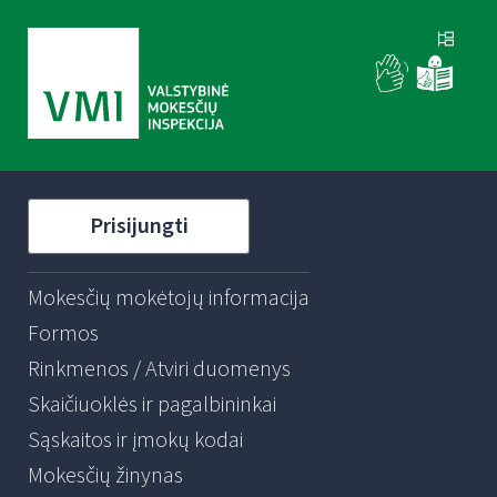
Prisijungti
Mokesčių mokėtojų informacija
Formos
Rinkmenos / Atviri duomenys
Skaičiuoklės ir pagalbininkai
Sąskaitos ir įmokų kodai
Mokesčių žinynas