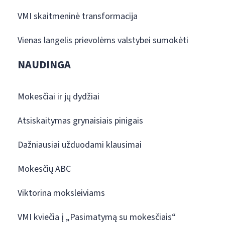
VMI skaitmeninė transformacija
Vienas langelis prievolėms valstybei sumokėti
NAUDINGA
Mokesčiai ir jų dydžiai
Atsiskaitymas grynaisiais pinigais
Dažniausiai užduodami klausimai
Mokesčių ABC
Viktorina moksleiviams
VMI kviečia į „Pasimatymą su mokesčiais“