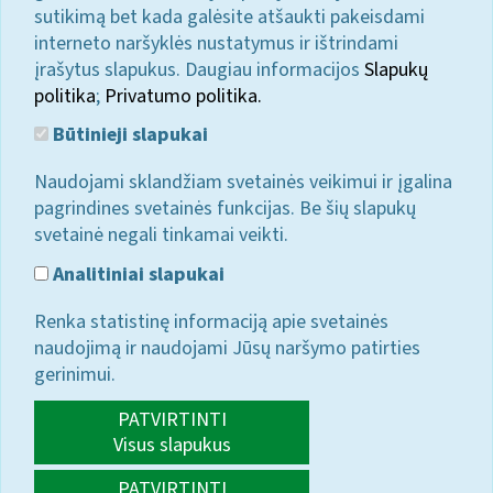
sutikimą bet kada galėsite atšaukti pakeisdami
interneto naršyklės nustatymus ir ištrindami
įrašytus slapukus. Daugiau informacijos
Slapukų
politika
;
Privatumo politika.
Būtinieji slapukai
Naudojami sklandžiam svetainės veikimui ir įgalina
pagrindines svetainės funkcijas. Be šių slapukų
svetainė negali tinkamai veikti.
Analitiniai slapukai
Renka statistinę informaciją apie svetainės
naudojimą ir naudojami Jūsų naršymo patirties
gerinimui.
PATVIRTINTI
Visus slapukus
PATVIRTINTI