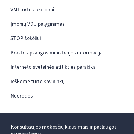
VMI turto aukcionai
Įmonių VDU palyginimas
STOP šešėliui
Krašto apsaugos ministerijos informacija
Interneto svetainės atitikties paraiška
Ieškome turto savininkų
Nuorodos
Konsultacijos mokesčių klausimais ir paslaugos