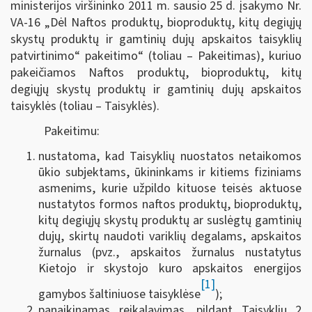
ministerijos viršininko 2011 m. sausio 25 d. įsakymo Nr.
VA-16 „Dėl Naftos produktų, bioproduktų, kitų degiųjų
skystų produktų ir gamtinių dujų apskaitos taisyklių
patvirtinimo“ pakeitimo“ (toliau – Pakeitimas), kuriuo
pakeičiamos Naftos produktų, bioproduktų, kitų
degiųjų skystų produktų ir gamtinių dujų apskaitos
taisyklės (toliau – Taisyklės).
Pakeitimu:
nustatoma, kad Taisyklių nuostatos netaikomos
ūkio subjektams, ūkininkams ir kitiems fiziniams
asmenims, kurie užpildo kituose teisės aktuose
nustatytos formos naftos produktų, bioproduktų,
kitų degiųjų skystų produktų ar suslėgtų gamtinių
dujų, skirtų naudoti variklių degalams, apskaitos
žurnalus (pvz., apskaitos žurnalus nustatytus
Kietojo ir skystojo kuro apskaitos energijos
[1]
gamybos šaltiniuose taisyklėse
);
panaikinamas reikalavimas, pildant Taisyklių 2