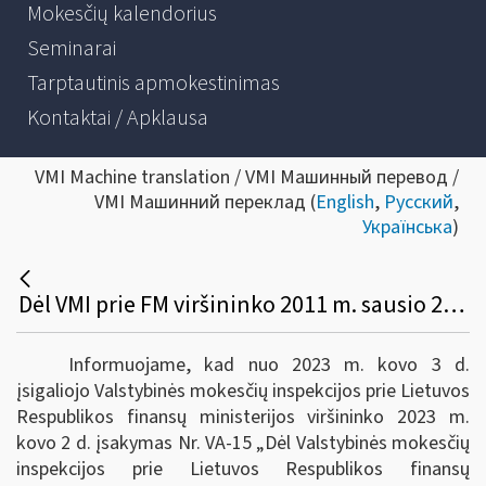
Mokesčių kalendorius
Seminarai
Tarptautinis apmokestinimas
Kontaktai / Apklausa
VMI Machine translation / VMI Машинный перевод /
VMI Машинний переклад (
English
,
Русский
,
Українська
)
Dėl VMI prie FM viršininko 2011 m. sausio 25 d. įsakymo VA-16 pakeitimo
Informuojame, kad nuo 2023 m. kovo 3 d.
įsigaliojo Valstybinės mokesčių inspekcijos prie Lietuvos
Respublikos finansų ministerijos viršininko 2023 m.
kovo 2 d. įsakymas Nr. VA-15 „Dėl Valstybinės mokesčių
inspekcijos prie Lietuvos Respublikos finansų