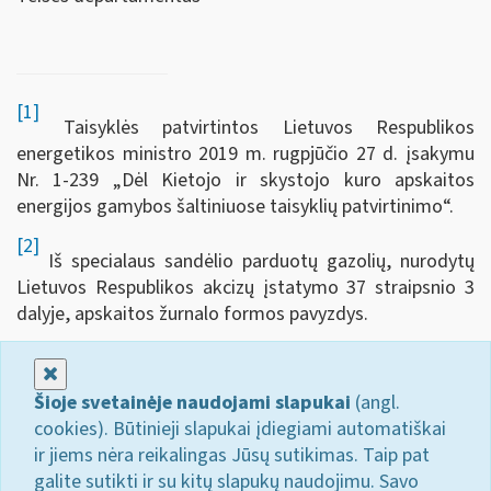
[1]
Taisyklės patvirtintos Lietuvos Respublikos
energetikos ministro 2019 m. rugpjūčio 27 d. įsakymu
Nr. 1-239 „Dėl Kietojo ir skystojo kuro apskaitos
energijos gamybos šaltiniuose taisyklių patvirtinimo“.
[2]
Iš specialaus sandėlio parduotų gazolių, nurodytų
Lietuvos Respublikos akcizų įstatymo 37 straipsnio 3
dalyje, apskaitos žurnalo formos pavyzdys.
Uždaryti
Šioje svetainėje naudojami slapukai
(angl.
cookies). Būtinieji slapukai įdiegiami automatiškai
ir jiems nėra reikalingas Jūsų sutikimas. Taip pat
galite sutikti ir su kitų slapukų naudojimu. Savo