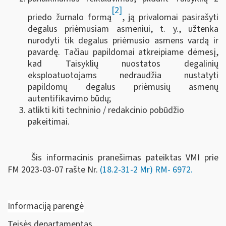
[2]
priedo žurnalo formą
, ją privalomai pasirašyti
degalus priėmusiam asmeniui, t. y., užtenka
nurodyti tik degalus priėmusio asmens vardą ir
pavardę. Tačiau papildomai atkreipiame dėmesį,
kad Taisyklių nuostatos degalinių
eksploatuotojams nedraudžia nustatyti
papildomų degalus priėmusių asmenų
autentifikavimo būdų;
atlikti kiti techninio / redakcinio pobūdžio
pakeitimai.
Šis informacinis pranešimas pateiktas VMI prie
FM
2023-03-07 rašte Nr.
(18.2-31-2 Mr) RM-
6972
.
Informaciją parengė
Teisės departamentas