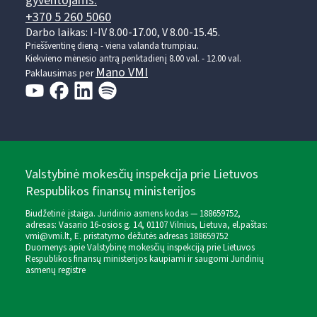
gyventojams:
+370 5 260 5060
Darbo laikas: I-IV 8.00-17.00, V 8.00-15.45.
Prieššventinę dieną - viena valanda trumpiau.
Kiekvieno mėnesio antrą penktadienį 8.00 val. - 12.00 val.
Mano VMI
Paklausimas per
Valstybinė mokesčių inspekcija prie Lietuvos
Respublikos finansų ministerijos
Biudžetinė įstaiga. Juridinio asmens kodas — 188659752,
adresas: Vasario 16-osios g. 14, 01107 Vilnius, Lietuva, el.paštas:
vmi@vmi.lt
, E. pristatymo dėžutės adresas 188659752
Duomenys apie Valstybinę mokesčių inspekciją prie Lietuvos
Respublikos finansų ministerijos kaupiami ir saugomi Juridinių
asmenų registre