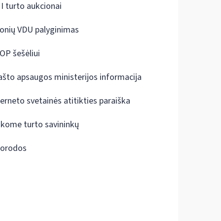
I turto aukcionai
onių VDU palyginimas
OP šešėliui
ašto apsaugos ministerijos informacija
terneto svetainės atitikties paraiška
škome turto savininkų
orodos