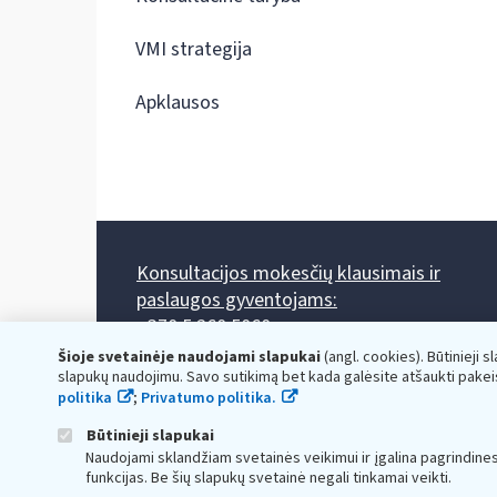
VMI strategija
Apklausos
Konsultacijos mokesčių klausimais ir
paslaugos gyventojams:
+370 5 260 5060
Darbo laikas: I-IV 8.00-17.00, V 8.00-15.45.
Šioje svetainėje naudojami slapukai
(angl. cookies). Būtinieji s
Prieššventinę dieną - viena valanda trumpiau.
slapukų naudojimu. Savo sutikimą bet kada galėsite atšaukti pakei
Kiekvieno mėnesio antrą penktadienį 8.00 val. - 12.00 val.
politika
;
Privatumo politika.
Mano VMI
Paklausimas per
Būtinieji slapukai
Naudojami sklandžiam svetainės veikimui ir įgalina pagrindine
funkcijas. Be šių slapukų svetainė negali tinkamai veikti.