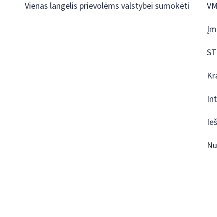
Vienas langelis prievolėms valstybei sumokėti
VM
Įm
ST
Kr
In
Ie
Nu