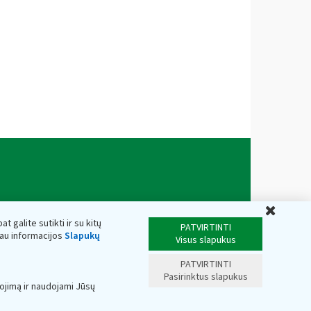
Uždar
t galite sutikti ir su kitų
PATVIRTINTI
iau informacijos
Slapukų
Visus slapukus
PATVIRTINTI
Pasirinktus slapukus
ojimą ir naudojami Jūsų