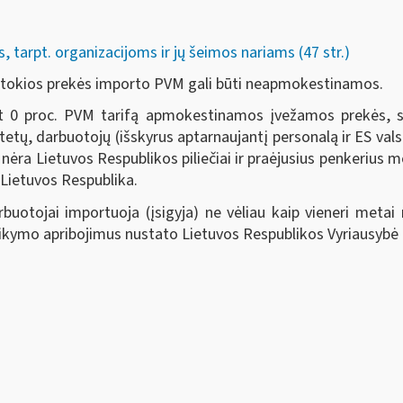
tarpt. organizacijoms ir jų šeimos nariams (47 str.)
, tokios prekės importo PVM gali būti neapmokestinamos.
0 proc. PVM tarifą apmokestinamos įvežamos prekės, skir
itetų, darbuotojų (išskyrus aptarnaujantį personalą ir ES v
s nėra Lietuvos Respublikos piliečiai ir praėjusius penkerius 
 Lietuvos Respublika.
uotojai importuoja (įsigyja) ne vėliau kaip vieneri metai 
ikymo apribojimus nustato Lietuvos Respublikos Vyriausybė ar 