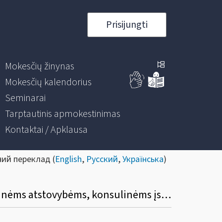
Prisijungti
Mokesčių žinynas
Mokesčių kalendorius
Seminarai
Tarptautinis apmokestinimas
Kontaktai / Apklausa
ний переклад (
English
,
Русский
,
Українська
)
Kaip taikoma importuotų į Lietuvą prekių (paslaugų) importo PVM lengvata diplomatinėms atstovybėms, konsulinėms įstaigoms ir tarptautinėms organizacijoms ar jų atstovybėms, taip pat šių atstovybių ir įstaigų nariams ir jų šeimų nariams?