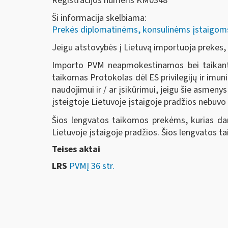
Registracijos numeris KM0348
Ši informacija skelbiama:
Prekės diplomatinėms, konsulinėms įstaigoms, 
Jeigu atstovybės į Lietuvą importuoja prekes
Importo PVM neapmokestinamos bei taikant 
taikomas Protokolas dėl ES privilegijų ir imun
naudojimui ir / ar įsikūrimui, jeigu šie asmeny
įsteigtoje Lietuvoje įstaigoje pradžios nebuvo
Šios lengvatos taikomos prekėms, kurias darb
Lietuvoje įstaigoje pradžios. Šios lengvatos ta
Teises aktai
LRS
PVMĮ 36 str.