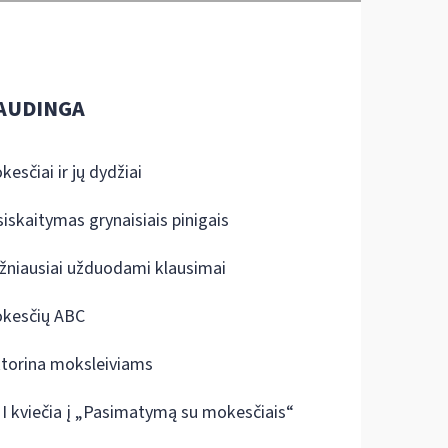
AUDINGA
kesčiai ir jų dydžiai
siskaitymas grynaisiais pinigais
žniausiai užduodami klausimai
kesčių ABC
ktorina moksleiviams
I kviečia į „Pasimatymą su mokesčiais“