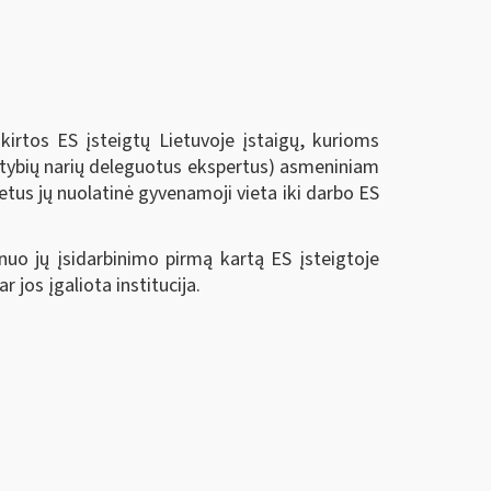
tos ES įsteigtų Lietuvoje įstaigų, kurioms
alstybių narių deleguotus ekspertus) asmeniniam
metus jų nuolatinė gyvenamoji vieta iki darbo ES
nuo jų įsidarbinimo pirmą kartą ES įsteigtoje
jos įgaliota institucija.