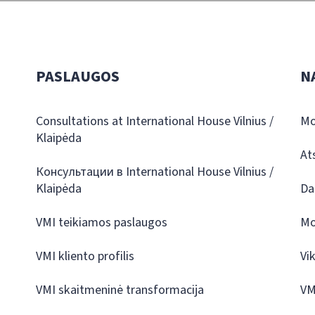
PASLAUGOS
N
Consultations at International House Vilnius /
Mo
Klaipėda
At
Консультации в International House Vilnius /
Klaipėda
Da
VMI teikiamos paslaugos
Mo
VMI kliento profilis
Vi
VMI skaitmeninė transformacija
VM