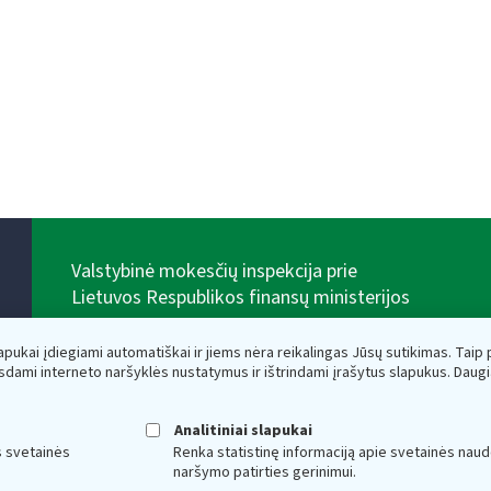
Valstybinė mokesčių inspekcija prie
Lietuvos Respublikos finansų ministerijos
Biudžetinė įstaiga. Juridinio asmens kodas — 188659752,
adresas: Vasario 16-osios g. 14, 01107 Vilnius, Lietuva,
lapukai įdiegiami automatiškai ir jiems nėra reikalingas Jūsų sutikimas. Taip pa
el.paštas:
vmi@vmi.lt
, E. pristatymo dėžutės adresas
sdami interneto naršyklės nustatymus ir ištrindami įrašytus slapukus. Daug
188659752
Duomenys apie Valstybinę mokesčių inspekciją prie
Lietuvos Respublikos finansų ministerijos kaupiami ir
Analitiniai slapukai
saugomi Juridinių asmenų registre
s svetainės
Renka statistinę informaciją apie svetainės naud
naršymo patirties gerinimui.