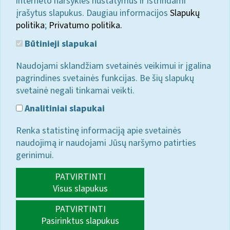
interneto naršyklės nustatymus ir ištrindami
įrašytus slapukus. Daugiau informacijos
Slapukų
politika
;
Privatumo politika.
Būtinieji slapukai
Naudojami sklandžiam svetainės veikimui ir įgalina
pagrindines svetainės funkcijas. Be šių slapukų
svetainė negali tinkamai veikti.
Analitiniai slapukai
Renka statistinę informaciją apie svetainės
naudojimą ir naudojami Jūsų naršymo patirties
gerinimui.
PATVIRTINTI
Visus slapukus
PATVIRTINTI
Pasirinktus slapukus