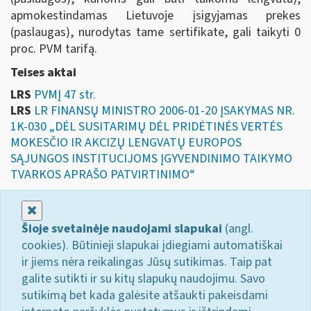
apmokestindamas Lietuvoje įsigyjamas prekes
(paslaugas), nurodytas tame sertifikate, gali taikyti 0
proc. PVM tarifą.
Teises aktai
LRS
PVMĮ 47 str.
LRS
LR FINANSŲ MINISTRO 2006-01-20 ĮSAKYMAS NR.
1K-030 „DĖL SUSITARIMŲ DĖL PRIDĖTINĖS VERTĖS
MOKESČIO IR AKCIZŲ LENGVATŲ EUROPOS
SĄJUNGOS INSTITUCIJOMS ĮGYVENDINIMO TAIKYMO
TVARKOS APRAŠO PATVIRTINIMO“
Uždaryti
Šioje svetainėje naudojami slapukai
(angl.
cookies). Būtinieji slapukai įdiegiami automatiškai
ir jiems nėra reikalingas Jūsų sutikimas. Taip pat
galite sutikti ir su kitų slapukų naudojimu. Savo
sutikimą bet kada galėsite atšaukti pakeisdami