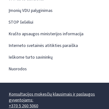
Įmonių VDU palyginimas
STOP šešėliui
Krašto apsaugos ministerijos informacija
Interneto svetainės atitikties paraiška
Ieškome turto savininkų
Nuorodos
Konsultacijos mokesčių klausimais ir paslaugos
gyventojams:
+370 5 260 5060