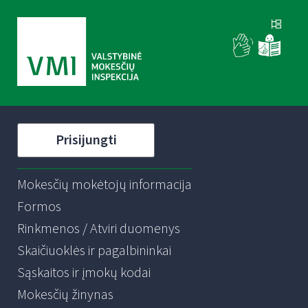
Prisijungti
Mokesčių mokėtojų informacija
Formos
Rinkmenos / Atviri duomenys
Skaičiuoklės ir pagalbininkai
Sąskaitos ir įmokų kodai
Mokesčių žinynas