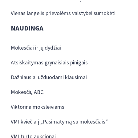
Vienas langelis prievolėms valstybei sumokėti
NAUDINGA
Mokesčiai ir jų dydžiai
Atsiskaitymas grynaisiais pinigais
Dažniausiai užduodami klausimai
Mokesčių ABC
Viktorina moksleiviams
VMI kviečia į „Pasimatymą su mokesčiais“
VMI turto aukcionai