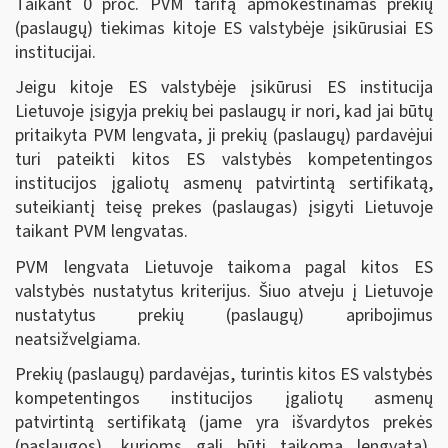
Taikant 0 proc. PVM tarifą apmokestinamas prekių
(paslaugų) tiekimas kitoje ES valstybėje įsikūrusiai ES
institucijai.
Jeigu kitoje ES valstybėje įsikūrusi ES institucija
Lietuvoje įsigyja prekių bei paslaugų ir nori, kad jai būtų
pritaikyta PVM lengvata, ji prekių (paslaugų) pardavėjui
turi pateikti kitos ES valstybės kompetentingos
institucijos įgaliotų asmenų patvirtintą sertifikatą,
suteikiantį teisę prekes (paslaugas) įsigyti Lietuvoje
taikant PVM lengvatas.
PVM lengvata Lietuvoje taikoma pagal kitos ES
valstybės nustatytus kriterijus. Šiuo atveju į Lietuvoje
nustatytus prekių (paslaugų) apribojimus
neatsižvelgiama.
Prekių (paslaugų) pardavėjas, turintis kitos ES valstybės
kompetentingos institucijos įgaliotų asmenų
patvirtintą sertifikatą (jame yra išvardytos prekės
(paslaugos), kurioms gali būti taikoma lengvata),