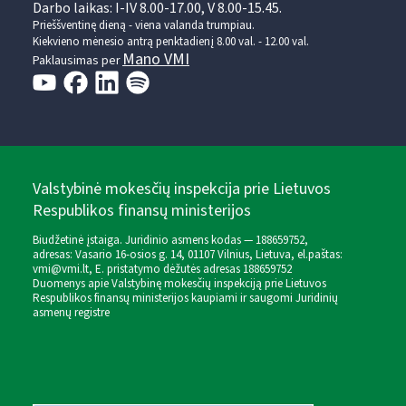
Darbo laikas: I-IV 8.00-17.00, V 8.00-15.45.
Prieššventinę dieną - viena valanda trumpiau.
Kiekvieno mėnesio antrą penktadienį 8.00 val. - 12.00 val.
Mano VMI
Paklausimas per
Valstybinė mokesčių inspekcija prie Lietuvos
Respublikos finansų ministerijos
Biudžetinė įstaiga. Juridinio asmens kodas — 188659752,
adresas: Vasario 16-osios g. 14, 01107 Vilnius, Lietuva, el.paštas:
vmi@vmi.lt
, E. pristatymo dėžutės adresas 188659752
Duomenys apie Valstybinę mokesčių inspekciją prie Lietuvos
Respublikos finansų ministerijos kaupiami ir saugomi Juridinių
asmenų registre