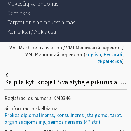
Mokesčių kalendorius
Seminarai
Tarptautinis apmokestinimas
Kontaktai / Apklausa
VMI Machine translation / VMI Машинный перевод /
VMI Машинний переклад (
English
,
Русский
,
Українська
)
Kaip taikyti kitoje ES valstybėje įsikūrusiai ES institucijai Lietuvoje įsigytų prekių (paslaugų) pirkimo PVM lengvatą?
Registracijos numeris KM0346
Ši informacija skelbiama:
Prekės diplomatinėms, konsulinėms įstaigoms, tarpt.
organizacijoms ir jų šeimos nariams (47 str.)