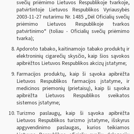
svečių priėmimo Lietuvos Respublikoje tvarkoje,
patvirtintoje Lietuvos Respublikos Vyriausybės
2003-11-27 nutarimu Nr. 1485 „Dėl Oficialių svečių
priėmimo Lietuvos Respublikoje tvarkos
patvirtinimo“ (toliau - Oficialių svečių priėmimo
tvarka);
Apdoroto tabako, kaitinamojo tabako produktų ir
elektroninių cigarečių skysčio, kaip šios sąvokos
apibrėžtos Lietuvos Respublikos akcizų įstatyme
;
Farmacijos produktų, kaip ši sąvoka apibrėžta
Lietuvos Respublikos farmacijos įstatyme, ir
medicinos priemonių (prietaisų), kaip ši sąvoka
apibrėžta Lietuvos Respublikos sveikatos
sistemos įstatyme
;
Turizmo paslaugų, kaip ši sąvoka apibrėžta
Lietuvos Respublikos turizmo įstatyme, išskyrus
apgyvendinimo paslaugas, kurios teikiamos