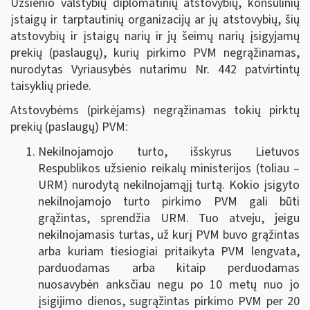
Užsienio valstybių diplomatinių atstovybių, konsulinių
įstaigų ir tarptautinių organizacijų ar jų atstovybių, šių
atstovybių ir įstaigų narių ir jų šeimų narių įsigyjamų
prekių (paslaugų), kurių pirkimo PVM negrąžinamas,
nurodytas Vyriausybės nutarimu Nr. 442 patvirtintų
taisyklių priede.
Atstovybėms (pirkėjams) negrąžinamas tokių pirktų
prekių (paslaugų) PVM:
Nekilnojamojo turto, išskyrus Lietuvos
Respublikos užsienio reikalų ministerijos (toliau –
URM) nurodytą nekilnojamąjį turtą.
Kokio įsigyto
nekilnojamojo turto pirkimo PVM gali būti
grąžintas, sprendžia URM. Tuo atveju, jeigu
nekilnojamasis turtas, už kurį PVM buvo grąžintas
arba kuriam tiesiogiai pritaikyta PVM lengvata,
parduodamas arba kitaip perduodamas
nuosavybėn anksčiau negu po 10 metų nuo jo
įsigijimo dienos, sugrąžintas pirkimo PVM per 20