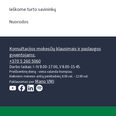
Ieškome turto savininkų
Nuorodos
Konsultacijos mokesčių klausimais ir paslaugos
gyventojams:
+370 5 260 5060
Darbo laikas: I-IV 8.00-17.00, V 8.00-15.45.
Prieššventinę dieną - viena valanda trumpiau.
Kiekvieno mėnesio antrą penktadienį 8.00 val. - 12.00 val.
Mano VMI
Paklausimas per