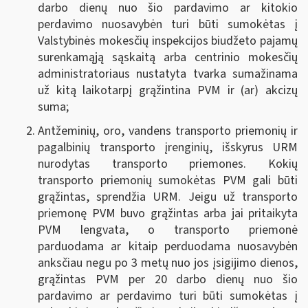
darbo dienų nuo šio pardavimo ar kitokio
perdavimo nuosavybėn turi būti sumokėtas į
Valstybinės mokesčių inspekcijos biudžeto pajamų
surenkamąją sąskaitą arba centrinio mokesčių
administratoriaus nustatyta tvarka sumažinama
už kitą laikotarpį grąžintina PVM ir (ar) akcizų
suma
;
Antžeminių, oro, vandens transporto priemonių ir
pagalbinių transporto įrenginių, išskyrus URM
nurodytas transporto priemones.
Kokių
transporto priemonių sumokėtas PVM gali būti
grąžintas, sprendžia URM. Jeigu už transporto
priemonę PVM buvo grąžintas arba jai pritaikyta
PVM lengvata, o transporto priemonė
parduodama ar kitaip perduodama nuosavybėn
anksčiau negu po 3 metų nuo jos įsigijimo dienos,
grąžintas PVM per 20 darbo dienų nuo šio
pardavimo ar perdavimo turi būti sumokėtas į