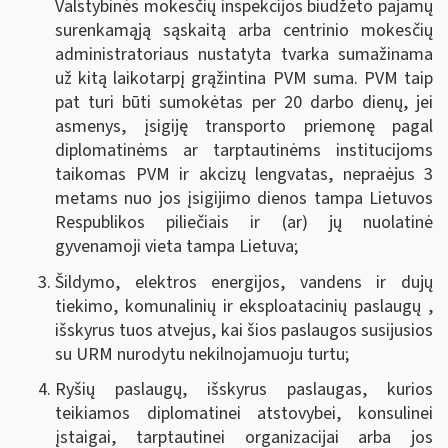
Valstybinės mokesčių inspekcijos biudžeto pajamų
surenkamąją sąskaitą arba centrinio mokesčių
administratoriaus nustatyta tvarka sumažinama
už kitą laikotarpį grąžintina PVM suma. PVM taip
pat turi būti sumokėtas per 20 darbo dienų, jei
asmenys, įsigiję transporto priemonę pagal
diplomatinėms ar tarptautinėms institucijoms
taikomas PVM ir akcizų lengvatas, nepraėjus 3
metams nuo jos įsigijimo dienos tampa Lietuvos
Respublikos piliečiais ir (ar) jų nuolatinė
gyvenamoji vieta tampa Lietuva
;
Šildymo, elektros energijos, vandens ir dujų
tiekimo, komunalinių ir eksploatacinių paslaugų ,
išskyrus tuos atvejus, kai šios paslaugos susijusios
su URM nurodytu nekilnojamuoju turtu;
Ryšių paslaugų, išskyrus paslaugas, kurios
teikiamos diplomatinei atstovybei, konsulinei
įstaigai, tarptautinei organizacijai arba jos