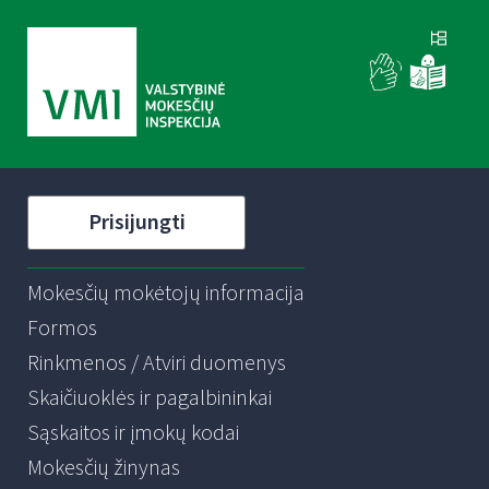
Prisijungti
Mokesčių mokėtojų informacija
Formos
Rinkmenos / Atviri duomenys
Skaičiuoklės ir pagalbininkai
Sąskaitos ir įmokų kodai
Mokesčių žinynas