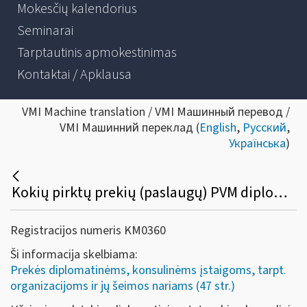
Mokesčių kalendorius
Seminarai
Tarptautinis apmokestinimas
Kontaktai / Apklausa
VMI Machine translation / VMI Машинный перевод /
VMI Машинний переклад (
English
,
Русский
,
Українська
)
Kokių pirktų prekių (paslaugų) PVM diplomatinėms atstovybėms, konsulinėms įstaigoms ir tarptautinėms organizacijoms ar jų atstovybėms negali būti grąžinamas?
Registracijos numeris KM0360
Ši informacija skelbiama:
Prekės diplomatinėms, konsulinėms įstaigoms, tarpt.
organizacijoms ir jų šeimos nariams (47 str.)