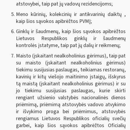
atstovybei, taip pat jų vadovų rezidencijoms;
Meno kūrinių, kolekcinių ir antikvarinių daiktų ,
kaip šios sąvokos apibrėžtos PVMĮ;
Ginklų ir šaudmenų, kaip šios sąvokos apibrėžtos
Lietuvos Respublikos ginklų ir šaudmenų
kontrolės įstatyme, taip pat jų dalių ir reikmenų
;
Maisto (įskaitant nealkoholinius gėrimus), taip pat
su maisto (įskaitant nealkoholinius gėrimus)
tiekimu susijusias paslaugas, teikiamas restoranų,
kavinių ir kitų viešojo maitinimo įstaigų, išskyrus
tą maistą (įskaitant nealkoholinius gėrimus) ir su
jo tiekimu susijusias paslaugas, kurie skirti
rengiant užsienio valstybės nacionalinės dienos
priėmimą, priėmimą atstovybės vadovo atvykimo
ir išvykimo proga bei priėmimus, atstovybės
rengiamus Lietuvos Respublikos oficialių svečių
garbei, kaip šios sąvokos apibrėžtos Oficialių