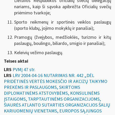
Lietuvos Respublikos oficialių svečių delegacijų
nariams, kaip ši sąvoka apibrėžta Oficialių svečių
priėmimo tvarkoje;
Sporto reikmenų ir sportinės veiklos paslaugų
(sporto klubų, jojimo mokyklų ir panašiai);
Pramogų (žvejybos, medžioklės, turizmo ir kitų
paslaugų, boulingo, biliardo, smigio ir panašiai);
Keleivių vežimo paslaugų.
Teises aktai
LRS
PVMĮ 47 str.
LRS
LRV 2004-04-16 NUTARIMAS NR. 442 „DĖL
PRIDĖTINĖS VERTĖS MOKESČIO IR AKCIZŲ TAIKYMO
PREKĖMS IR PASLAUGOMS, SKIRTOMS
DIPLOMATINĖMS ATSTOVYBĖMS, KONSULINĖMS
ĮSTAIGOMS, TARPTAUTINĖMS ORGANIZACIJOMS,
ŠIAURĖS ATLANTO SUTARTIES ORGANIZACIJOS ŠALIŲ
KARIUOMENIŲ VIENETAMS, EUROPOS SĄJUNGOS