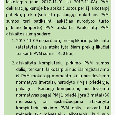
laikotarpio (nuo 2017-11-01 iki 2017-11-08) PVM
deklaraciją, kurioje be apskaičiuotos per šį laikotarpį
patiektų prekių (suteiktų paslaugų) mokėtinos PVM
sumos turi patikslinti aukščiau nurodyto turto
pirkimo (importo) PVM atskaitą. Patikslintą PVM
atskaitos sumą sudaro:
2017-11-09 neparduotų prekių likučio patikslinta
(atstatyta) visa atskaityta šiam prekių likučiui
tenkanti PVM suma – 420 Eur;
atskaityta kompiuterių pirkimo PVM sumos
dalis, tenkanti laikotarpiui nuo išsiregistravimo
iš PVM mokėtojų momento iki jų nusidėvėjimo
normatyvo (metais), nurodyto PMĮ 1 priedėlyje,
pabaigos. Kadangi kompiuterių nusidėvėjimo
normatyvas pagal PMĮ 1 priedėlį yra 3 metai (36
mėnesiai), tai apskaičiuojama atskaityta
kompiuterių pirkimo PVM dalis, tenkanti 14
mėnesių (22 mėnesiai - laikotarpis, kurį nuo