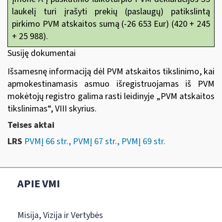
laukelį turi įrašyti prekių (paslaugų) patikslintą
pirkimo PVM atskaitos sumą (-26 653 Eur) (420 + 245
+ 25 988).
Susiję dokumentai
Išsamesnę informaciją dėl PVM atskaitos tikslinimo, kai
apmokestinamasis asmuo išregistruojamas iš PVM
mokėtojų registro galima rasti leidinyje
„
PVM atskaitos
tikslinimas“
, VIII skyrius.
Teises aktai
LRS
PVMĮ 66 str., PVMĮ 67 str., PVMĮ 69 str.
APIE VMI
Misija, Vizija ir Vertybės