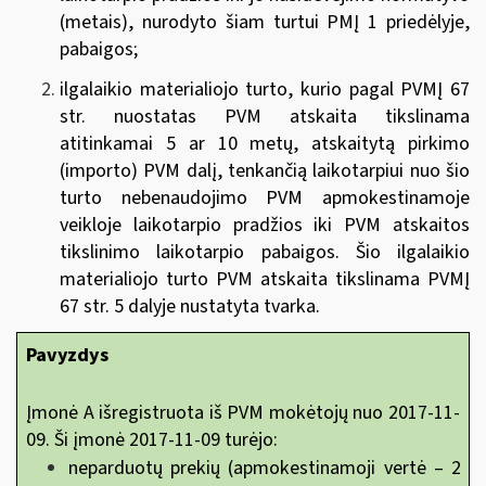
(metais), nurodyto šiam turtui PMĮ 1 priedėlyje,
pabaigos;
ilgalaikio materialiojo turto, kurio pagal PVMĮ 67
str. nuostatas PVM atskaita tikslinama
atitinkamai 5 ar 10 metų, atskaitytą pirkimo
(importo) PVM dalį, tenkančią laikotarpiui nuo šio
turto nebenaudojimo PVM apmokestinamoje
veikloje laikotarpio pradžios iki PVM atskaitos
tikslinimo laikotarpio pabaigos. Šio ilgalaikio
materialiojo turto PVM atskaita tikslinama PVMĮ
67 str. 5 dalyje nustatyta tvarka.
Pavyzdys
Įmonė A išregistruota iš PVM mokėtojų nuo 2017-11-
09. Ši įmonė 2017-11-09 turėjo:
neparduotų prekių (apmokestinamoji vertė – 2