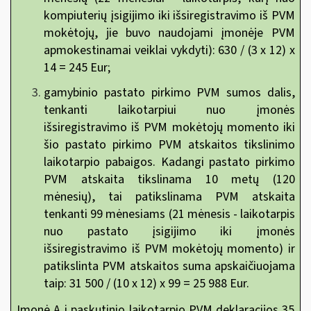
kompiuterių įsigijimo iki išsiregistravimo iš PVM
mokėtojų, jie buvo naudojami įmonėje PVM
apmokestinamai veiklai vykdyti): 630 / (3 x 12) x
14 = 245 Eur;
gamybinio pastato pirkimo PVM sumos dalis,
tenkanti laikotarpiui nuo įmonės
išsiregistravimo iš PVM mokėtojų momento iki
šio pastato pirkimo PVM atskaitos tikslinimo
laikotarpio pabaigos. Kadangi pastato pirkimo
PVM atskaita tikslinama 10 metų (120
mėnesių), tai patikslinama PVM atskaita
tenkanti 99 mėnesiams (21 mėnesis - laikotarpis
nuo pastato įsigijimo iki įmonės
išsiregistravimo iš PVM mokėtojų momento) ir
patikslinta PVM atskaitos suma apskaičiuojama
taip: 31 500 / (10 x 12) x 99 = 25 988 Eur.
Įmonė A į paskutinio laikotarpio PVM deklaracijos 35