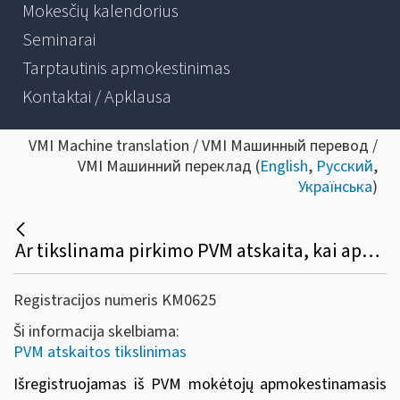
Mokesčių kalendorius
Seminarai
Tarptautinis apmokestinimas
Kontaktai / Apklausa
VMI Machine translation / VMI Машинный перевод /
VMI Машинний переклад (
English
,
Русский
,
Українська
)
Ar tikslinama pirkimo PVM atskaita, kai apmokestinamasis asmuo išregistruojamas iš PVM mokėtojų registro?
Registracijos numeris KM0625
Ši informacija skelbiama:
PVM atskaitos tikslinimas
Išregistruojamas iš PVM mokėtojų apmokestinamasis