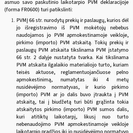
asmuo savo paskutinio laikotarpio PVM deklaracijoje
(forma FR0600) turi patikslinti:
PVMĮ 66 str. nurodytų prekių ir paslaugų, kurios dėl
jo išregistravimo iš PVM mokėtojų nebebus
naudojamos jo PVM apmokestinamoje veikloje,
pirkimo (importo) PVM atskaitą. Tokių prekių ir
paslaugų PVM atskaita tikslinama PVM įstatymo
66 str. 2 dalyje nustatyta tvarka. Kai tikslinama
PVM atskaita ilgalaikio materialiojo turto, kuriam
teisės aktuose, reglamentuojančiuose pelno
apmokestinimą, numatytas iki 4 metų
nusidėvėjimo normatyvas, ir kurio pirkimo
(importo) PVM ar jo dalis buvo įtraukta į PVM
atskaitą, tai į biudžetą turi būti grąžinta tokia
atskaitytos pirkimo (importo) PVM sumos dalis,
kuri atitiktų laikotarpį, likusį nuo turto
nebenaudojimo PVM apmokestinamoje veikloje
laikotarpio pradžios iki jo nusidėvėjimo normatyvo