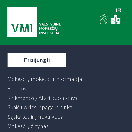
Prisijungti
Mokesčių mokėtojų informacija
Formos
Rinkmenos / Atviri duomenys
Skaičiuoklės ir pagalbininkai
Sąskaitos ir įmokų kodai
Mokesčių žinynas