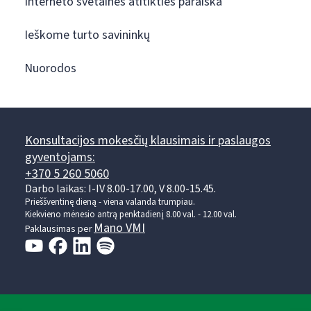
Interneto svetainės atitikties paraiška
Ieškome turto savininkų
Nuorodos
Konsultacijos mokesčių klausimais ir paslaugos
gyventojams:
+370 5 260 5060
Darbo laikas: I-IV 8.00-17.00, V 8.00-15.45.
Prieššventinę dieną - viena valanda trumpiau.
Kiekvieno mėnesio antrą penktadienį 8.00 val. - 12.00 val.
Mano VMI
Paklausimas per