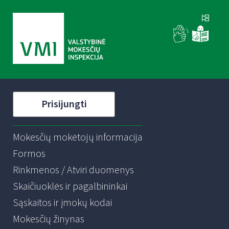
Prisijungti
Mokesčių mokėtojų informacija
Formos
Rinkmenos / Atviri duomenys
Skaičiuoklės ir pagalbininkai
Sąskaitos ir įmokų kodai
Mokesčių žinynas