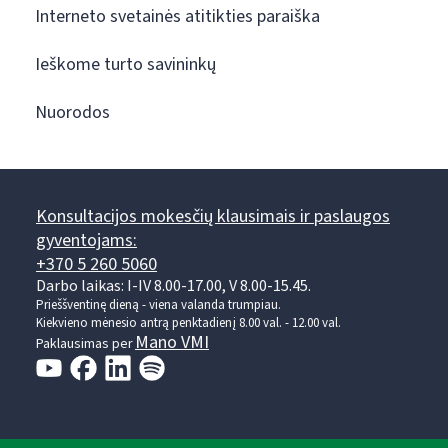
Interneto svetainės atitikties paraiška
Ieškome turto savininkų
Nuorodos
Konsultacijos mokesčių klausimais ir paslaugos
gyventojams:
+370 5 260 5060
Darbo laikas: I-IV 8.00-17.00, V 8.00-15.45.
Prieššventinę dieną - viena valanda trumpiau.
Kiekvieno mėnesio antrą penktadienį 8.00 val. - 12.00 val.
Mano VMI
Paklausimas per