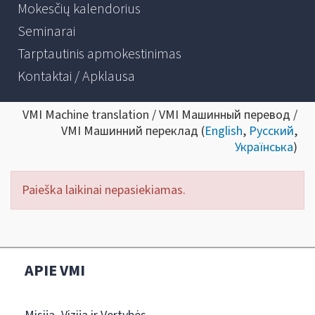
Mokesčių kalendorius
Seminarai
Tarptautinis apmokestinimas
Kontaktai / Apklausa
VMI Machine translation / VMI Машинный перевод /
VMI Машинний переклад (
English
,
Русский
,
Українська
)
Paieška laikinai nepasiekiamas.
APIE VMI