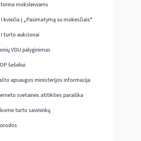
ktorina moksleiviams
I kviečia į „Pasimatymą su mokesčiais“
I turto aukcionai
onių VDU palyginimas
OP šešėliui
ašto apsaugos ministerijos informacija
terneto svetainės atitikties paraiška
škome turto savininkų
orodos