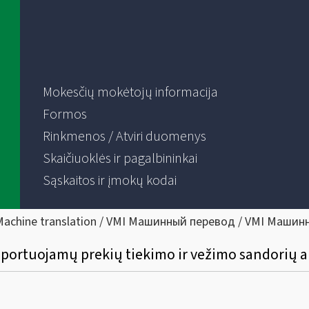
Mokesčių mokėtojų informacija
Formos
Rinkmenos / Atviri duomenys
Skaičiuoklės ir pagalbininkai
Sąskaitos ir įmokų kodai
Machine translation / VMI Машинный перевод / VMI Машин
eksportuojamų prekių tiekimo ir vežimo sandori