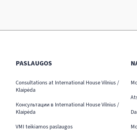
PASLAUGOS
N
Consultations at International House Vilnius /
Mo
Klaipėda
At
Консультации в International House Vilnius /
Klaipėda
Da
VMI teikiamos paslaugos
Mo