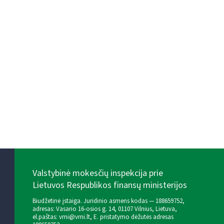
Valstybinė mokesčių inspekcija prie
Lietuvos Respublikos finansų ministerijos
Biudžetinė įstaiga. Juridinio asmens kodas — 188659752,
adresas: Vasario 16-osios g. 14, 01107 Vilnius, Lietuva,
el.paštas:
vmi@vmi.lt
, E. pristatymo dėžutės adresas