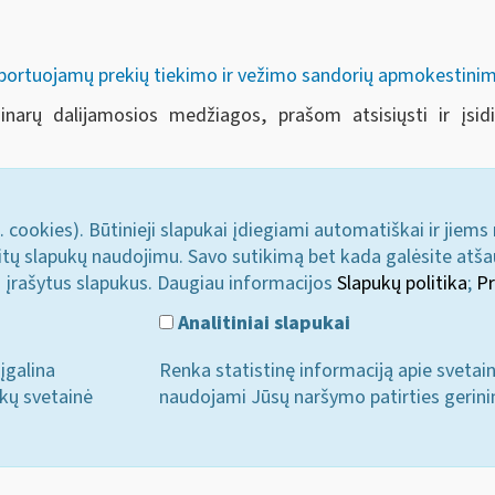
ksportuojamų prekių tiekimo ir vežimo sandorių apmokestin
minarų dalijamosios medžiagos, prašom atsisiųsti ir įs
. cookies). Būtinieji slapukai įdiegiami automatiškai ir jiems
u kitų slapukų naudojimu. Savo sutikimą bet kada galėsite atš
i įrašytus slapukus. Daugiau informacijos
Slapukų politika
;
Pr
Analitiniai slapukai
įgalina
Renka statistinę informaciją apie svetai
ukų svetainė
naudojami Jūsų naršymo patirties gerini