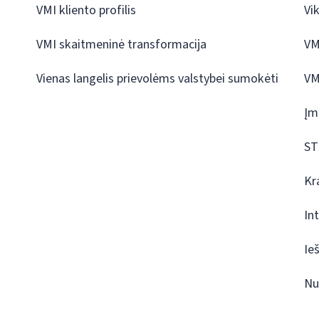
VMI kliento profilis
Vi
VMI skaitmeninė transformacija
VM
Vienas langelis prievolėms valstybei sumokėti
VM
Įm
ST
Kr
In
Ie
Nu