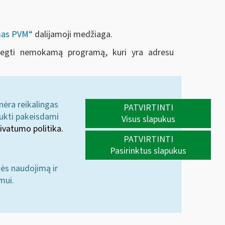
imas PVM“
dalijamoji medžiaga.
idiegti nemokamą programą, kuri yra adresu
 nėra reikalingas
PATVIRTINTI
aukti pakeisdami
Visus slapukus
ivatumo politika.
PATVIRTINTI
Pasirinktus slapukus
nės naudojimą ir
mui.