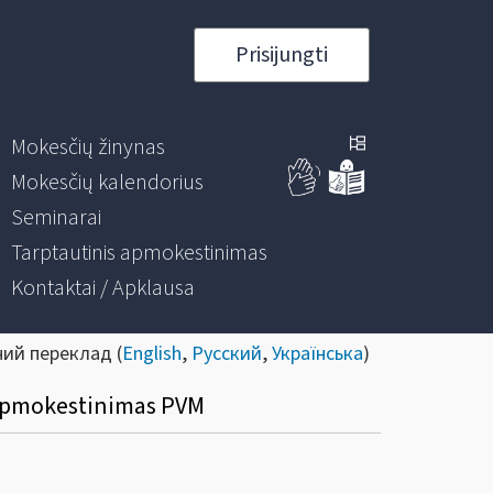
Prisijungti
Mokesčių žinynas
Mokesčių kalendorius
Seminarai
Tarptautinis apmokestinimas
Kontaktai / Apklausa
ний переклад (
English
,
Русский
,
Українська
)
ų apmokestinimas PVM