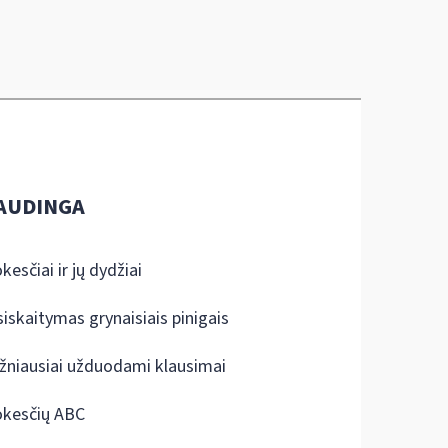
AUDINGA
kesčiai ir jų dydžiai
siskaitymas grynaisiais pinigais
žniausiai užduodami klausimai
kesčių ABC