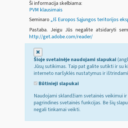
Ši informacija skelbiama:
PVM klausimais
Seminaro
„Iš Europos Sąjungos teritorijos e
Pastaba. Jeigu Jūs negalite atsidaryti se
http://get.adobe.com/reader/
Uždaryti
Šioje svetainėje naudojami slapukai
(angl
Jūsų sutikimas. Taip pat galite sutikti ir s
interneto naršyklės nustatymus ir ištrindam
Būtinieji slapukai
Naudojami sklandžiam svetainės veikimui ir 
pagrindines svetainės funkcijas. Be šių slap
negali tinkamai veikti.