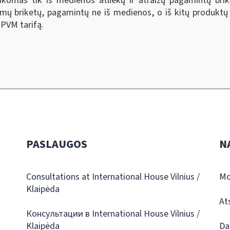
ikomas tik iš medienos atliekų ir atraižų pagamintų brik
mų briketų, pagamintų ne iš medienos, o iš kitų produktų (
 PVM tarifą.
PASLAUGOS
N
Consultations at International House Vilnius /
Mo
Klaipėda
At
Консультации в International House Vilnius /
Klaipėda
Da