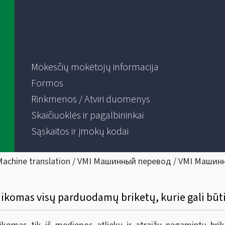
Mokesčių mokėtojų informacija
Formos
Rinkmenos / Atviri duomenys
Skaičiuoklės ir pagalbininkai
Sąskaitos ir įmokų kodai
Machine translation / VMI Машинный перевод / VMI Машин
s taikomas visų parduodamų briketų, kurie gali b