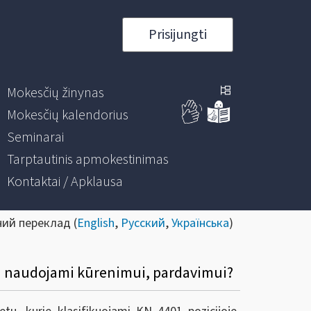
Prisijungti
Mokesčių žinynas
Mokesčių kalendorius
Seminarai
Tarptautinis apmokestinimas
Kontaktai / Apklausa
ний переклад (
English
,
Русский
,
Українська
)
ūti naudojami kūrenimui, pardavimui?