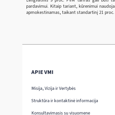
Lengvatinis 9 proc. PVM tarifas gali būti ta
pardavimui. Kitaip tariant, kūrenimui naudoja
apmokestinamas, taikant standartinį 21 proc.
APIE VMI
Misija, Vizija ir Vertybės
Struktūra ir kontaktinė informacija
Konsultavimasis su visuomene