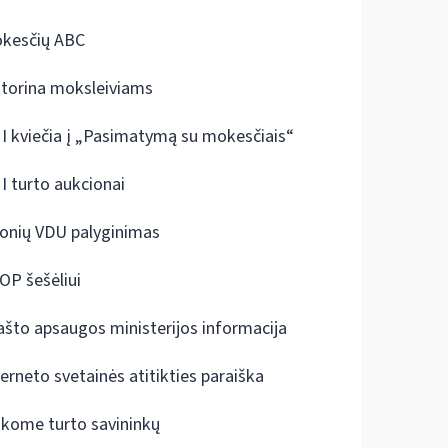
kesčių ABC
ktorina moksleiviams
I kviečia į „Pasimatymą su mokesčiais“
I turto aukcionai
onių VDU palyginimas
OP šešėliui
ašto apsaugos ministerijos informacija
terneto svetainės atitikties paraiška
škome turto savininkų