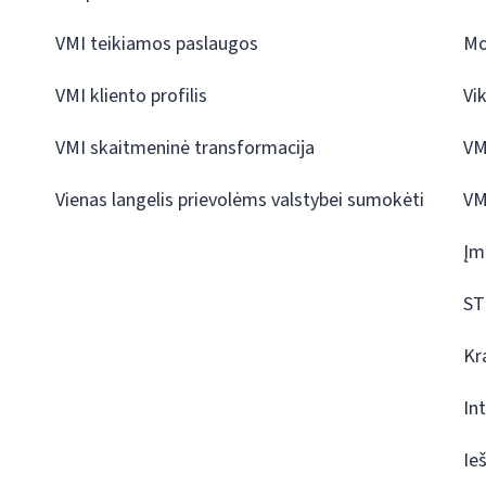
VMI teikiamos paslaugos
Mo
VMI kliento profilis
Vi
VMI skaitmeninė transformacija
VM
Vienas langelis prievolėms valstybei sumokėti
VM
Įm
ST
Kr
In
Ie