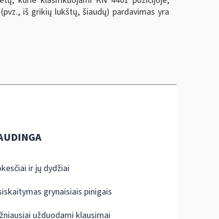
etų, kurie klasifikuojami KN 4401 pozicijoje,
pvz., iš grikių lukštų, šiaudų) pardavimas yra
AUDINGA
kesčiai ir jų dydžiai
siskaitymas grynaisiais pinigais
žniausiai užduodami klausimai