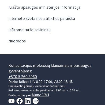
Krašto apsaugos ministerijos informacija
Interneto svetainės atitikties paraiška
Ieškome turto savininkų
Nuorodos
Konsultacijos mokesčių klausimais ir paslaugos
gyventojams:
+370 5 260 5060
Darbo laikas: I-IV 8.00-17.00, V 8.00-15.45.
Prieššventinę dieną - viena valanda trumpiau.
Kiekvieno mėnesio antrą penktadienį 8.00 val. - 12.00 val.
Mano VMI
Paklausimas per