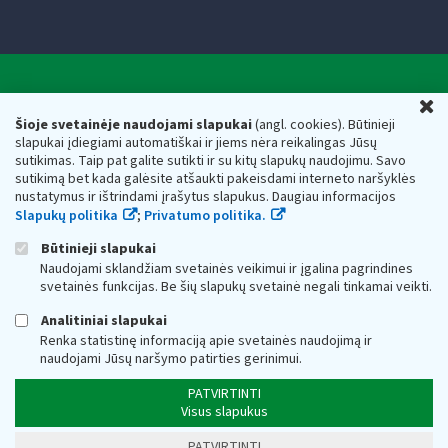
Valstybinė mokesčių inspekcija prie Lietuvos
U
Respublikos finansų ministerijos
Šioje svetainėje naudojami slapukai
(angl. cookies). Būtinieji
slapukai įdiegiami automatiškai ir jiems nėra reikalingas Jūsų
Biudžetinė įstaiga. Juridinio asmens kodas — 188659752,
sutikimas. Taip pat galite sutikti ir su kitų slapukų naudojimu. Savo
adresas: Vasario 16-osios g. 14, 01107 Vilnius, Lietuva, el.paštas:
sutikimą bet kada galėsite atšaukti pakeisdami interneto naršyklės
vmi@vmi.lt
, E. pristatymo dėžutės adresas 188659752
nustatymus ir ištrindami įrašytus slapukus. Daugiau informacijos
Duomenys apie Valstybinę mokesčių inspekciją prie Lietuvos
Slapukų politika
;
Privatumo politika.
Respublikos finansų ministerijos kaupiami ir saugomi Juridinių
asmenų registre
Būtinieji slapukai
Naudojami sklandžiam svetainės veikimui ir įgalina pagrindines
svetainės funkcijas. Be šių slapukų svetainė negali tinkamai veikti.
Analitiniai slapukai
Renka statistinę informaciją apie svetainės naudojimą ir
naudojami Jūsų naršymo patirties gerinimui.
PATVIRTINTI
Visus slapukus
PATVIRTINTI