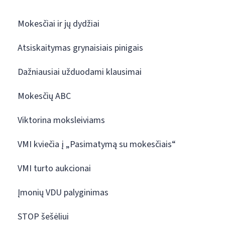
Mokesčiai ir jų dydžiai
Atsiskaitymas grynaisiais pinigais
Dažniausiai užduodami klausimai
Mokesčių ABC
Viktorina moksleiviams
VMI kviečia į „Pasimatymą su mokesčiais“
VMI turto aukcionai
Įmonių VDU palyginimas
STOP šešėliui