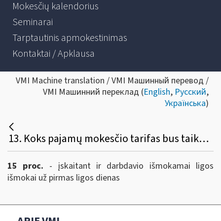
Mokesčių kalendorius
Seminarai
Tarptautinis apmokestinimas
Kontaktai / Apklausa
VMI Machine translation / VMI Машинный перевод /
VMI Машинний переклад (
English
,
Русский
,
Українська
)
13. Koks pajamų mokesčio tarifas bus taikomas ligos, motinystės, tėvystės, vaiko priežiūros ir ilgalaikio darbo išmokoms?
15 proc.
- įskaitant ir darbdavio išmokamai ligos
išmokai už pirmas ligos dienas