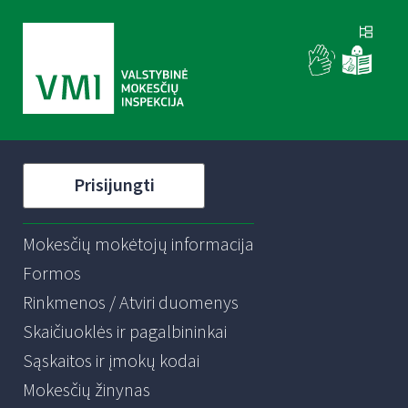
Prisijungti
Mokesčių mokėtojų informacija
Formos
Rinkmenos / Atviri duomenys
Skaičiuoklės ir pagalbininkai
Sąskaitos ir įmokų kodai
Mokesčių žinynas