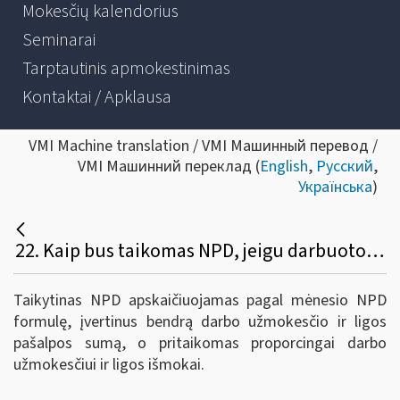
Mokesčių kalendorius
Seminarai
Tarptautinis apmokestinimas
Kontaktai / Apklausa
VMI Machine translation / VMI Машинный перевод /
VMI Машинний переклад (
English
,
Русский
,
Українська
)
22. Kaip bus taikomas NPD, jeigu darbuotojui tą patį mėnesį bus išmokėtas darbo užmokestis ir ligos išmoka?
Taikytinas NPD apskaičiuojamas pagal mėnesio NPD
formulę, įvertinus bendrą darbo užmokesčio ir ligos
pašalpos sumą, o pritaikomas proporcingai darbo
užmokesčiui ir ligos išmokai.