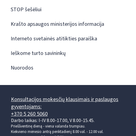
STOP šešėliui
Krašto apsaugos ministerijos informacija
Interneto svetainės atitikties paraiška
Ieškome turto savininkų
Nuorodos
Konsultacijos mokesčių klausimais ir paslaugos
gyventojams:
+370 5 260 5060
Darbo laikas: I-IV 8.00-17.00, V 8.00-15.45.
Prieššventinę dieną - viena valanda trumpiau.
Kiekvieno mėnesio antrą penktadienį 8.00 val. - 12.00 val.