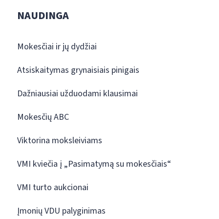
NAUDINGA
Mokesčiai ir jų dydžiai
Atsiskaitymas grynaisiais pinigais
Dažniausiai užduodami klausimai
Mokesčių ABC
Viktorina moksleiviams
VMI kviečia į „Pasimatymą su mokesčiais“
VMI turto aukcionai
Įmonių VDU palyginimas