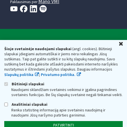
Mano VMI
Paklausimas per
Valstybinė mokesčių inspekcija prie Lietuvos
U
Respublikos finansų ministerijos
Šioje svetainėje naudojami slapukai
(angl. cookies). Būtinieji
slapukai įdiegiami automatiškai ir jiems nėra reikalingas Jūsų
Biudžetinė įstaiga. Juridinio asmens kodas — 188659752,
sutikimas. Taip pat galite sutikti ir su kitų slapukų naudojimu. Savo
adresas: Vasario 16-osios g. 14, 01107 Vilnius, Lietuva, el.paštas:
sutikimą bet kada galėsite atšaukti pakeisdami interneto naršyklės
vmi@vmi.lt
, E. pristatymo dėžutės adresas 188659752
nustatymus ir ištrindami įrašytus slapukus. Daugiau informacijos
Duomenys apie Valstybinę mokesčių inspekciją prie Lietuvos
Slapukų politika
;
Privatumo politika.
Respublikos finansų ministerijos kaupiami ir saugomi Juridinių
asmenų registre
Būtinieji slapukai
Naudojami sklandžiam svetainės veikimui ir įgalina pagrindines
svetainės funkcijas. Be šių slapukų svetainė negali tinkamai veikti.
Analitiniai slapukai
Renka statistinę informaciją apie svetainės naudojimą ir
naudojami Jūsų naršymo patirties gerinimui.
PATVIRTINTI