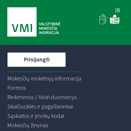
Prisijungti
Mokesčių mokėtojų informacija
Formos
Rinkmenos / Atviri duomenys
Skaičiuoklės ir pagalbininkai
Sąskaitos ir įmokų kodai
Mokesčių žinynas