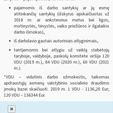
pajamomis iš darbo santykių ar jų esmę
atitinkančių santykių (išskyrus apskaičiuotas už
2018 m. ar ankstesnius metus bei ligos,
motinystės, tėvystės, vaiko priežiūros ir ilgalaikio
darbo išmokas),
iš darbdavio gautais autoriniais atlyginimais,
tantjemomis bei atlygiu už veiklą stebėtojų
taryboje, valdyboje, paskolų komitete viršija 120
VDU (2019 m.), 84 VDU (2020 m.), 60 VDU (2021
m.).
*VDU – vidutinis darbo užmokestis, taikomas
apdraustųjų asmenų valstybinio socialinio draudimo
įmokų bazei skaičiuoti. 2019 m. 1 VDU - 1136,20 Eur;
120 VDU – 136344 Eur.
Uždaryti