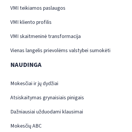
VMI teikiamos paslaugos
VMI kliento profilis
VMI skaitmeninė transformacija
Vienas langelis prievolėms valstybei sumokėti
NAUDINGA
Mokesčiai ir jų dydžiai
Atsiskaitymas grynaisiais pinigais
Dažniausiai užduodami klausimai
Mokesčių ABC