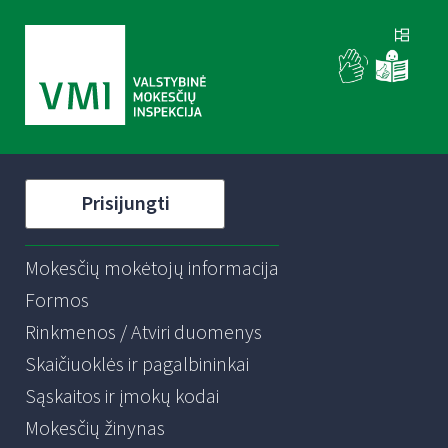
Prisijungti
Mokesčių mokėtojų informacija
Formos
Rinkmenos / Atviri duomenys
Skaičiuoklės ir pagalbininkai
Sąskaitos ir įmokų kodai
Mokesčių žinynas