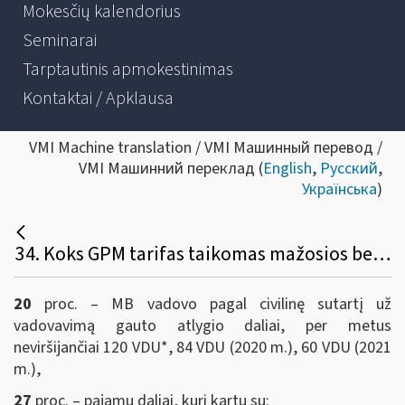
Mokesčių kalendorius
Seminarai
Tarptautinis apmokestinimas
Kontaktai / Apklausa
VMI Machine translation / VMI Машинный перевод /
VMI Машинний переклад (
English
,
Русский
,
Українська
)
34. Koks GPM tarifas taikomas mažosios bendrijos (MB) vadovo (ne MB nario) už vadovavimą išmokamam atlygiui?
20
proc. – MB vadovo pagal civilinę sutartį už
vadovavimą gauto atlygio daliai, per metus
neviršijančiai 120 VDU*, 84 VDU (2020 m.), 60 VDU (2021
m.),
27
proc. – pajamų daliai, kuri kartu su: