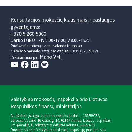
Konsultacijos mokesčių klausimais ir paslaugos
gyventojams:
+370 5 260 5060
Darbo laikas: I-IV 8.00-17.00, V 8.00-15.45.
Prieššventinę dieną - viena valanda trumpiau.
Kiekvieno mėnesio antrą penktadienį 8.00 val. - 12.00 val.
Mano VMI
Paklausimas per
Valstybinė mokesčių inspekcija prie Lietuvos
Respublikos finansų ministerijos
Biudžetinė įstaiga. Juridinio asmens kodas — 188659752,
adresas: Vasario 16-osios g. 14, 01107 Vilnius, Lietuva, el.paštas:
vmi@vmi.lt
, E. pristatymo dėžutės adresas 188659752
Duomenys apie Valstybinę mokesčių inspekciją prie Lietuvos