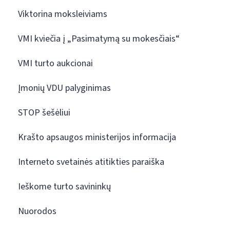
Viktorina moksleiviams
VMI kviečia į „Pasimatymą su mokesčiais“
VMI turto aukcionai
Įmonių VDU palyginimas
STOP šešėliui
Krašto apsaugos ministerijos informacija
Interneto svetainės atitikties paraiška
Ieškome turto savininkų
Nuorodos