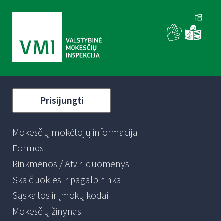
Prisijungti
Mokesčių mokėtojų informacija
Formos
Rinkmenos / Atviri duomenys
Skaičiuoklės ir pagalbininkai
Sąskaitos ir įmokų kodai
Mokesčių žinynas