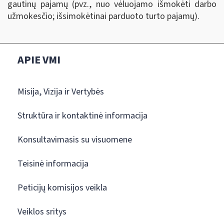
gautinų pajamų (pvz., nuo vėluojamo išmokėti darbo
užmokesčio; išsimokėtinai parduoto turto pajamų).
APIE VMI
Misija, Vizija ir Vertybės
Struktūra ir kontaktinė informacija
Konsultavimasis su visuomene
Teisinė informacija
Peticijų komisijos veikla
Veiklos sritys