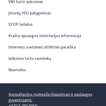
VMI turto aukcionai
Įmonių VDU palyginimas
STOP šešėliui
Krašto apsaugos ministerijos informacija
Interneto svetainės atitikties paraiška
Ieškome turto savininkų
Nuorodos
Konsultacijos mokesčių klausimais ir paslaugos
gyventojams:
+370 5 260 5060