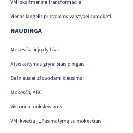
VMI skaitmeninė transformacija
Vienas langelis prievolėms valstybei sumokėti
NAUDINGA
Mokesčiai ir jų dydžiai
Atsiskaitymas grynaisiais pinigais
Dažniausiai užduodami klausimai
Mokesčių ABC
Viktorina moksleiviams
VMI kviečia į „Pasimatymą su mokesčiais“