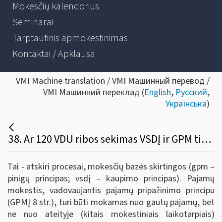
Mokesčių kalendorius
Seminarai
Tarptautinis apmokestinimas
Kontaktai / Apklausa
VMI Machine translation / VMI Машинный перевод /
VMI Машинний переклад (
English
,
Русский
,
Українська
)
38. Ar 120 VDU ribos sekimas VSDĮ ir GPM tikslu yra du atskiri procesai, nes skiriasi mokesčių bazės?
Tai - atskiri procesai, mokesčių bazės skirtingos (gpm –
pinigų principas; vsdį – kaupimo principas). Pajamų
mokestis, vadovaujantis pajamų pripažinimo principu
(GPMĮ 8 str.), turi būti mokamas nuo gautų pajamų, bet
ne nuo ateityje (kitais mokestiniais laikotarpiais)