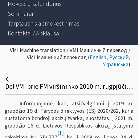
Mokesčių kalendorius
Seminarai
Tarptautinis apmokestinimas
Kontaktai / Apklausa
VMI Machine translation / VMI Машинный перевод /
VMI Машинний переклад (
English
,
Русский
,
Українська
)
Dėl VMI prie FM viršininko 2010 m. rugpjūčio 2 d. įsakymo Nr. VA-88 pakeitimo
Informuojame, kad, atsižvelgdami į 2019 m.
gruodžio 19 d. Tarybos direktyvos (ES) 2020/262, kuria
nustatoma bendroji akcizų tvarka, nuostatas, į 2021 m.
gruodžio 16 d. Lietuvos Respublikos akcizų įstatymo
[1]
pakeitimą Nr. XIV-777
bei į 2009 m. liepos 24 d.