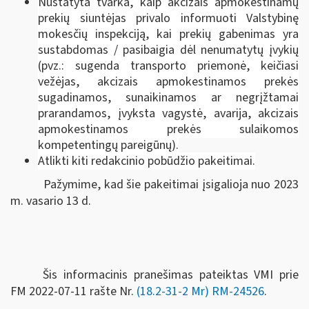
Nustatyta tvarka, kaip akcizais apmokestinamų
prekių siuntėjas privalo informuoti Valstybinę
mokesčių inspekciją, kai prekių gabenimas yra
sustabdomas / pasibaigia dėl nenumatytų įvykių
(pvz.: sugenda transporto priemonė, keičiasi
vežėjas, akcizais apmokestinamos prekės
sugadinamos, sunaikinamos ar negrįžtamai
prarandamos, įvyksta vagystė, avarija, akcizais
apmokestinamos prekės sulaikomos
kompetentingų pareigūnų).
Atlikti kiti redakcinio pobūdžio pakeitimai.
Pažymime, kad šie pakeitimai įsigalioja nuo 2023
m. vasario 13 d.
Šis informacinis pranešimas pateiktas VMI prie
FM
2022-07-11 rašte Nr.
(18.2-31-2 Mr) RM-24526
.