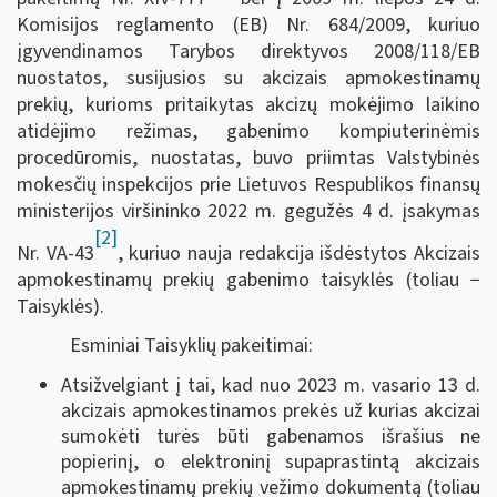
Komisijos reglamento (EB) Nr. 684/2009, kuriuo
įgyvendinamos Tarybos direktyvos 2008/118/EB
nuostatos, susijusios su akcizais apmokestinamų
prekių, kurioms pritaikytas akcizų mokėjimo laikino
atidėjimo režimas, gabenimo kompiuterinėmis
procedūromis, nuostatas, buvo priimtas Valstybinės
mokesčių inspekcijos prie Lietuvos Respublikos finansų
ministerijos viršininko 2022 m. gegužės 4 d. įsakymas
[2]
Nr. VA-43
, kuriuo nauja redakcija išdėstytos Akcizais
apmokestinamų prekių gabenimo taisyklės (toliau −
Taisyklės).
Esminiai Taisyklių pakeitimai:
Atsižvelgiant į tai, kad nuo 2023 m. vasario 13 d.
akcizais apmokestinamos prekės už kurias akcizai
sumokėti turės būti gabenamos išrašius ne
popierinį, o elektroninį supaprastintą akcizais
apmokestinamų prekių vežimo dokumentą (toliau