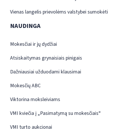
Vienas langelis prievolėms valstybei sumokėti
NAUDINGA
Mokesčiai ir jų dydžiai
Atsiskaitymas grynaisiais pinigais
Dažniausiai užduodami klausimai
Mokesčių ABC
Viktorina moksleiviams
VMI kviečia į „Pasimatymą su mokesčiais“
VMI turto aukcionai