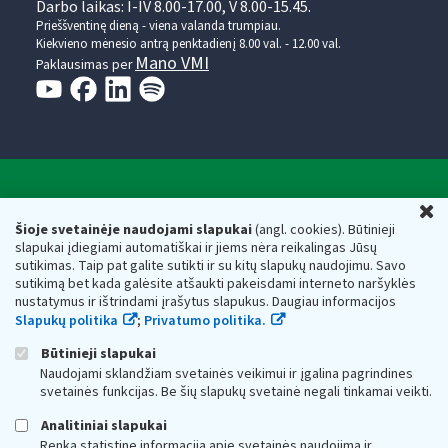
Darbo laikas: I-IV 8.00-17.00, V 8.00-15.45.
Prieššventinę dieną - viena valanda trumpiau.
Kiekvieno mėnesio antrą penktadienį 8.00 val. - 12.00 val.
Mano VMI
Paklausimas per
Valstybinė mokesčių inspekcija prie Lietuvos
U
Respublikos finansų ministerijos
Šioje svetainėje naudojami slapukai
(angl. cookies). Būtinieji
slapukai įdiegiami automatiškai ir jiems nėra reikalingas Jūsų
Biudžetinė įstaiga. Juridinio asmens kodas — 188659752,
sutikimas. Taip pat galite sutikti ir su kitų slapukų naudojimu. Savo
adresas: Vasario 16-osios g. 14, 01107 Vilnius, Lietuva, el.paštas:
sutikimą bet kada galėsite atšaukti pakeisdami interneto naršyklės
vmi@vmi.lt
, E. pristatymo dėžutės adresas 188659752
nustatymus ir ištrindami įrašytus slapukus. Daugiau informacijos
Duomenys apie Valstybinę mokesčių inspekciją prie Lietuvos
Slapukų politika
;
Privatumo politika.
Respublikos finansų ministerijos kaupiami ir saugomi Juridinių
asmenų registre
Būtinieji slapukai
Naudojami sklandžiam svetainės veikimui ir įgalina pagrindines
svetainės funkcijas. Be šių slapukų svetainė negali tinkamai veikti.
Analitiniai slapukai
Renka statistinę informaciją apie svetainės naudojimą ir