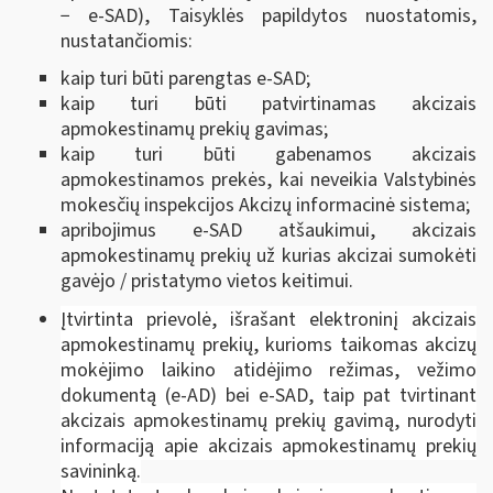
− e-SAD), Taisyklės papildytos nuostatomis,
nustatančiomis:
kaip turi būti parengtas e-SAD;
kaip turi būti patvirtinamas akcizais
apmokestinamų prekių gavimas;
kaip turi būti gabenamos akcizais
apmokestinamos prekės, kai neveikia Valstybinės
mokesčių inspekcijos Akcizų informacinė sistema;
apribojimus e-SAD atšaukimui, akcizais
apmokestinamų prekių už kurias akcizai sumokėti
gavėjo / pristatymo vietos keitimui.
Įtvirtinta prievolė, išrašant elektroninį akcizais
apmokestinamų prekių, kurioms taikomas akcizų
mokėjimo laikino atidėjimo režimas, vežimo
dokumentą (e-AD) bei e-SAD, taip pat tvirtinant
akcizais apmokestinamų prekių gavimą, nurodyti
informaciją apie akcizais apmokestinamų prekių
savininką.