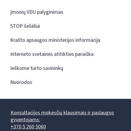
Įmonių VDU palyginimas
STOP šešėliui
Krašto apsaugos ministerijos informacija
Interneto svetainės atitikties paraiška
Ieškome turto savininkų
Nuorodos
Konsultacijos mokesčių klausimais ir paslaugos
gyventojams:
+370 5 260 5060