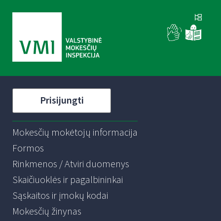
Prisijungti
Mokesčių mokėtojų informacija
Formos
Rinkmenos / Atviri duomenys
Skaičiuoklės ir pagalbininkai
Sąskaitos ir įmokų kodai
Mokesčių žinynas