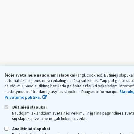
Šioje svetainėje naudojami slapukai
(angl. cookies). Būtinieji slapuka
automatiškai ir jiems nėra reikalingas Jūsų sutikimas. Taip pat galite sutik
naudojimu. Savo sutikimą bet kada galėsite atšaukti pakeisdami interne
nustatymus ir ištrindami įrašytus slapukus. Daugiau informacijos
Slapukų
Privatumo politika.
Būtinieji slapukai
Naudojami sklandžiam svetainės veikimui ir įgalina pagrindines sveta
šių slapukų svetainė negali tinkamai veikti.
Analitiniai slapukai