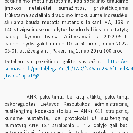
patikrinimo metu nustatoma, kad socialinio draudimo
įmokos neteisėtai sumažintos, priskaičiuojama
trūkstama socialinio draudimo įmokų suma ir draudėjui
skiriama bauda mutatis mutandis taikant MAĮ 139 ir
140 straipsniuose nurodytus baudų dydžius ir nustatytą
baudų skyrimo tvarką. Atitinkamai iki 2022-05-01
baudos dydis gali būti nuo 10 iki 50 proc., o nuo 2022-
05-01, atsižvelgiant į Pakeitimą 1, nuo 20 iki 100 proc.
Detaliau su pakeitimu galite susipažinti:
https://e-
seimas.lrs.lt/portal/legalAct/lt/TAD/f245acc26a6f11ed8
jfwid=1hjca19j8
ANK pakeitimu, be kitų atliktų pakeitimų,
pakoreguotas Lietuvos Respublikos administracinių
nusižengimų kodekso (toliau — ANK) 611 straipsnis,
kuriame nustatyta, jog protokolai už nusižengimą
numatytą ANK 187 straipsnio 1 ir 2 dalyje gali būti
automatiškai formuojami ir tokie protokolai nėra