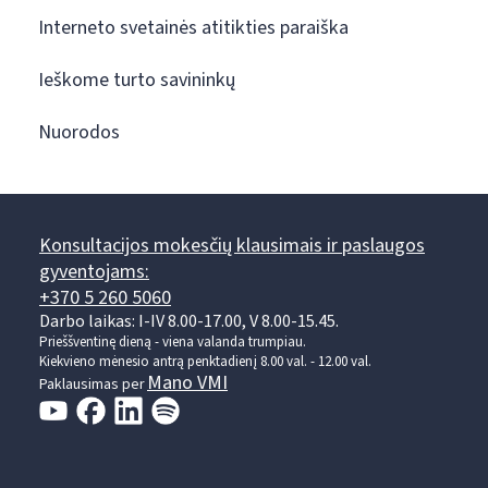
Interneto svetainės atitikties paraiška
Ieškome turto savininkų
Nuorodos
Konsultacijos mokesčių klausimais ir paslaugos
gyventojams:
+370 5 260 5060
Darbo laikas: I-IV 8.00-17.00, V 8.00-15.45.
Prieššventinę dieną - viena valanda trumpiau.
Kiekvieno mėnesio antrą penktadienį 8.00 val. - 12.00 val.
Mano VMI
Paklausimas per