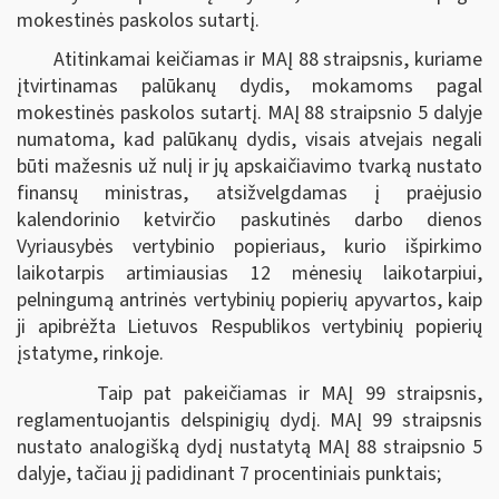
mokestinės paskolos sutartį.
Atitinkamai keičiamas ir MAĮ 88 straipsnis, kuriame
įtvirtinamas palūkanų dydis, mokamoms pagal
mokestinės paskolos sutartį. MAĮ 88 straipsnio 5 dalyje
numatoma, kad palūkanų dydis, visais atvejais negali
būti mažesnis už nulį ir jų apskaičiavimo tvarką nustato
finansų ministras, atsižvelgdamas į praėjusio
kalendorinio ketvirčio paskutinės darbo dienos
Vyriausybės vertybinio popieriaus, kurio išpirkimo
laikotarpis artimiausias 12 mėnesių laikotarpiui,
pelningumą antrinės vertybinių popierių apyvartos, kaip
ji apibrėžta Lietuvos Respublikos vertybinių popierių
įstatyme, rinkoje.
Taip pat pakeičiamas ir MAĮ 99 straipsnis,
reglamentuojantis delspinigių dydį. MAĮ 99 straipsnis
nustato analogišką dydį nustatytą MAĮ 88 straipsnio 5
dalyje, tačiau jį padidinant 7 procentiniais punktais;