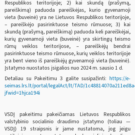
Respublikos teritorijoje; 2) kai skundą (prašymą,
pareiškimą) paduoda pareiškėjas, kurio gyvenamoji
vieta (buveinė) yra ne Lietuvos Respublikos teritorijoje,
– pareiškėjo pasirinktuose teismo rūmuose; 3) kai
skundą (prašymą, pareiškimą) paduoda keli pareiškėjai,
kurių gyvenamoji vieta (buveinė) yra skirtingų teismo
rūmų veiklos teritorijose, – pareiškėjų bendrai
pasirinktuose teismo rūmuose, kurių veiklos teritorijoje
yra bent vieno iš pareiškėjų gyvenamoji vieta (buveinė).
Įstatymo nuostatos įsigalios nuo 2024 m. sausio 1 d.
Detaliau su Pakeitimu 3 galite susipažinti:
https://e-
seimas.lrs.lt/portal/legalAct/lt/TAD/1c48814070a211ed8
jfwid=1hjca194i
VSDĮ pakeitimu pakeičiamas Lietuvos Respublikos
valstybinio socialinio draudimo įstatymo (toliau —
VSDĮ) 19 straipsnis ir jame nustatoma, jog jeigu