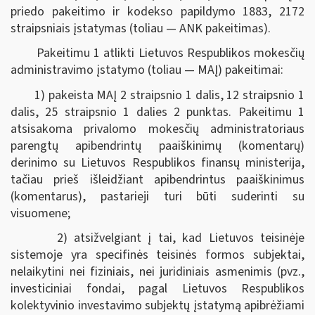
priedo pakeitimo ir kodekso papildymo 1883, 2172
straipsniais įstatymas (toliau — ANK pakeitimas).
Pakeitimu 1 atlikti Lietuvos Respublikos mokesčių
administravimo įstatymo (toliau — MAĮ) pakeitimai:
1) pakeista MAĮ 2 straipsnio 1 dalis, 12 straipsnio 1
dalis, 25 straipsnio 1 dalies 2 punktas. Pakeitimu 1
atsisakoma privalomo mokesčių administratoriaus
parengtų apibendrintų paaiškinimų (komentarų)
derinimo su Lietuvos Respublikos finansų ministerija,
tačiau prieš išleidžiant apibendrintus paaiškinimus
(komentarus), pastarieji turi būti suderinti su
visuomene;
2) atsižvelgiant į tai, kad Lietuvos teisinėje
sistemoje yra specifinės teisinės formos subjektai,
nelaikytini nei fiziniais, nei juridiniais asmenimis (pvz.,
investiciniai fondai, pagal Lietuvos Respublikos
kolektyvinio investavimo subjektų įstatymą apibrėžiami