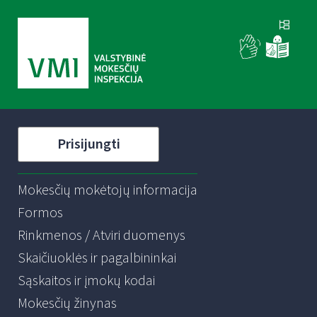
Prisijungti
Mokesčių mokėtojų informacija
Formos
Rinkmenos / Atviri duomenys
Skaičiuoklės ir pagalbininkai
Sąskaitos ir įmokų kodai
Mokesčių žinynas