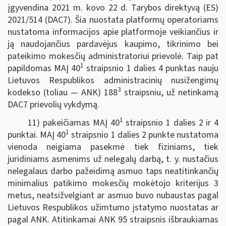
įgyvendina 2021 m. kovo 22 d. Tarybos direktyvą (ES)
2021/514 (DAC7). Šia nuostata platformų operatoriams
nustatoma informacijos apie platformoje veikiančius ir
ją naudojančius pardavėjus kaupimo, tikrinimo bei
pateikimo mokesčių administratoriui prievolė. Taip pat
1
papildomas MAĮ 40
straipsnio 1 dalies 4 punktas nauju
Lietuvos Respublikos administracinių nusižengimų
3
kodekso (toliau — ANK) 188
straipsniu, už netinkamą
DAC7 prievolių vykdymą.
1
11) pakeičiamas MAĮ 40
straipsnio 1 dalies 2 ir 4
1
punktai. MAĮ 40
straipsnio 1 dalies 2 punkte nustatoma
vienoda neigiama pasekmė tiek fiziniams, tiek
juridiniams asmenims už nelegalų darbą, t. y. nustačius
nelegalaus darbo pažeidimą asmuo taps neatitinkančių
minimalius patikimo mokesčių mokėtojo kriterijus 3
metus, neatsižvelgiant ar asmuo buvo nubaustas pagal
Lietuvos Respublikos užimtumo įstatymo nuostatas ar
pagal ANK. Atitinkamai ANK 95 straipsnis išbraukiamas