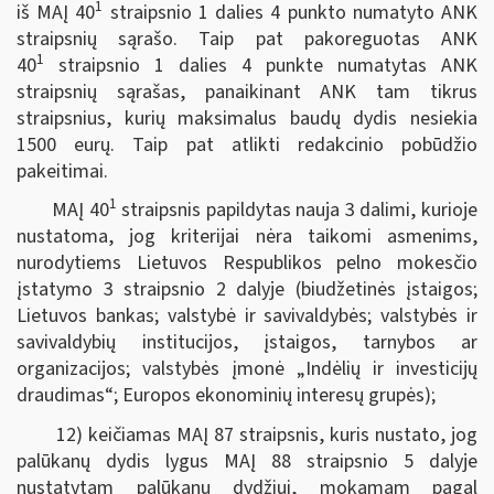
1
iš MAĮ 40
straipsnio 1 dalies 4 punkto numatyto ANK
straipsnių sąrašo. Taip pat pakoreguotas ANK
1
40
straipsnio 1 dalies 4 punkte numatytas ANK
straipsnių sąrašas, panaikinant ANK tam tikrus
straipsnius, kurių maksimalus baudų dydis nesiekia
1500 eurų. Taip pat atlikti redakcinio pobūdžio
pakeitimai.
1
MAĮ 40
straipsnis papildytas nauja 3 dalimi, kurioje
nustatoma, jog kriterijai nėra taikomi asmenims,
nurodytiems Lietuvos Respublikos pelno mokesčio
įstatymo 3 straipsnio 2 dalyje (biudžetinės įstaigos;
Lietuvos bankas; valstybė ir savivaldybės; valstybės ir
savivaldybių institucijos, įstaigos, tarnybos ar
organizacijos; valstybės įmonė „Indėlių ir investicijų
draudimas“; Europos ekonominių interesų grupės);
12) keičiamas MAĮ 87 straipsnis, kuris nustato, jog
palūkanų dydis lygus MAĮ 88 straipsnio 5 dalyje
nustatytam palūkanų dydžiui, mokamam pagal