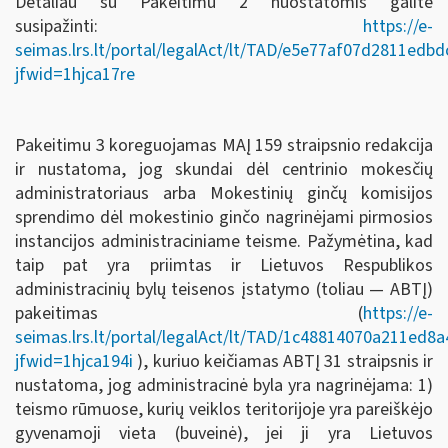
Detaliau su Pakeitimu 2 nuostatomis galite
susipažinti:
https://e-
seimas.lrs.lt/portal/legalAct/lt/TAD/e5e77af07d2811ed
jfwid=1hjca17re
Pakeitimu 3 koreguojamas MAĮ 159 straipsnio redakcija
ir nustatoma, jog skundai dėl centrinio mokesčių
administratoriaus arba Mokestinių ginčų komisijos
sprendimo dėl mokestinio ginčo nagrinėjami pirmosios
instancijos administraciniame teisme. Pažymėtina, kad
taip pat yra priimtas ir Lietuvos Respublikos
administracinių bylų teisenos įstatymo (toliau — ABTĮ)
pakeitimas (
https://e-
seimas.lrs.lt/portal/legalAct/lt/TAD/1c48814070a211ed8
jfwid=1hjca194i
), kuriuo keičiamas ABTĮ 31 straipsnis ir
nustatoma, jog administracinė byla yra nagrinėjama: 1)
teismo rūmuose, kurių veiklos teritorijoje yra pareiškėjo
gyvenamoji vieta (buveinė), jei ji yra Lietuvos