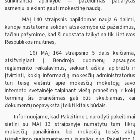
sunkinančia aplinkybe — pažeidimas padarytas
asmeniui siekiant gauti mokestinę naudą.
MAĮ 140 straipsnis papildomas nauja 6 dalimi,
kurioje nustatoma solidari atsakomybė už pažeidimus,
tačiau pažymime, kad ši nuostata taikytina tik Lietuvos
Respublikos muitinės;
16) MAĮ 164 straipsnio 5 dalis keičiama,
atsižvelgiant į Bendrojo duomenų apsaugos
reglamento reikalavimus, siekiant aiškiai apibrėžti ir
įtvirtinti, kokią informaciją mokesčių administratorius
turi teisę viešinti apie mokesčių mokėtoją savo
interneto svetainėje talpinant viešą pranešimą ir kokį
terminą šis pranešimas gali būti skelbiamas, kai
dokumentų nepavyksta įteikti kitais būdais.
Informuojame, kad Pakeitime 1 nurodyti pakeitimai
sietini su MAĮ 13 straipsnyje numatytų tam tikrų
mokesčių panaikinimu bei mokesčių teisės aktų
įsigaliojimo reglamentavimu įsigalios nuo Pakeitimo 1