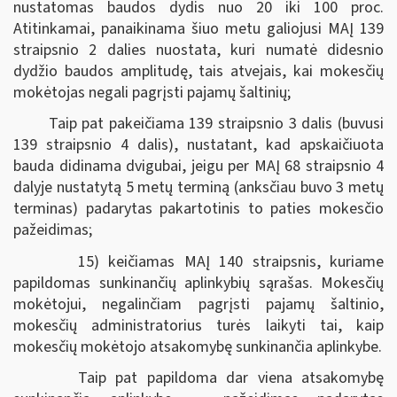
nustatomas baudos dydis nuo 20 iki 100 proc.
Atitinkamai, panaikinama šiuo metu galiojusi MAĮ 139
straipsnio 2 dalies nuostata, kuri numatė didesnio
dydžio baudos amplitudę, tais atvejais, kai mokesčių
mokėtojas negali pagrįsti pajamų šaltinių;
Taip pat pakeičiama 139 straipsnio 3 dalis (buvusi
139 straipsnio 4 dalis), nustatant, kad apskaičiuota
bauda didinama dvigubai, jeigu per MAĮ 68 straipsnio 4
dalyje nustatytą 5 metų terminą (anksčiau buvo 3 metų
terminas) padarytas pakartotinis to paties mokesčio
pažeidimas;
15) keičiamas MAĮ 140 straipsnis, kuriame
papildomas sunkinančių aplinkybių sąrašas. Mokesčių
mokėtojui, negalinčiam pagrįsti pajamų šaltinio,
mokesčių administratorius turės laikyti tai, kaip
mokesčių mokėtojo atsakomybę sunkinančia aplinkybe.
Taip pat papildoma dar viena atsakomybę