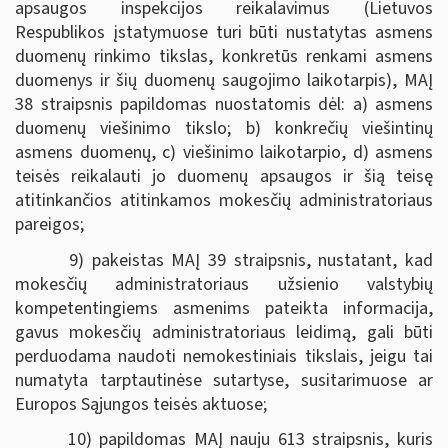
apsaugos inspekcijos reikalavimus (Lietuvos
Respublikos įstatymuose turi būti nustatytas asmens
duomenų rinkimo tikslas, konkretūs renkami asmens
duomenys ir šių duomenų saugojimo laikotarpis), MAĮ
38 straipsnis papildomas nuostatomis dėl: a) asmens
duomenų viešinimo tikslo; b) konkrečių viešintinų
asmens duomenų, c) viešinimo laikotarpio, d) asmens
teisės reikalauti jo duomenų apsaugos ir šią teisę
atitinkančios atitinkamos mokesčių administratoriaus
pareigos;
9) pakeistas MAĮ 39 straipsnis, nustatant, kad
mokesčių administratoriaus užsienio valstybių
kompetentingiems asmenims pateikta informacija,
gavus mokesčių administratoriaus leidimą, gali būti
perduodama naudoti nemokestiniais tikslais, jeigu tai
numatyta tarptautinėse sutartyse, susitarimuose ar
Europos Sąjungos teisės aktuose;
10) papildomas MAĮ nauju 613 straipsnis, kuris