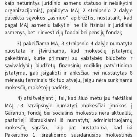
kaip neturintys juridinio asmens statuso ir nelaikytini
organizacijomis), papildyta MAĮ 2 straipsnio 2 dalyje
pateikta sąvokos „asmuo“ apibrėžtis, nustatant, kad
pagal MAĮ asmeniu laikytini ne tik fiziniai ir juridiniai
asmenys, bet ir investicijų fondai bei pensijų fondai;
3) pakeičiama MAĮ 3 straipsnio 4 dalyje numatyta
nuostata ir įtvirtinama, kad mokesčių įstatymų
pakeitimai, kurie priimami su valstybės biudžeto ir
savivaldybių biudžetų finansinių rodiklių patvirtinimo
įstatymu, gali įsigalioti ir anksčiau nei nustatytas 6
mėnesių terminais tik tuo atveju, jeigu nėra sunkinama
mokesčių mokėtojų padėtis;
4) atsižvelgiant į tai, kad šiuo metu jau faktiškai
MAĮ 13 straipsnyje numatyti mokesčiai įmokos į
Garantinį fondą bei socialinis mokestis nėra aktualūs,
pastarieji išbraukiami iš numatytų administruojamų
mokesčių sąrašo. Taip pat nustatoma, kad iki
Pakeitimo 1 įsigaliojimo susidariusios mokestinės