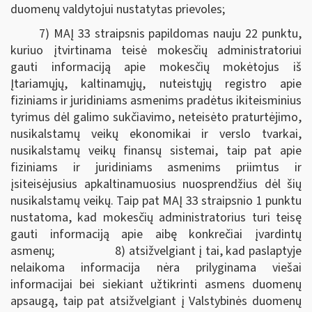
duomenų valdytojui nustatytas prievoles;
7) MAĮ 33 straipsnis papildomas nauju 22 punktu,
kuriuo įtvirtinama teisė mokesčių administratoriui
gauti informaciją apie mokesčių mokėtojus iš
Įtariamųjų, kaltinamųjų, nuteistųjų registro apie
fiziniams ir juridiniams asmenims pradėtus ikiteisminius
tyrimus dėl galimo sukčiavimo, neteisėto praturtėjimo,
nusikalstamų veikų ekonomikai ir verslo tvarkai,
nusikalstamų veikų finansų sistemai, taip pat apie
fiziniams ir juridiniams asmenims priimtus ir
įsiteisėjusius apkaltinamuosius nuosprendžius dėl šių
nusikalstamų veikų. Taip pat MAĮ 33 straipsnio 1 punktu
nustatoma, kad mokesčių administratorius turi teisę
gauti informaciją apie aibę konkrečiai įvardintų
asmenų; 8) atsižvelgiant į tai, kad paslaptyje
nelaikoma informacija nėra prilyginama viešai
informacijai bei siekiant užtikrinti asmens duomenų
apsaugą, taip pat atsižvelgiant į Valstybinės duomenų