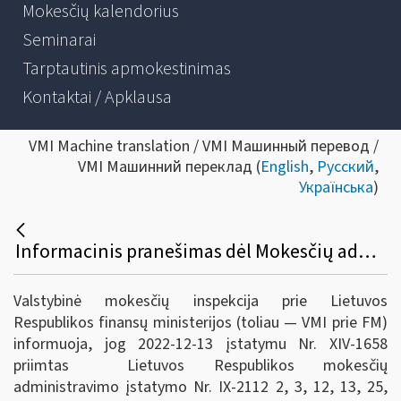
Mokesčių kalendorius
Seminarai
Tarptautinis apmokestinimas
Kontaktai / Apklausa
VMI Machine translation / VMI Машинный перевод /
VMI Машинний переклад (
English
,
Русский
,
Українська
)
Informacinis pranešimas dėl Mokesčių administravimo įstatymo, Valstybinio socialinio draudimo įstatymo, Administracinių nusižengimų kodekso pakeitimų.
Valstybinė mokesčių inspekcija prie Lietuvos
Respublikos finansų ministerijos (toliau — VMI prie FM)
informuoja, jog 2022-12-13 įstatymu Nr. XIV-1658
priimtas Lietuvos Respublikos mokesčių
administravimo įstatymo Nr. IX-2112 2, 3, 12, 13, 25,