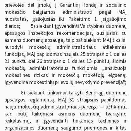
prievolės dėl įmokų į Garantinį fondą ir socialinio
mokesčio baigiamos administruoti pagal MAĮ
nuostatas, galiojusias iki Pakeitimo 1 įsigaliojimo
dienos; 5) siekiant įgyvendinti Valstybinės duomenų
apsaugos inspekcijos rekomendacijas, susijusias su
asmens duomenų apsauga, taip pat siekiant MAĮ tiksliai
nurodyti mokesčių administratoriaus atliekamas
funkcijas, MAĮ papildomas naujais 25 straipsnio 1 dalies
21 punktu bei 26 straipsnio 1 dalies 13 punktu, šiomis
mokesčių administratoriaus funkcijomis: „analizuoja
mokestines rizikas ir mokesčių mokėtojų elgseną,
įgyvendina mokestinių prievolių nevykdymo prevenciją“;
6) siekiant tinkamai taikyti Bendrąjį duomenų
apsaugos reglamentą, MAĮ 32 straipsnis papildomas
nauja mokesčių administratoriaus pareiga — užtikrinti,
kad būtų laikomasi asmens duomenų tvarkymo
reikalavimų, ir įgyvendinti tinkamas technines ir
organizacines duomenų saugumo priemones ir kitas