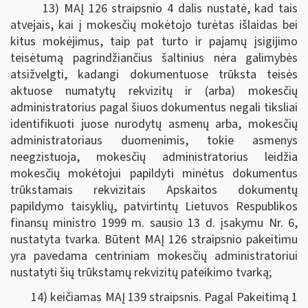
13) MAĮ 126 straipsnio 4 dalis nustatė, kad tais
atvejais, kai į mokesčių mokėtojo turėtas išlaidas bei
kitus mokėjimus, taip pat turto ir pajamų įsigijimo
teisėtumą pagrindžiančius šaltinius nėra galimybės
atsižvelgti, kadangi dokumentuose trūksta teisės
aktuose numatytų rekvizitų ir (arba) mokesčių
administratorius pagal šiuos dokumentus negali tiksliai
identifikuoti juose nurodytų asmenų arba, mokesčių
administratoriaus duomenimis, tokie asmenys
neegzistuoja, mokesčių administratorius leidžia
mokesčių mokėtojui papildyti minėtus dokumentus
trūkstamais rekvizitais Apskaitos dokumentų
papildymo taisyklių, patvirtintų Lietuvos Respublikos
finansų ministro 1999 m. sausio 13 d. įsakymu Nr. 6,
nustatyta tvarka. Būtent MAĮ 126 straipsnio pakeitimu
yra pavedama centriniam mokesčių administratoriui
nustatyti šių trūkstamų rekvizitų pateikimo tvarką;
14) keičiamas MAĮ 139 straipsnis. Pagal Pakeitimą 1