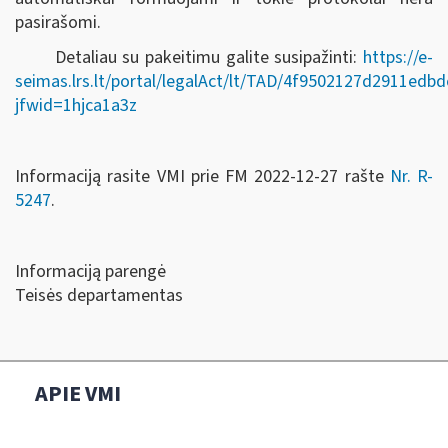
pasirašomi.
Detaliau su pakeitimu galite susipažinti:
https://e-
seimas.lrs.lt/portal/legalAct/lt/TAD/4f9502127d2911ed
jfwid=1hjca1a3z
Informaciją rasite VMI prie FM 2022-12-27 rašte
Nr. R-
5247
.
Informaciją parengė
Teisės departamentas
APIE VMI