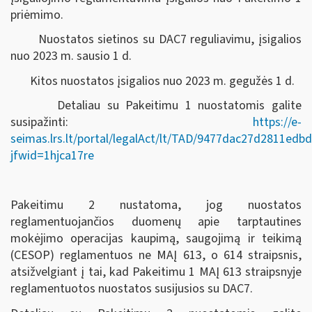
priėmimo.
Nuostatos sietinos su DAC7 reguliavimu, įsigalios
nuo 2023 m. sausio 1 d.
Kitos nuostatos įsigalios nuo 2023 m. gegužės 1 d.
Detaliau su Pakeitimu 1 nuostatomis galite
susipažinti:
https://e-
seimas.lrs.lt/portal/legalAct/lt/TAD/9477dac27d2811ed
jfwid=1hjca17re
Pakeitimu 2 nustatoma, jog nuostatos
reglamentuojančios duomenų apie tarptautines
mokėjimo operacijas kaupimą, saugojimą ir teikimą
(CESOP) reglamentuos ne MAĮ 613, o 614 straipsnis,
atsižvelgiant į tai, kad Pakeitimu 1 MAĮ 613 straipsnyje
reglamentuotos nuostatos susijusios su DAC7.