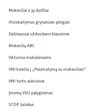
Mokesčiai ir jų dydžiai
Atsiskaitymas grynaisiais pinigais
Dažniausiai užduodami klausimai
Mokesčių ABC
Viktorina moksleiviams
VMI kviečia į „Pasimatymą su mokesčiais“
VMI turto aukcionai
Įmonių VDU palyginimas
STOP šešėliui