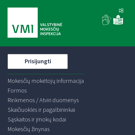
Prisijungti
Mokesčių mokėtojų informacija
Formos
Rinkmenos / Atviri duomenys
Skaičiuoklės ir pagalbininkai
Sąskaitos ir įmokų kodai
Mokesčių žinynas