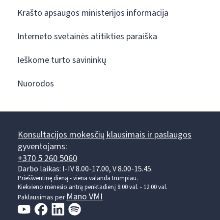
Krašto apsaugos ministerijos informacija
Interneto svetainės atitikties paraiška
Ieškome turto savininkų
Nuorodos
Konsultacijos mokesčių klausimais ir paslaugos
gyventojams:
+370 5 260 5060
Darbo laikas: I-IV 8.00-17.00, V 8.00-15.45.
Prieššventinę dieną - viena valanda trumpiau.
Kiekvieno mėnesio antrą penktadienį 8.00 val. - 12.00 val.
Mano VMI
Paklausimas per