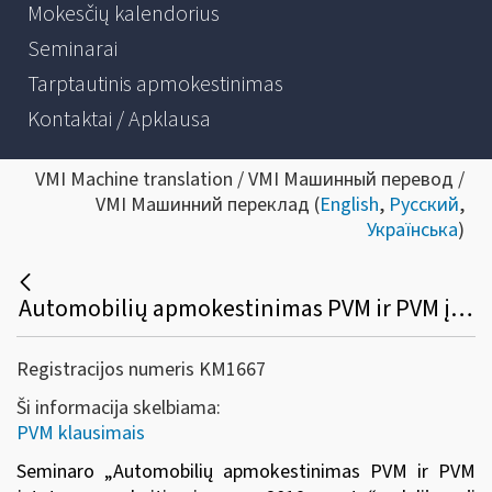
Mokesčių kalendorius
Seminarai
Tarptautinis apmokestinimas
Kontaktai / Apklausa
VMI Machine translation / VMI Машинный перевод /
VMI Машинний переклад (
English
,
Русский
,
Українська
)
Automobilių apmokestinimas PVM ir PVM įstatymo pakeitimai nuo 2019 m.
Registracijos numeris KM1667
Ši informacija skelbiama:
PVM klausimais
Seminaro „
Automobilių apmokestinimas PVM ir PVM