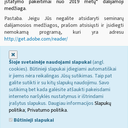
įstatymo pakeitimai nuo 2019 metų
“ dalijamoji
medžiaga.
Pastaba. Jeigu Jūs negalite atsidaryti seminarų
dalijamosios medžiagos, prašom atsisiųsti ir įsidiegti
nemokamą programą, kuri yra adresu
http://get.adobe.com/reader/
Uždaryti
Šioje svetainėje naudojami slapukai
(angl.
cookies). Būtinieji slapukai įdiegiami automatiškai
ir jiems nėra reikalingas Jūsų sutikimas. Taip pat
galite sutikti ir su kitų slapukų naudojimu. Savo
sutikimą bet kada galėsite atšaukti pakeisdami
interneto naršyklės nustatymus ir ištrindami
įrašytus slapukus. Daugiau informacijos
Slapukų
politika
;
Privatumo politika.
Būtinieji slapukai