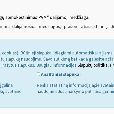
augų apmokestinimas PVM
“
dalijamoji medžiaga.
minarų dalijamosios medžiagos, prašom atsisiųsti ir įs
. cookies). Būtinieji slapukai įdiegiami automatiškai ir jiems
u kitų slapukų naudojimu. Savo sutikimą bet kada galėsite atš
i įrašytus slapukus. Daugiau informacijos
Slapukų politika
;
Pr
Analitiniai slapukai
įgalina
Renka statistinę informaciją apie svetai
ukų svetainė
naudojami Jūsų naršymo patirties gerini