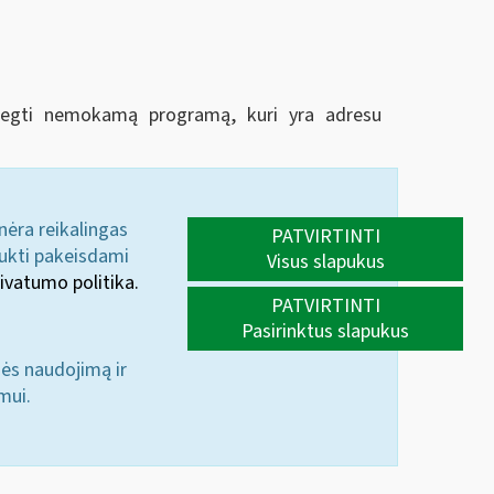
idiegti nemokamą programą, kuri yra adresu
 nėra reikalingas
PATVIRTINTI
aukti pakeisdami
Visus slapukus
ivatumo politika.
PATVIRTINTI
Pasirinktus slapukus
nės naudojimą ir
mui.