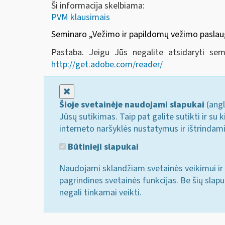
Ši informacija skelbiama:
PVM klausimais
Seminaro
„Vežimo ir papildomų vežimo pasl
Pastaba. Jeigu Jūs negalite atsidaryti se
http://get.adobe.com/reader/
Uždaryti
Šioje svetainėje naudojami slapukai
(angl
Jūsų sutikimas. Taip pat galite sutikti ir s
interneto naršyklės nustatymus ir ištrindam
Būtinieji slapukai
Naudojami sklandžiam svetainės veikimui ir 
pagrindines svetainės funkcijas. Be šių slap
negali tinkamai veikti.