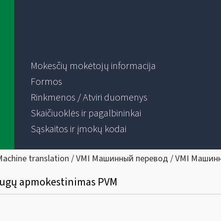
Mokesčių mokėtojų informacija
Formos
Rinkmenos / Atviri duomenys
Skaičiuoklės ir pagalbininkai
Sąskaitos ir įmokų kodai
Machine translation / VMI Машинный перевод / VMI Машин
laugų apmokestinimas PVM