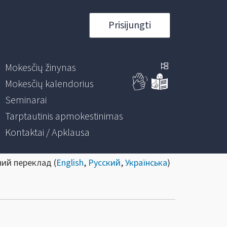
Prisijungti
Mokesčių žinynas
Mokesčių kalendorius
Seminarai
Tarptautinis apmokestinimas
Kontaktai / Apklausa
ний переклад (
English
,
Русский
,
Українська
)