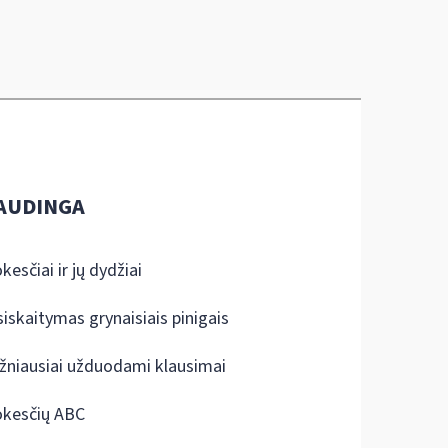
AUDINGA
kesčiai ir jų dydžiai
siskaitymas grynaisiais pinigais
žniausiai užduodami klausimai
kesčių ABC