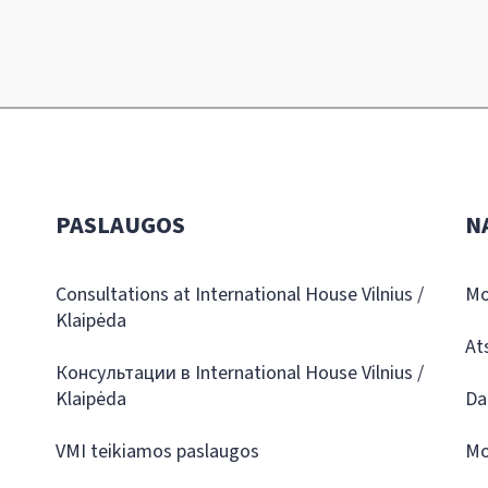
PASLAUGOS
N
Consultations at International House Vilnius /
Mo
Klaipėda
At
Консультации в International House Vilnius /
Klaipėda
Da
VMI teikiamos paslaugos
Mo