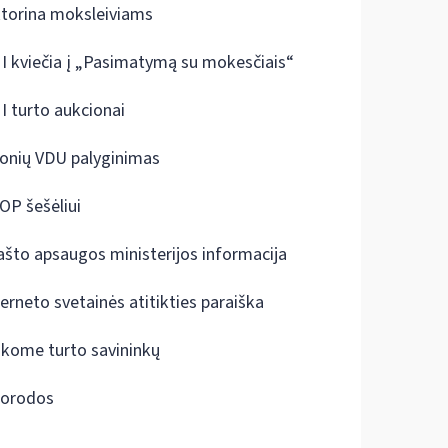
ktorina moksleiviams
I kviečia į „Pasimatymą su mokesčiais“
I turto aukcionai
onių VDU palyginimas
OP šešėliui
ašto apsaugos ministerijos informacija
terneto svetainės atitikties paraiška
škome turto savininkų
orodos