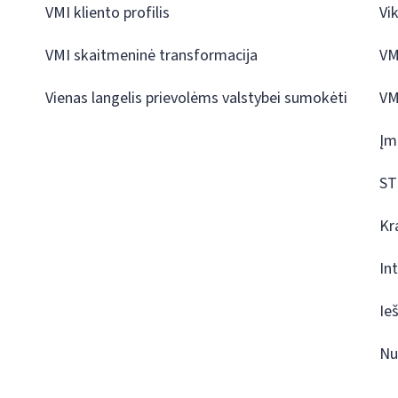
VMI kliento profilis
Vi
VMI skaitmeninė transformacija
VM
Vienas langelis prievolėms valstybei sumokėti
VM
Įm
ST
Kr
In
Ie
Nu