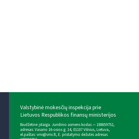
Valstybinė mokesčių inspekcija prie
Lietuvos Respublikos finansų ministerijos
Biudžetinė įstaiga. Juridinio asmens kodas — 188659752,
adresas: Vasario 16-osios g. 14, 01107 Vilnius, Lietuva,
el.paštas:
vmi@vmi.lt
, E. pristatymo dėžutės adresas