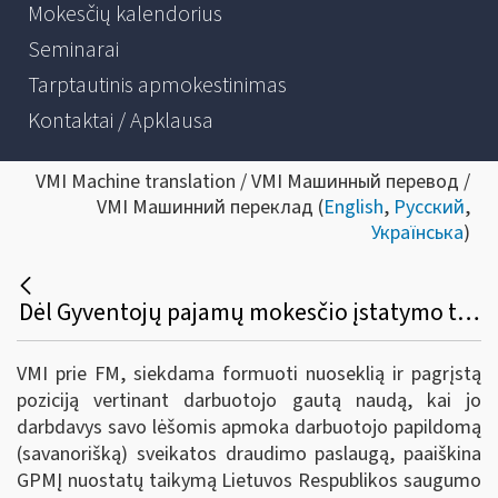
Mokesčių kalendorius
Seminarai
Tarptautinis apmokestinimas
Kontaktai / Apklausa
VMI Machine translation / VMI Машинный перевод /
VMI Машинний переклад (
English
,
Русский
,
Українська
)
Dėl Gyventojų pajamų mokesčio įstatymo taikymo apmokestinant darbuotojo gautą naudą darbdavio lėšomis apmokėjus papildomo (savanoriško) sveikatos draudimo paslaugą
VMI prie FM, siekdama formuoti nuoseklią ir pagrįstą
poziciją vertinant darbuotojo gautą naudą, kai jo
darbdavys savo lėšomis apmoka darbuotojo papildomą
(savanorišką) sveikatos draudimo paslaugą, paaiškina
GPMĮ nuostatų taikymą Lietuvos Respublikos saugumo