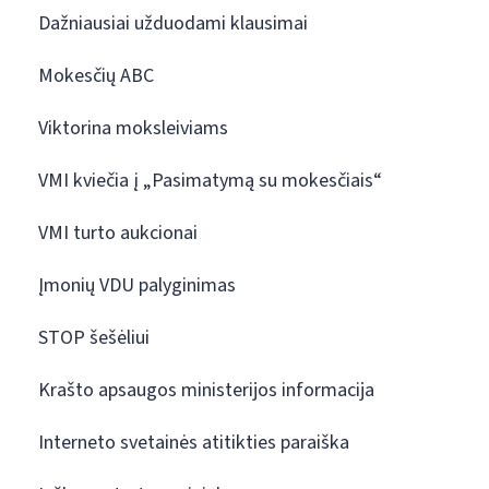
Dažniausiai užduodami klausimai
Mokesčių ABC
Viktorina moksleiviams
VMI kviečia į „Pasimatymą su mokesčiais“
VMI turto aukcionai
Įmonių VDU palyginimas
STOP šešėliui
Krašto apsaugos ministerijos informacija
Interneto svetainės atitikties paraiška