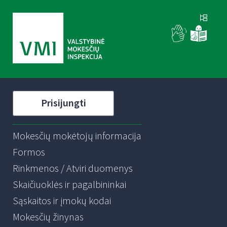
Prisijungti
Mokesčių mokėtojų informacija
Formos
Rinkmenos / Atviri duomenys
Skaičiuoklės ir pagalbininkai
Sąskaitos ir įmokų kodai
Mokesčių žinynas