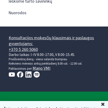
Ieškome turto savininkų
Nuorodos
Konsultacijos mokesčių klausimais ir paslaugos
gyventojams:
+370 5 260 5060
Darbo laikas: I-IV 8.00-17.00, V 8.00-15.45.
Prieššventinę dieną - viena valanda trumpiau.
Kiekvieno mėnesio antrą penktadienį 8.00 val. - 12.00 val.
Mano VMI
Paklausimas per
Valstybinė mokesčių inspekcija prie Lietuvos
U