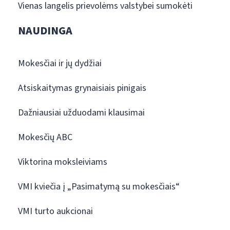
Vienas langelis prievolėms valstybei sumokėti
NAUDINGA
Mokesčiai ir jų dydžiai
Atsiskaitymas grynaisiais pinigais
Dažniausiai užduodami klausimai
Mokesčių ABC
Viktorina moksleiviams
VMI kviečia į „Pasimatymą su mokesčiais“
VMI turto aukcionai