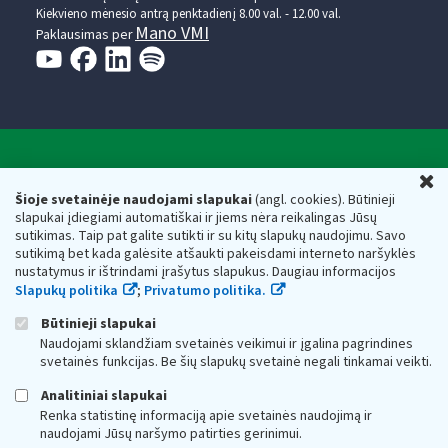
Kiekvieno mėnesio antrą penktadienį 8.00 val. - 12.00 val.
Mano VMI
Paklausimas per
Valstybinė mokesčių inspekcija prie Lietuvos
U
Respublikos finansų ministerijos
Šioje svetainėje naudojami slapukai
(angl. cookies). Būtinieji
slapukai įdiegiami automatiškai ir jiems nėra reikalingas Jūsų
Biudžetinė įstaiga. Juridinio asmens kodas — 188659752,
sutikimas. Taip pat galite sutikti ir su kitų slapukų naudojimu. Savo
adresas: Vasario 16-osios g. 14, 01107 Vilnius, Lietuva, el.paštas:
sutikimą bet kada galėsite atšaukti pakeisdami interneto naršyklės
vmi@vmi.lt
, E. pristatymo dėžutės adresas 188659752
nustatymus ir ištrindami įrašytus slapukus. Daugiau informacijos
Duomenys apie Valstybinę mokesčių inspekciją prie Lietuvos
Slapukų politika
;
Privatumo politika.
Respublikos finansų ministerijos kaupiami ir saugomi Juridinių
asmenų registre
Būtinieji slapukai
Naudojami sklandžiam svetainės veikimui ir įgalina pagrindines
svetainės funkcijas. Be šių slapukų svetainė negali tinkamai veikti.
Analitiniai slapukai
Renka statistinę informaciją apie svetainės naudojimą ir
naudojami Jūsų naršymo patirties gerinimui.