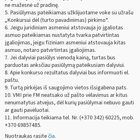
ne mažesnė už pradinę.
5. Pasiūlymas pateikiamas užklijuotame voke su užrašu
„Konkursui dėl (turto pavadinimas) pirkimo“.
6. Jeigu juridiniam asmeniui atstovauja jo įgaliotas
asmuo pateikiamas nustatyta tvarka patvirtintas
įgaliojimas, jeigu fiziniam asmeniui atstovauja kitas
asmuo, notaro patvirtintas įgaliojimas.
7. Jei dalyviai pasiūlys vienodą kainą, turtas bus
parduotas anksčiau pasiūlymą pateikusiam dalyviui.
8. Apie konkurso rezultatus dalyviai bus informuoti el.
paštu.
9. Turtą pirkėjas iš saugojimo vietos išsigabena pats.
10. VMI prie FM neatsako už pašto vėlavimus ar kitus
nenumatytus atvejus, dėl kurių pasiūlymai nebuvo gauti
ar gauti pavėluotai.
11. Informacija teikiama tel. Nr. (+370 342) 60225, mob.
+370 69857485.
Nuotraukas rasite
čia
.