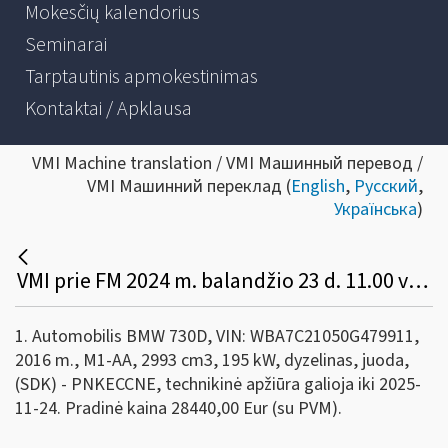
Mokesčių kalendorius
Seminarai
Tarptautinis apmokestinimas
Kontaktai / Apklausa
VMI Machine translation / VMI Машинный перевод /
VMI Машинний переклад (
English
,
Русский
,
Українська
)
VMI prie FM 2024 m. balandžio 23 d. 11.00 val. konkurso būdu parduoda valstybei perduotą transporto priemonę:
1. Automobilis BMW 730D, VIN: WBA7C21050G479911,
2016 m., M1-AA, 2993 cm3, 195 kW, dyzelinas, juoda,
(SDK) - PNKECCNE, technikinė apžiūra galioja iki 2025-
11-24. Pradinė kaina 28440,00 Eur (su PVM).