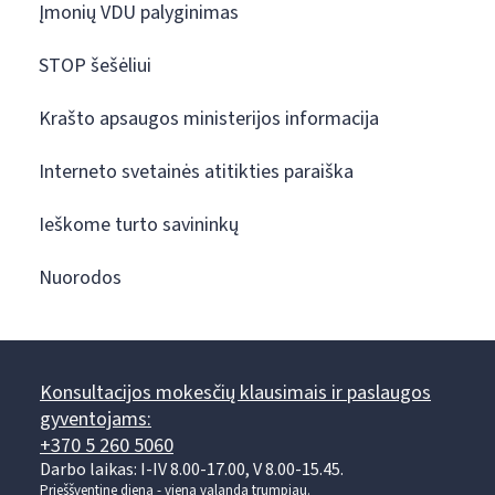
Įmonių VDU palyginimas
STOP šešėliui
Krašto apsaugos ministerijos informacija
Interneto svetainės atitikties paraiška
Ieškome turto savininkų
Nuorodos
Konsultacijos mokesčių klausimais ir paslaugos
gyventojams:
+370 5 260 5060
Darbo laikas: I-IV 8.00-17.00, V 8.00-15.45.
Prieššventinę dieną - viena valanda trumpiau.