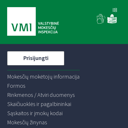
Prisijungti
Mokesčių mokėtojų informacija
Formos
Rinkmenos / Atviri duomenys
Skaičiuoklės ir pagalbininkai
Sąskaitos ir įmokų kodai
Mokesčių žinynas