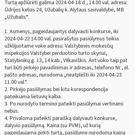
Turtą apžiūrėti galima 2024-04-18 d., 14.00 val. adresu:
Ūdrijos kelias 24, Užubalių k. Alytaus savivaldybė, MB
„Užubalis“.
1. Asmenys, pageidaujantys dalyvauti konkurse, iki
2024-04-22 14.00 val. pasirašytus pasiūlymus teikia
užklijuotame voke adresu: Valstybinės mokesčių
inspekcijos Valstybei perduotino turto skyriui,
Statybinikų g. 13, 14 kab., Vilkaviškis. Ant voko taip pat
turi būti pirkėjo pavadinimas ir adresas, telefono Nr., el.
pašto adresas, nurodoma „neatplėšti iki 2024-04-23
11.00 val.“.
2. Pirkėjo pasiūlymas bei kita korespondencija
pateikiama lietuvių kalba.
3. Po nurodyto termino pateikti pasiūlymai vertinami
nebus.
4. Privaloma pateikti paraišką dalyvauti konkurse,
dalyvio pasiūlymą. Kaina (su PVM), už kurią
pageidaujama pirkti turtą, pasiūlyme nurodoma kaina