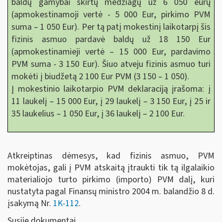
baldų gamybai skirtų medžiagų už 6 050 eurų
(apmokestinamoji vertė - 5 000 Eur, pirkimo PVM
suma – 1 050 Eur). Per tą patį mokestinį laikotarpį šis
fizinis asmuo pardavė baldų už 18 150 Eur
(apmokestinamieji vertė – 15 000 Eur, pardavimo
PVM suma - 3 150 Eur). Šiuo atveju fizinis asmuo turi
mokėti į biudžetą 2 100 Eur PVM (3 150 – 1 050).
Į mokestinio laikotarpio PVM deklaraciją įrašoma: į
11 laukelį – 15 000 Eur, į 29 laukelį – 3 150 Eur, į 25 ir
35 laukelius – 1 050 Eur, į 36 laukelį – 2 100 Eur.
Atkreiptinas dėmesys, kad fizinis asmuo, PVM
mokėtojas, gali į PVM atskaitą įtraukti tik tą ilgalaikio
materialiojo turto pirkimo (importo) PVM dalį, kuri
nustatyta pagal Finansų ministro 2004 m. balandžio 8 d.
įsakymą Nr.
1K-112
.
Susiję dokumentai