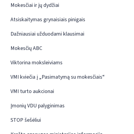
Mokesčiai ir jų dydžiai
Atsiskaitymas grynaisiais pinigais
Dažniausiai užduodami klausimai
Mokesčių ABC
Viktorina moksleiviams
VMI kviečia į „Pasimatymą su mokesčiais“
VMI turto aukcionai
Įmonių VDU palyginimas
STOP šešėliui