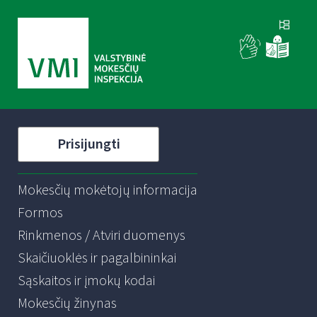
Prisijungti
Mokesčių mokėtojų informacija
Formos
Rinkmenos / Atviri duomenys
Skaičiuoklės ir pagalbininkai
Sąskaitos ir įmokų kodai
Mokesčių žinynas