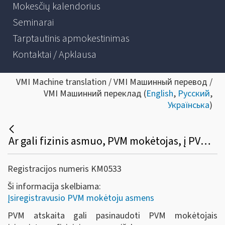
Mokesčių kalendorius
Seminarai
Tarptautinis apmokestinimas
Kontaktai / Apklausa
VMI Machine translation / VMI Машинный перевод /
VMI Машинний переклад (
English
,
Русский
,
Українська
)
Ar gali fizinis asmuo, PVM mokėtojas, į PVM atskaitą įtraukti įsigytų prekių (paslaugų), skirtų PVM apmokestinamai veiklai vykdyti, pirkimo (importo) PVM?
Registracijos numeris KM0533
Ši informacija skelbiama:
Įsiregistravusio PVM mokėtoju asmens
PVM atskaita gali pasinaudoti PVM mokėtojais