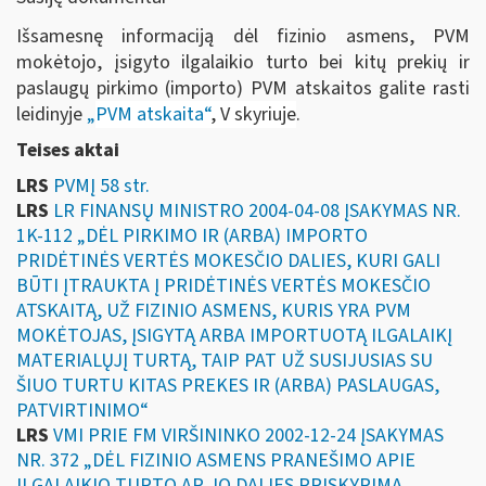
Išsamesnę informaciją dėl fizinio asmens, PVM
mokėtojo, įsigyto ilgalaikio turto bei kitų prekių ir
paslaugų pirkimo (importo) PVM atskaitos galite rasti
leidinyje
„
PVM atskaita“
, V skyriuje
.
Teises aktai
LRS
PVMĮ 58 str.
LRS
LR FINANSŲ MINISTRO 2004-04-08 ĮSAKYMAS NR.
1K-112 „DĖL PIRKIMO IR (ARBA) IMPORTO
PRIDĖTINĖS VERTĖS MOKESČIO DALIES, KURI GALI
BŪTI ĮTRAUKTA Į PRIDĖTINĖS VERTĖS MOKESČIO
ATSKAITĄ, UŽ FIZINIO ASMENS, KURIS YRA PVM
MOKĖTOJAS, ĮSIGYTĄ ARBA IMPORTUOTĄ ILGALAIKĮ
MATERIALŲJĮ TURTĄ, TAIP PAT UŽ SUSIJUSIAS SU
ŠIUO TURTU KITAS PREKES IR (ARBA) PASLAUGAS,
PATVIRTINIMO“
LRS
VMI PRIE FM VIRŠININKO 2002-12-24 ĮSAKYMAS
NR. 372 „DĖL FIZINIO ASMENS PRANEŠIMO APIE
ILGALAIKIO TURTO AR JO DALIES PRISKYRIMĄ