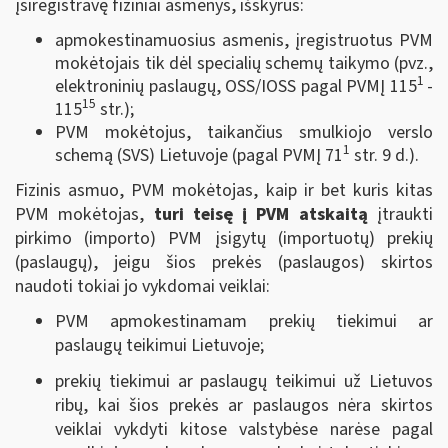
įsiregistravę fiziniai asmenys, išskyrus:
apmokestinamuosius asmenis, įregistruotus PVM
mokėtojais tik dėl specialių schemų taikymo (pvz.,
1
elektroninių paslaugų, OSS/IOSS pagal PVMĮ 115
-
15
115
str.);
PVM mokėtojus, taikančius smulkiojo verslo
1
schemą (SVS) Lietuvoje (pagal PVMĮ 71
str. 9 d.).
Fizinis asmuo, PVM mokėtojas, kaip ir bet kuris kitas
PVM mokėtojas,
turi teisę į PVM atskaitą
įtraukti
pirkimo (importo) PVM įsigytų (importuotų) prekių
(paslaugų), jeigu šios prekės (paslaugos) skirtos
naudoti tokiai jo vykdomai veiklai:
PVM apmokestinamam prekių tiekimui ar
paslaugų teikimui Lietuvoje;
prekių tiekimui ar paslaugų teikimui už Lietuvos
ribų, kai šios prekės ar paslaugos nėra skirtos
veiklai vykdyti kitose valstybėse narėse pagal