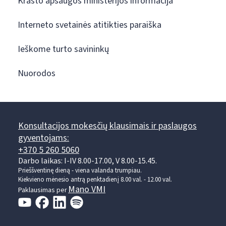
Krašto apsaugos ministerijos informacija
Interneto svetainės atitikties paraiška
Ieškome turto savininkų
Nuorodos
Konsultacijos mokesčių klausimais ir paslaugos
gyventojams:
+370 5 260 5060
Darbo laikas: I-IV 8.00-17.00, V 8.00-15.45.
Prieššventinę dieną - viena valanda trumpiau.
Kiekvieno mėnesio antrą penktadienį 8.00 val. - 12.00 val.
Mano VMI
Paklausimas per