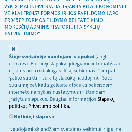
VYKDOMAI INDIVIDUALIAI IR/ARBA KITAI EKONOMINEI
VEIKLAI FR0457 FORMOS IR JOS PAPILDOMO LAPO
FR0457P FORMOS PILDYMO BEI PATEIKIMO
MOKESČIŲ ADMINISTRATORIUI TAISYKLIŲ
PATVIRTINIMO“
Uždaryti
Šioje svetainėje naudojami slapukai
(angl.
cookies). Būtinieji slapukai įdiegiami automatiškai
ir jiems nėra reikalingas Jūsų sutikimas. Taip pat
galite sutikti ir su kitų slapukų naudojimu. Savo
sutikimą bet kada galėsite atšaukti pakeisdami
interneto naršyklės nustatymus ir ištrindami
įrašytus slapukus. Daugiau informacijos
Slapukų
politika
;
Privatumo politika.
Būtinieji slapukai
Naudojami sklandžiam svetainės veikimui ir įgalina