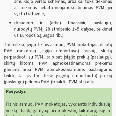
smulkiojo verslo schemas, arba kai toks tiekimas
ar teikimas nebūtų neapmokestinamas PVM, jei
vyktų Lietuvoje;
draudimo ir (arba) finansinių paslaugų,
nurodytų PVMĮ 28 straipsnio 1–5 dalyse, teikimui
už Europos Sąjungos ribų.
Tai reiškia, jeigu fizinis asmuo, PVM mokėtojas, iš kitų
PVM mokėtojų įsigijo (importavo) prekių, skirtų
perparduoti su PVM, taip pat įsigijo prekių (paslaugų),
skirtų kitoms PVM apmokestinamoms prekėms
gaminti arba PVM apmokestinamoms paslaugoms
teikti, tai jis turi teisę įsigytų (importuotų) prekių
(paslaugų) pirkimo PVM įtraukti į PVM atskaitą.
Pavyzdys
Fizinis asmuo, PVM mokėtojas, vykdantis individualią
veiklą - baldų gamybą, per mokestinį laikotarpį įsigijo