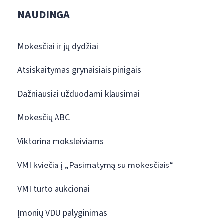
NAUDINGA
Mokesčiai ir jų dydžiai
Atsiskaitymas grynaisiais pinigais
Dažniausiai užduodami klausimai
Mokesčių ABC
Viktorina moksleiviams
VMI kviečia į „Pasimatymą su mokesčiais“
VMI turto aukcionai
Įmonių VDU palyginimas