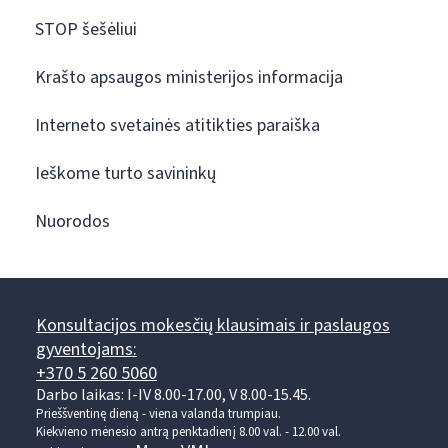
STOP šešėliui
Krašto apsaugos ministerijos informacija
Interneto svetainės atitikties paraiška
Ieškome turto savininkų
Nuorodos
Konsultacijos mokesčių klausimais ir paslaugos
gyventojams:
+370 5 260 5060
Darbo laikas: I-IV 8.00-17.00, V 8.00-15.45.
Prieššventinę dieną - viena valanda trumpiau.
Kiekvieno mėnesio antrą penktadienį 8.00 val. - 12.00 val.