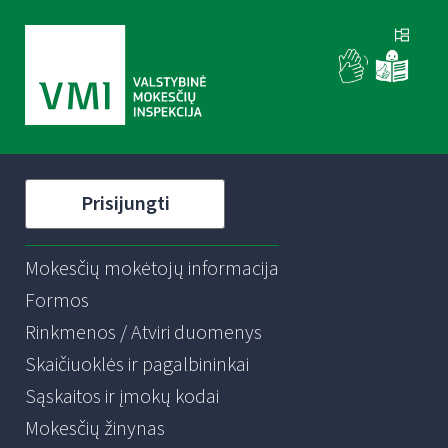
Prisijungti
Mokesčių mokėtojų informacija
Formos
Rinkmenos / Atviri duomenys
Skaičiuoklės ir pagalbininkai
Sąskaitos ir įmokų kodai
Mokesčių žinynas