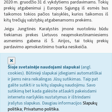
2020 m. gruodžio 31 d. vykdytiems pardavimams. Tokių
prekių atgabenimui į Europos Sąjungą iš esmės bus
taikomos tokios pačios taisyklės, kurios taikomos iš
kitų trečiųjų valstybių atgabenamoms prekėms.
Jeigu Jungtinės Karalystės įmonė nuotoliniu būdu
tiekiamas prekes Lietuvos neapmokestinamiesiems
asmenims gabena iš Š. Airijos, tai tokių prekių
pardavimo apmokestinimo tvarka nesikeičia.
Uždaryti
Šioje svetainėje naudojami slapukai
(angl.
cookies). Būtinieji slapukai įdiegiami automatiškai
ir jiems nėra reikalingas Jūsų sutikimas. Taip pat
galite sutikti ir su kitų slapukų naudojimu. Savo
sutikimą bet kada galėsite atšaukti pakeisdami
interneto naršyklės nustatymus ir ištrindami
įrašytus slapukus. Daugiau informacijos
Slapukų
politika
;
Privatumo politika.