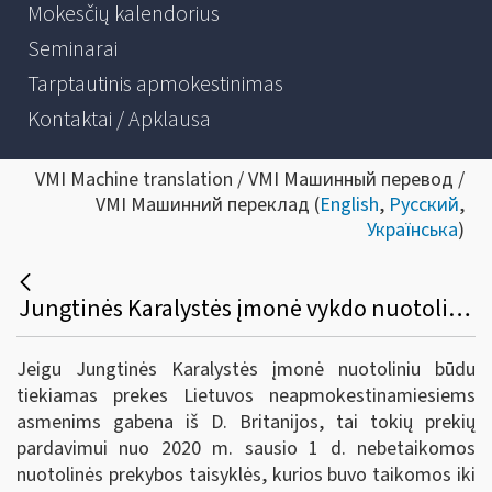
Mokesčių kalendorius
Seminarai
Tarptautinis apmokestinimas
Kontaktai / Apklausa
VMI Machine translation / VMI Машинный перевод /
VMI Машинний переклад (
English
,
Русский
,
Українська
)
Jungtinės Karalystės įmonė vykdo nuotolinę prekybą. Tiekiamų į Lietuvą prekių nuotolinės prekybos riba (35 000 eurų per kalendorinius metus) buvo viršyta ir todėl Jungtinės Karalystės įmonė Lietuvoje buvo įregistruota PVM mokėtoja. Ar Jungtinės Karalystės įmonė nuo 2021 m sausio 1 d. privalo Lietuvoje mokėti PVM kaip Lietuvos PVM mokėtoja?
Jeigu Jungtinės Karalystės įmonė nuotoliniu būdu
tiekiamas prekes Lietuvos neapmokestinamiesiems
asmenims gabena iš D. Britanijos, tai tokių prekių
pardavimui nuo 2020 m. sausio 1 d. nebetaikomos
nuotolinės prekybos taisyklės, kurios buvo taikomos iki