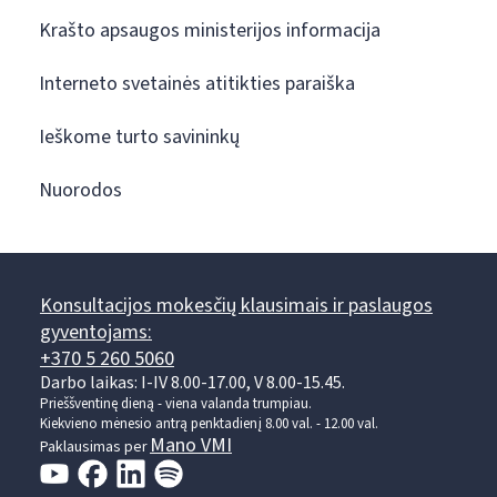
Krašto apsaugos ministerijos informacija
Interneto svetainės atitikties paraiška
Ieškome turto savininkų
Nuorodos
Konsultacijos mokesčių klausimais ir paslaugos
gyventojams:
+370 5 260 5060
Darbo laikas: I-IV 8.00-17.00, V 8.00-15.45.
Prieššventinę dieną - viena valanda trumpiau.
Kiekvieno mėnesio antrą penktadienį 8.00 val. - 12.00 val.
Mano VMI
Paklausimas per