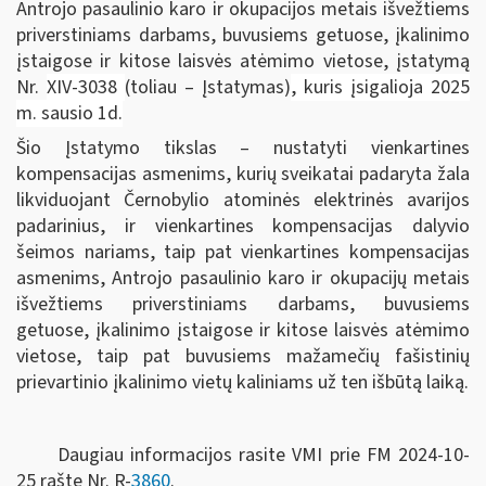
Antrojo pasaulinio karo ir okupacijos metais išvežtiems
priverstiniams darbams, buvusiems getuose, įkalinimo
įstaigose ir kitose laisvės atėmimo vietose, įstatymą
Nr.
XIV-3038
(toliau – Įstatymas)
, kuris įsigalioja 2025
m. sausio 1d.
Šio Įstatymo tikslas – nustatyti vienkartines
kompensacijas asmenims, kurių sveikatai padaryta žala
likviduojant Černobylio atominės elektrinės avarijos
padarinius, ir vienkartines kompensacijas dalyvio
šeimos nariams, taip pat vienkartines kompensacijas
asmenims, Antrojo pasaulinio karo ir okupacijų metais
išvežtiems priverstiniams darbams, buvusiems
getuose, įkalinimo įstaigose ir kitose laisvės atėmimo
vietose, taip pat buvusiems mažamečių fašistinių
prievartinio įkalinimo vietų kaliniams už ten išbūtą laiką.
Daugiau informacijos rasite VMI prie FM 2024-10-
25 rašte Nr. R-
3860
.