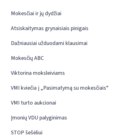
Mokesčiai ir jų dydžiai
Atsiskaitymas grynaisiais pinigais
Dažniausiai užduodami klausimai
Mokesčių ABC
Viktorina moksleiviams
VMI kviečia į „Pasimatymą su mokesčiais“
VMI turto aukcionai
Įmonių VDU palyginimas
STOP šešėliui