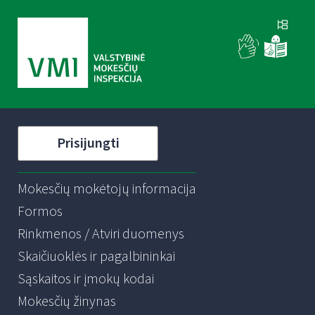
Prisijungti
Mokesčių mokėtojų informacija
Formos
Rinkmenos / Atviri duomenys
Skaičiuoklės ir pagalbininkai
Sąskaitos ir įmokų kodai
Mokesčių žinynas