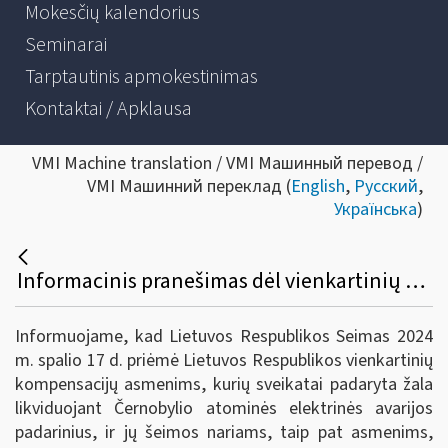
Mokesčių kalendorius
Seminarai
Tarptautinis apmokestinimas
Kontaktai / Apklausa
VMI Machine translation / VMI Машинный перевод /
VMI Машинний переклад (
English
,
Русский
,
Українська
)
Informacinis pranešimas dėl vienkartinių kompensacijų asmenims, kurių sveikatai padaryta žala likviduojant Černobylio AE avarijos padarinius, ir jų šeimos nariams, taip pat asmenims, antrojo pasaulinio karo ir okupacijų metais išvežtiems priverstiniams darbams, buvusiems getuose, įkalinimo įstaigose ir kitose laisvės atėmimo vietose, įstatymo priėmimo
Informuojame, kad Lietuvos Respublikos Seimas 2024
m. spalio 17 d. priėmė Lietuvos Respublikos vienkartinių
kompensacijų asmenims, kurių sveikatai padaryta žala
likviduojant Černobylio atominės elektrinės avarijos
padarinius, ir jų šeimos nariams, taip pat asmenims,