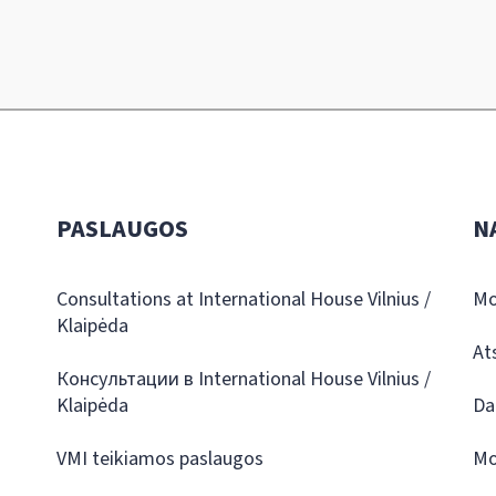
PASLAUGOS
N
Consultations at International House Vilnius /
Mo
Klaipėda
At
Консультации в International House Vilnius /
Klaipėda
Da
VMI teikiamos paslaugos
Mo