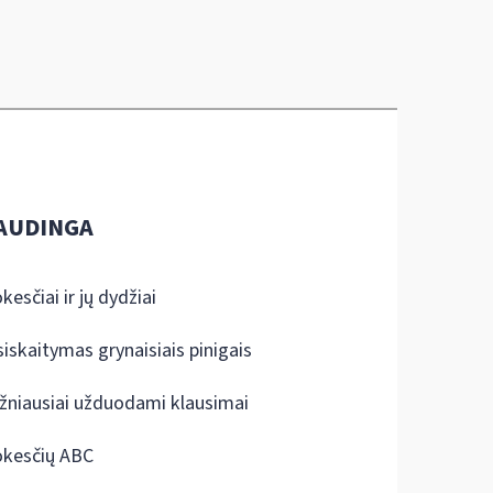
AUDINGA
kesčiai ir jų dydžiai
siskaitymas grynaisiais pinigais
žniausiai užduodami klausimai
kesčių ABC