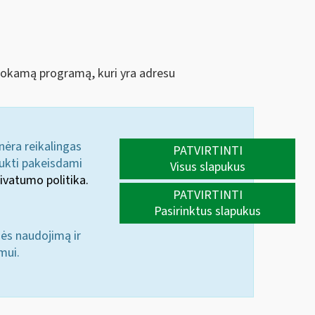
emokamą programą, kuri yra adresu
 nėra reikalingas
PATVIRTINTI
aukti pakeisdami
Visus slapukus
ivatumo politika.
PATVIRTINTI
Pasirinktus slapukus
nės naudojimą ir
mui.