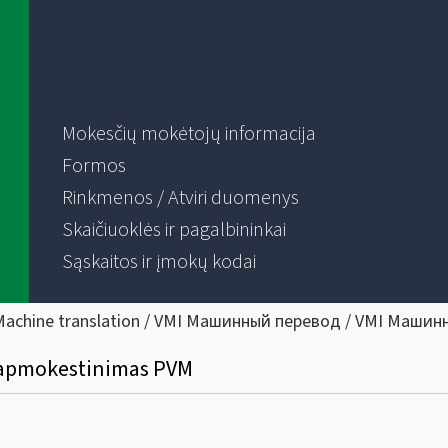
Mokesčių mokėtojų informacija
Formos
Rinkmenos / Atviri duomenys
Skaičiuoklės ir pagalbininkai
Sąskaitos ir įmokų kodai
Machine translation / VMI Машинный перевод / VMI Машин
 apmokestinimas PVM