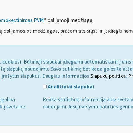
apmokestinimas PVM
“ dalijamoji medžiaga.
rų dalijamosios medžiagos, prašom atsisiųsti ir įsidiegti n
. cookies). Būtinieji slapukai įdiegiami automatiškai ir jiems
u kitų slapukų naudojimu. Savo sutikimą bet kada galėsite atš
i įrašytus slapukus. Daugiau informacijos
Slapukų politika
;
Pr
Analitiniai slapukai
įgalina
Renka statistinę informaciją apie svetai
ukų svetainė
naudojami Jūsų naršymo patirties gerini