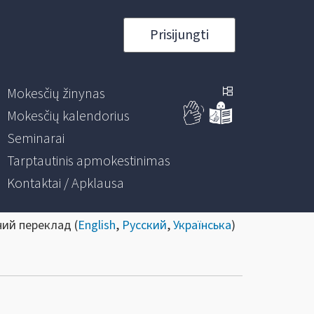
Prisijungti
Mokesčių žinynas
Mokesčių kalendorius
Seminarai
Tarptautinis apmokestinimas
Kontaktai / Apklausa
ний переклад (
English
,
Русский
,
Українська
)