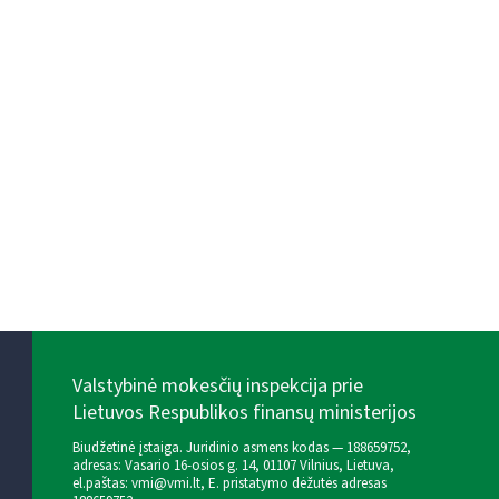
Valstybinė mokesčių inspekcija prie
Lietuvos Respublikos finansų ministerijos
Biudžetinė įstaiga. Juridinio asmens kodas — 188659752,
adresas: Vasario 16-osios g. 14, 01107 Vilnius, Lietuva,
el.paštas:
vmi@vmi.lt
, E. pristatymo dėžutės adresas