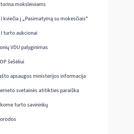
ktorina moksleiviams
I kviečia į „Pasimatymą su mokesčiais“
I turto aukcionai
onių VDU palyginimas
OP šešėliui
ašto apsaugos ministerijos informacija
terneto svetainės atitikties paraiška
škome turto savininkų
orodos