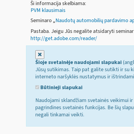
Ši informacija skelbiama:
PVM klausimais
Seminaro „
Naudotų automobilių pardavimo 
Pastaba. Jeigu Jūs negalite atsidaryti semina
http://get.adobe.com/reader/
Uždaryti
Šioje svetainėje naudojami slapukai
(angl
Jūsų sutikimas. Taip pat galite sutikti ir s
interneto naršyklės nustatymus ir ištrindam
Būtinieji slapukai
Naudojami sklandžiam svetainės veikimui ir 
pagrindines svetainės funkcijas. Be šių slap
negali tinkamai veikti.