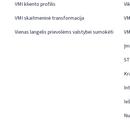
VMI kliento profilis
Vi
VMI skaitmeninė transformacija
VM
Vienas langelis prievolėms valstybei sumokėti
VM
Įm
ST
Kr
In
Ie
Nu