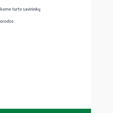
škome turto savininkų
orodos