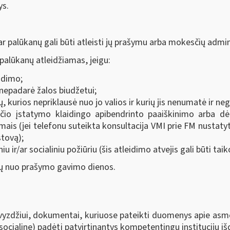
ys.
r palūkanų gali būti atleisti jų prašymu arba mokesčių admini
palūkanų atleidžiamas, jeigu:
idimo;
nepadarė žalos biudžetui;
 kurios nepriklausė nuo jo valios ir kurių jis nenumatė ir ne
o įstatymo klaidingo apibendrinto paaiškinimo arba dėl
is (jei telefonu suteikta konsultacija VMI prie FM nustatyta
tovą);
iu ir/ar socialiniu požiūriu (šis atleidimo atvejis gali būti t
ų nuo prašymo gavimo dienos.
yzdžiui, dokumentai, kuriuose pateikti duomenys apie asm
ocialinę) padėtį patvirtinantys kompetentingų institucijų iš