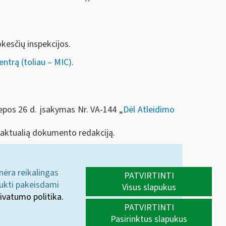
okesčių inspekcijos.
ntrą (toliau – MIC)
.
iepos 26 d. įsakymas Nr. VA-144 „
Dėl Atleidimo
ti aktualią dokumento redakciją.
 nėra reikalingas
PATVIRTINTI
aukti pakeisdami
Visus slapukus
ivatumo politika.
PATVIRTINTI
Pasirinktus slapukus