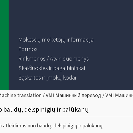
Mokesčių mokėtojų informacija
Formos
Rinkmenos / Atviri duomenys
Skaičiuoklės ir pagalbininkai
Sąskaitos ir įmokų kodai
Machine translation / VMI Машинный перевод / VMI Машин
 baudų, delspinigių ir palūkanų
atleidimas nuo baudų, delspinigių ir palūkanų.