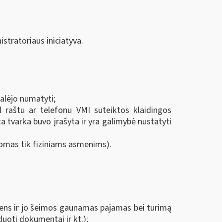
stratoriaus iniciatyva.
galėjo numatyti;
 raštu ar telefonu VMI suteiktos klaidingos
 tvarka buvo įrašyta ir yra galimybė nustatyti
aikomas tik fiziniams asmenims).
ens ir jo šeimos gaunamas pajamas bei turimą
duoti dokumentai ir kt.);