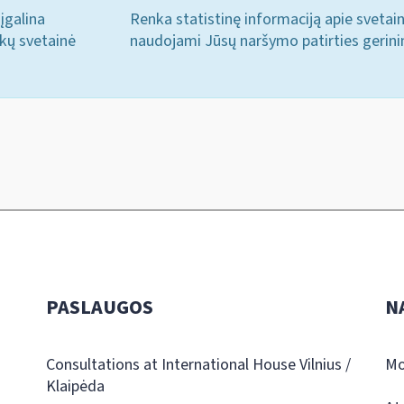
įgalina
Renka statistinę informaciją apie svetai
ukų svetainė
naudojami Jūsų naršymo patirties gerini
PASLAUGOS
N
Consultations at International House Vilnius /
Mo
Klaipėda