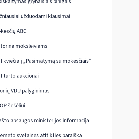
siskaitymas grynaisiais pinigais
žniausiai užduodami klausimai
kesčių ABC
ktorina moksleiviams
I kviečia į „Pasimatymą su mokesčiais“
I turto aukcionai
onių VDU palyginimas
OP šešėliui
ašto apsaugos ministerijos informacija
terneto svetainės atitikties paraiška