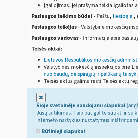
įgaliojimas, jei prašymą teikia įgaliotas
Paslaugos teikimo būdai -
Paštu,
tiesiogiai
,
Paslaugos teikėjas -
Valstybinė mokesčių inspe
Paslaugos vadovas -
Informacija apie pasla
Teisės aktai:
Lietuvos Respublikos mokesčių adminis
Valstybinės mokesčių inspekcijos prie Li
nuo baudų, delspinigių ir palūkanų taisykl
Teisės aktus galima rasti Teisės aktų reg
Uždaryti
Šioje svetainėje naudojami slapukai
(angl
Jūsų sutikimas. Taip pat galite sutikti ir s
interneto naršyklės nustatymus ir ištrindam
Būtinieji slapukai