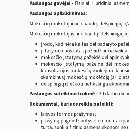
Paslaugos gavėjai -
Fiziniai ir juridiniai asmen
Paslaugos apibūdinimas:
Mokesčių mokėtojai nuo baudų, delspinigių ir/a
Mokesčių mokėtojas nuo baudų, delspinigių ir 
įrodo, kad nėra kaltas dėl padaryto paže
įstatymo nuostatas pažeidžiančia veikla 
mokesčio įstatymą pažeidė dėl aplinkybių,
mokesčio įstatymą pažeidė dėl mokesči
konsultacijos mokesčių mokėjimo klausima
skambinusį mokesčių mokėtoją (ar jo ats
delspinigių išieškoti netikslinga ekonomin
Paslaugos suteikimo trukmė -
20 darbo dien
Dokumentai, kuriuos reikia pateikti:
laisvos formos prašymas;
prašymą pagrindžiantys dokumentai (pav
turtą, sunkią fizinio asmens ekonominę (s