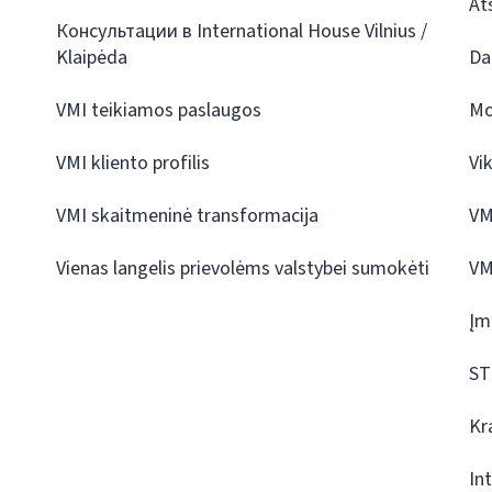
At
Консультации в International House Vilnius /
Klaipėda
Da
VMI teikiamos paslaugos
Mo
VMI kliento profilis
Vi
VMI skaitmeninė transformacija
VM
Vienas langelis prievolėms valstybei sumokėti
VM
Įm
ST
Kr
In