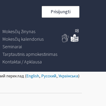
Prisijungti
Mokesčių žinynas
Mokesčių kalendorius
Seminarai
Tarptautinis apmokestinimas
Kontaktai / Apklausa
ний переклад (
English
,
Русский
,
Українська
)