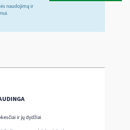
nės naudojimą ir
mui.
AUDINGA
kesčiai ir jų dydžiai