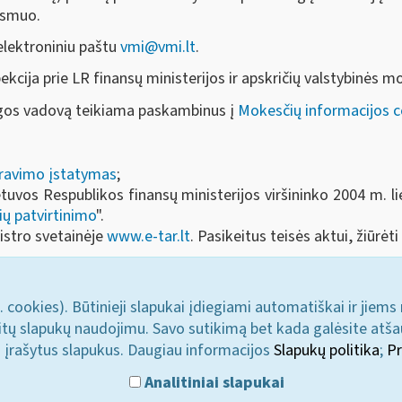
 asmuo.
 elektroniniu paštu
vmi@vmi.lt
.
kcija prie LR finansų ministerijos ir apskričių valstybinės m
ugos vadovą teikiama paskambinus į
Mokesčių informacijos ce
travimo įstatymas
;
etuvos Respublikos finansų ministerijos viršininko 2004 m. l
ių patvirtinimo
".
istro svetainėje
www.e-tar.lt
. Pasikeitus teisės aktui, žiūrė
. cookies). Būtinieji slapukai įdiegiami automatiškai ir jiems
u kitų slapukų naudojimu. Savo sutikimą bet kada galėsite atš
i įrašytus slapukus. Daugiau informacijos
Slapukų politika
;
Pr
Analitiniai slapukai