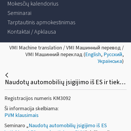
Mokesčių kalendorius
Seminarai
Tarptautinis apmokestinimas
Kontaktai / Apklausa
VMI Machine translation / VMI Машинный перевод /
VMI Машинний переклад (
English
,
Русский
,
Українська
)
Naudotų automobilių įsigijimo iš ES ir tiekimo į ES apmokestinimas PVM
Registracijos numeris KM3092
Ši informacija skelbiama:
PVM klausimais
Seminaro „
Naudotų automobilių įsigijimo iš ES