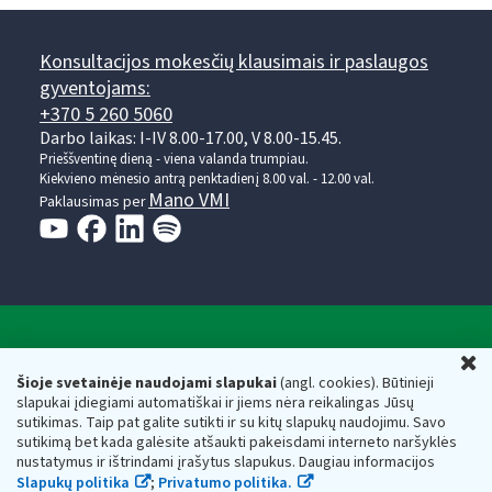
Konsultacijos mokesčių klausimais ir paslaugos
gyventojams:
+370 5 260 5060
Darbo laikas: I-IV 8.00-17.00, V 8.00-15.45.
Prieššventinę dieną - viena valanda trumpiau.
Kiekvieno mėnesio antrą penktadienį 8.00 val. - 12.00 val.
Mano VMI
Paklausimas per
Valstybinė mokesčių inspekcija prie Lietuvos
U
Respublikos finansų ministerijos
Šioje svetainėje naudojami slapukai
(angl. cookies). Būtinieji
slapukai įdiegiami automatiškai ir jiems nėra reikalingas Jūsų
Biudžetinė įstaiga. Juridinio asmens kodas — 188659752,
sutikimas. Taip pat galite sutikti ir su kitų slapukų naudojimu. Savo
adresas: Vasario 16-osios g. 14, 01107 Vilnius, Lietuva, el.paštas:
sutikimą bet kada galėsite atšaukti pakeisdami interneto naršyklės
vmi@vmi.lt
, E. pristatymo dėžutės adresas 188659752
nustatymus ir ištrindami įrašytus slapukus. Daugiau informacijos
Duomenys apie Valstybinę mokesčių inspekciją prie Lietuvos
Slapukų politika
;
Privatumo politika.
Respublikos finansų ministerijos kaupiami ir saugomi Juridinių