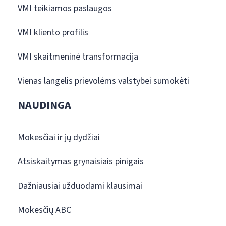
VMI teikiamos paslaugos
VMI kliento profilis
VMI skaitmeninė transformacija
Vienas langelis prievolėms valstybei sumokėti
NAUDINGA
Mokesčiai ir jų dydžiai
Atsiskaitymas grynaisiais pinigais
Dažniausiai užduodami klausimai
Mokesčių ABC