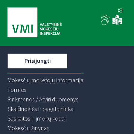
Prisijungti
Mokesčių mokėtojų informacija
Formos
Rinkmenos / Atviri duomenys
Skaičiuoklės ir pagalbininkai
Sąskaitos ir įmokų kodai
Mokesčių žinynas