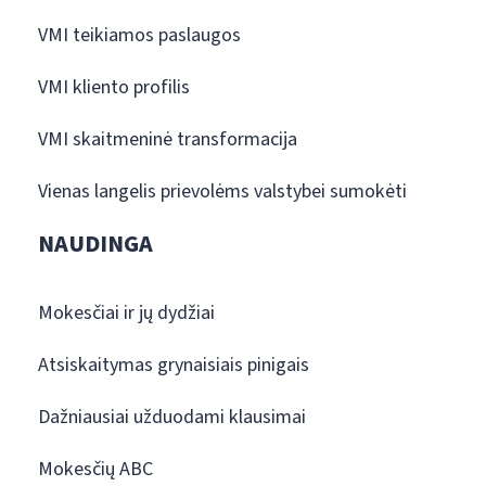
VMI teikiamos paslaugos
VMI kliento profilis
VMI skaitmeninė transformacija
Vienas langelis prievolėms valstybei sumokėti
NAUDINGA
Mokesčiai ir jų dydžiai
Atsiskaitymas grynaisiais pinigais
Dažniausiai užduodami klausimai
Mokesčių ABC