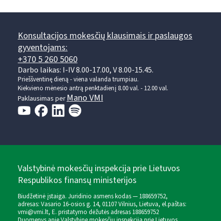
Konsultacijos mokesčių klausimais ir paslaugos
gyventojams:
+370 5 260 5060
Darbo laikas: I-IV 8.00-17.00, V 8.00-15.45.
Prieššventinę dieną - viena valanda trumpiau.
Kiekvieno mėnesio antrą penktadienį 8.00 val. - 12.00 val.
Mano VMI
Paklausimas per
Valstybinė mokesčių inspekcija prie Lietuvos
Respublikos finansų ministerijos
Biudžetinė įstaiga. Juridinio asmens kodas — 188659752,
adresas: Vasario 16-osios g. 14, 01107 Vilnius, Lietuva, el.paštas:
vmi@vmi.lt
, E. pristatymo dėžutės adresas 188659752
Duomenys apie Valstybinę mokesčių inspekciją prie Lietuvos