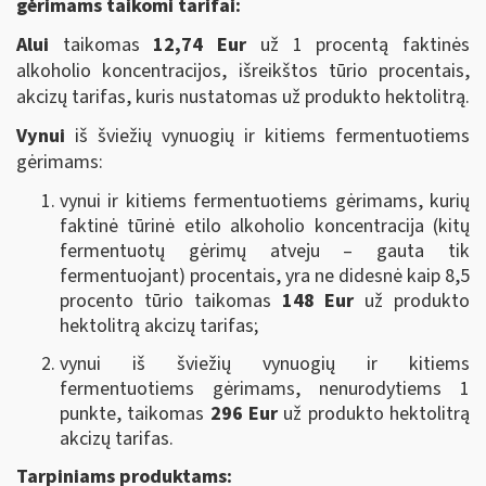
gėrimams taikomi tarifai:
Alui
taikomas
12,74
Eur
už 1 procentą faktinės
alkoholio koncentracijos, išreikštos tūrio procentais,
akcizų tarifas, kuris nustatomas už produkto hektolitrą.
Vynui
iš šviežių vynuogių ir kitiems fermentuotiems
gėrimams:
vynui ir kitiems fermentuotiems gėrimams, kurių
faktinė tūrinė etilo alkoholio koncentracija (kitų
fermentuotų gėrimų atveju – gauta tik
fermentuojant) procentais, yra ne didesnė kaip 8,5
procento tūrio taikomas
148 Eur
už produkto
hektolitrą akcizų tarifas;
vynui iš šviežių vynuogių ir kitiems
fermentuotiems gėrimams, nenurodytiems 1
punkte, taikomas
296 Eur
už produkto hektolitrą
akcizų tarifas.
Tarpiniams produktams: