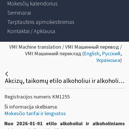
Mokesčių kalendorius
Seminarai
Tarptautinis apmokestinimas
Kontaktai / Apklausa
VMI Machine translation / VMI Машинный перевод /
VMI Машинний переклад (
English
,
Русский
,
Українська
)
Akcizų, taikomų etilo alkoholiui ir alkoholiniams gėrimams, tarifai
Registracijos numeris KM1255
Ši informacija skelbiama:
Mokesčio tarifai ir lengvatos
Nuo 2026-01-01 etilo alkoholiui ir alkoholiniams