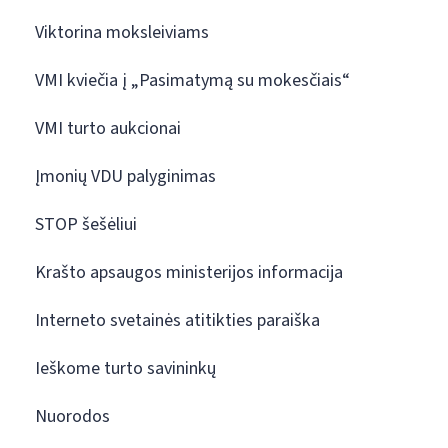
Viktorina moksleiviams
VMI kviečia į „Pasimatymą su mokesčiais“
VMI turto aukcionai
Įmonių VDU palyginimas
STOP šešėliui
Krašto apsaugos ministerijos informacija
Interneto svetainės atitikties paraiška
Ieškome turto savininkų
Nuorodos