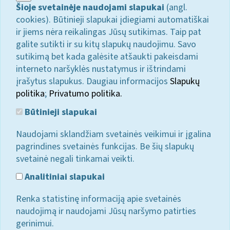
Šioje svetainėje naudojami slapukai
(angl.
cookies). Būtinieji slapukai įdiegiami automatiškai
ir jiems nėra reikalingas Jūsų sutikimas. Taip pat
galite sutikti ir su kitų slapukų naudojimu. Savo
sutikimą bet kada galėsite atšaukti pakeisdami
interneto naršyklės nustatymus ir ištrindami
įrašytus slapukus. Daugiau informacijos
Slapukų
politika
;
Privatumo politika.
Būtinieji slapukai
Naudojami sklandžiam svetainės veikimui ir įgalina
pagrindines svetainės funkcijas. Be šių slapukų
svetainė negali tinkamai veikti.
Analitiniai slapukai
Renka statistinę informaciją apie svetainės
naudojimą ir naudojami Jūsų naršymo patirties
gerinimui.