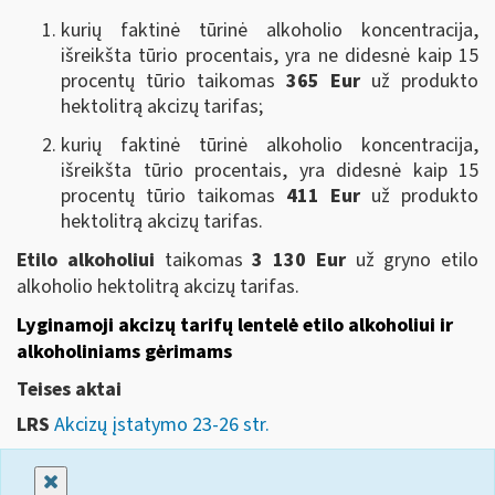
kurių faktinė tūrinė alkoholio koncentracija,
išreikšta tūrio procentais, yra ne didesnė kaip 15
procentų tūrio taikomas
365 Eur
už produkto
hektolitrą akcizų tarifas;
kurių faktinė tūrinė alkoholio koncentracija,
išreikšta tūrio procentais, yra didesnė kaip 15
procentų tūrio taikomas
411 Eur
už produkto
hektolitrą akcizų tarifas.
Etilo alkoholiui
taikomas
3 130 Eur
už gryno etilo
alkoholio hektolitrą akcizų tarifas
.
Lyginamoji akcizų tarifų lentelė etilo alkoholiui ir
alkoholiniams gėrimams
Teises aktai
LRS
Akcizų įstatymo 23-26 str.
Uždaryti