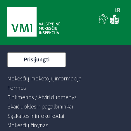
Prisijungti
Mokesčių mokėtojų informacija
Formos
Rinkmenos / Atviri duomenys
Skaičiuoklės ir pagalbininkai
Sąskaitos ir įmokų kodai
Mokesčių žinynas