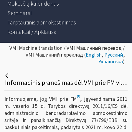
Mokesčių kalendorius
Seminarai
Tarptautinis apmokestinimas
Kontaktai / Apklausa
VMI Machine translation / VMI Машинный перевод /
VMI Машинний переклад (
English
,
Русский
,
Українська
)
Informacinis pranešimas dėl VMI prie FM viršininko 2022 m. gruodžio 23 d. įsakymo Nr. VA-95 „Dėl Informacijos apie platformose vykdomas veiklas teikimo Valstybinei mokesčių inspekcijai taisyklių patvirtinimo“
[1]
Informuojame, jog VMI prie FM
, įgyvendinama 2011
m. vasario 15 d. Tarybos direktyvą 2011/16/ES dėl
administracinio bendradarbiavimo apmokestinimo
srityje ir panaikinančią Direktyvą 77/799/EBB su
paskutiniais pakeitimais, padarytais 2021 m. kovo 22 d.