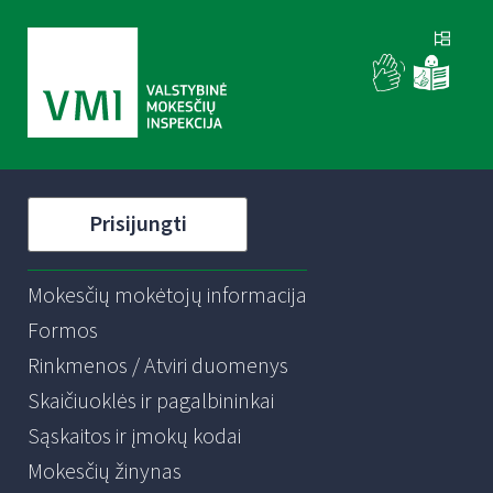
Prisijungti
Mokesčių mokėtojų informacija
Formos
Rinkmenos / Atviri duomenys
Skaičiuoklės ir pagalbininkai
Sąskaitos ir įmokų kodai
Mokesčių žinynas