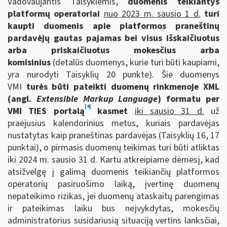
Vadovaujantis Taisyklėmis,
duomenis teikiantys
platformų operatoriai
nuo 2023 m. sausio 1 d.
turi
kaupti duomenis apie
platformos praneštinų
pardavėjų gautas pajamas bei visus išskaičiuotus
arba priskaičiuotus mokesčius arba
komisinius
(detalūs duomenys, kurie turi būti kaupiami,
yra nurodyti Taisyklių 20 punkte). Šie duomenys
VMI
turės būti pateikti duomenų rinkmenoje XML
(angl.
Extensible Markup Language
) formatu per
[4]
VMI TIES portalą
kasmet
iki sausio 31 d.
už
praėjusius kalendorinius metus, kuriais pardavėjas
nustatytas kaip praneštinas pardavėjas (Taisyklių 16, 17
punktai), o pirmasis duomenų teikimas turi būti atliktas
iki 2024 m. sausio 31 d. Kartu atkreipiame dėmesį, kad
atsižvelgę į galimą duomenis teikiančių platformos
operatorių pasiruošimo laiką, įvertinę duomenų
nepateikimo rizikas, jei duomenų ataskaitų parengimas
ir pateikimas laiku bus neįvykdytas, mokesčių
administratorius susidariusią situaciją vertins lanksčiai,