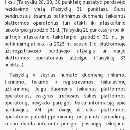
tiksli (Taisyklių 28, 29, 30 punktai); nustatyti pardavėjo
rezidavimo vietą (Taisyklių 31 punktas). Šiuos
bendruosius išsamius patikrinimus duomenis teikiantis
platformos operatorius turi atlikti iki ataskaitinio
laikotarpio gruodžio 31 d. (Taisyklių 21 punktas) arba iki
antrojo ataskaitinio laikotarpio gruodžio 31 d., jei
patikrinimą atlieka iki 2023 m. sausio 1 d. platformoje
užsiregistravusio pardavėjo atžvilgiu ar naujo
platformos operatoriaus atžvilgiu (Taisyklių 33
punktas).
Taisyklių V skyrius numato duomenų rinkimo,
tikrinimo, teikimo ir registravimosi reikalavimų
užtikrinimą. Jeigu duomenis teikiantis platformos
operatorius, išskyrus trečiosios šalies platformos
operatorių, nevykdo pareigos teikti informaciją apie
pardavėjus, VMI po dviejų iš eilės platformos
operatoriui pateiktų priminimų turi priimti sprendimą,
kuriuo duoda interneto prieigos paslaugų teikėjams