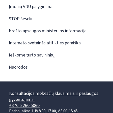
Įmonių VDU palyginimas
STOP šešėliui
Krašto apsaugos ministerijos informacija
Interneto svetainės atitikties paraiška
Ieškome turto savininkų
Nuorodos
Konsultacijos mokesčių klausimais ir paslaugos
gyventojams:
+370 5 260 5060
Darbo laikas: I-IV 8.00-17.00, V 8.00-15.45.