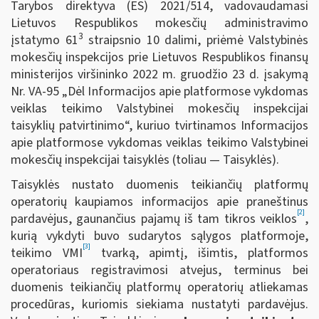
Tarybos direktyva (ES) 2021/514, vadovaudamasi
Lietuvos Respublikos mokesčių administravimo
3
įstatymo 61
straipsnio 10 dalimi, priėmė Valstybinės
mokesčių inspekcijos prie Lietuvos Respublikos finansų
ministerijos viršininko 2022 m. gruodžio 23 d. įsakymą
Nr. VA-95 „Dėl Informacijos apie platformose vykdomas
veiklas teikimo Valstybinei mokesčių inspekcijai
taisyklių patvirtinimo“, kuriuo tvirtinamos Informacijos
apie platformose vykdomas veiklas teikimo Valstybinei
mokesčių inspekcijai taisyklės (toliau — Taisyklės).
Taisyklės nustato duomenis teikiančių platformų
operatorių kaupiamos informacijos apie praneštinus
[2]
pardavėjus, gaunančius pajamų iš tam tikros veiklos
,
kurią vykdyti buvo sudarytos sąlygos platformoje,
[3]
teikimo VMI
tvarką, apimtį, išimtis, platformos
operatoriaus registravimosi atvejus, terminus bei
duomenis teikiančių platformų operatorių atliekamas
procedūras, kuriomis siekiama nustatyti pardavėjus.