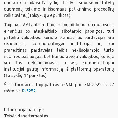
operatoriai laikosi Taisyklių III ir IV skyriuose nustatytų
duomenų teikimo ir išsamaus patikrinimo procedūrų
reikalavimų (Taisyklių 39 punktas).
Taip pat, VMI automatinių mainų būdu per du mėnesius,
einančius po ataskaitinio laikotarpio pabaigos, turi
pateikti valstybės, kurioje praneštinas pardavėjas yra
rezidentas, kompetentingai institucijai ir, kai
praneštinas pardavėjas teikia nekilnojamojo turto
nuomos paslaugas, bet kuriuo atveju valstybės, kurioje
yra tas nekilnojamasis turtas, kompetentingai
institucijai gautą informaciją iš platformų operatorių
(Taisyklių 47 punktas).
Šią informaciją taip pat rasite VMI prie FM 2022-12-27
rašte Nr.
R-5252.
Informaciją parengė
Teisės departamentas