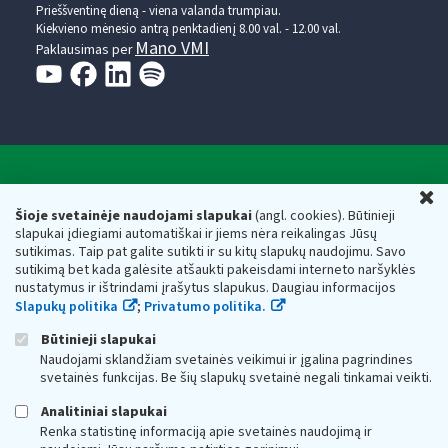
Prieššventinę dieną - viena valanda trumpiau.
Kiekvieno mėnesio antrą penktadienį 8.00 val. - 12.00 val.
Mano VMI
Paklausimas per
Valstybinė mokesčių inspekcija prie Lietuvos
U
Respublikos finansų ministerijos
Šioje svetainėje naudojami slapukai
(angl. cookies). Būtinieji
slapukai įdiegiami automatiškai ir jiems nėra reikalingas Jūsų
Biudžetinė įstaiga. Juridinio asmens kodas — 188659752,
sutikimas. Taip pat galite sutikti ir su kitų slapukų naudojimu. Savo
adresas: Vasario 16-osios g. 14, 01107 Vilnius, Lietuva, el.paštas:
sutikimą bet kada galėsite atšaukti pakeisdami interneto naršyklės
vmi@vmi.lt
, E. pristatymo dėžutės adresas 188659752
nustatymus ir ištrindami įrašytus slapukus. Daugiau informacijos
Duomenys apie Valstybinę mokesčių inspekciją prie Lietuvos
Slapukų politika
;
Privatumo politika.
Respublikos finansų ministerijos kaupiami ir saugomi Juridinių
asmenų registre
Būtinieji slapukai
Naudojami sklandžiam svetainės veikimui ir įgalina pagrindines
svetainės funkcijas. Be šių slapukų svetainė negali tinkamai veikti.
Analitiniai slapukai
Renka statistinę informaciją apie svetainės naudojimą ir