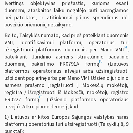
įvertinęs objektyvias priežastis, kurioms esant
duomenų ataskaitos laiku negalėjo būti parengiamos
bei pateiktos, ir atitinkamai priims sprendimus dėl
poveikio priemonių netaikymo.
Be to, Taisyklės numato, kad prieš pateikiant duomenis
VMI, identifikavimui platformų operatorius turi
[5]
užregistruoti platformos duomenis per Mano VMI
,
pateikiant Juridinio asmens struktūrinio padalinio
[6]
duomenų pakeitimo FR0791A formą
(Lietuvos
platformos operatoriaus atveju) arba užsiregistruoti
užpildant popierinę arba per Mano VMI Užsienio juridinio
asmens prašymo įregistruoti į Mokesčių mokėtojų
registrą / išregistruoti iš Mokesčių mokėtojų registro
[7]
FR0227 formą
(užsienio platformos operatoriaus
atveju). Atkreipiame dėmesį, kad:
1) Lietuvos ar kitos Europos Sąjungos valstybės narės
platformų operatorius turi užsiregistruoti
(Taisyklių 8, 9
punktai):