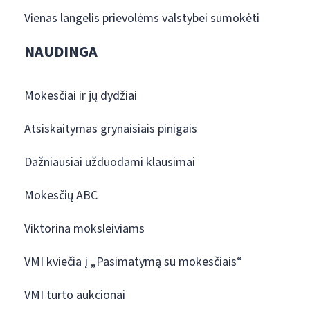
Vienas langelis prievolėms valstybei sumokėti
NAUDINGA
Mokesčiai ir jų dydžiai
Atsiskaitymas grynaisiais pinigais
Dažniausiai užduodami klausimai
Mokesčių ABC
Viktorina moksleiviams
VMI kviečia į „Pasimatymą su mokesčiais“
VMI turto aukcionai