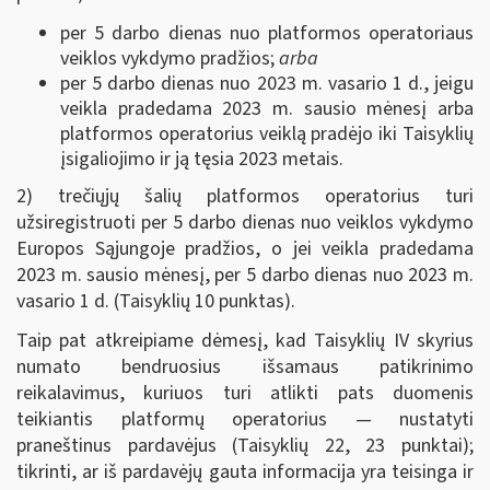
per 5 darbo dienas nuo platformos operatoriaus
veiklos vykdymo pradžios;
arba
per 5 darbo dienas nuo 2023 m. vasario 1 d., jeigu
veikla pradedama 2023 m. sausio mėnesį arba
platformos operatorius veiklą pradėjo iki Taisyklių
įsigaliojimo ir ją tęsia 2023 metais.
2) trečiųjų šalių platformos operatorius turi
užsiregistruoti per 5 darbo dienas nuo veiklos vykdymo
Europos Sąjungoje pradžios, o jei veikla pradedama
2023 m. sausio mėnesį, per 5 darbo dienas nuo 2023 m.
vasario 1 d. (Taisyklių 10 punktas).
Taip pat atkreipiame dėmesį, kad Taisyklių IV skyrius
numato bendruosius išsamaus patikrinimo
reikalavimus, kuriuos turi atlikti pats duomenis
teikiantis platformų operatorius — nustatyti
praneštinus pardavėjus (Taisyklių 22, 23 punktai);
tikrinti, ar iš pardavėjų gauta informacija yra teisinga ir