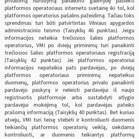
privalomą nurodymą panaikinti galimybę pasiekti
platformos operatoriaus interneto svetainę iki tol, kol
platformos operatorius pašalins pažeidimą. Tačiau toks
sprendimas turi būti patvirtintas Vilniaus apygardos
administracinio teismo (Taisyklių 46 punktas). Jeigu
informacijos neteikia trečiosios šalies platformos
operatorius, VMI po dviejų priminimų turi panaikinti
trečiosios šalies platformos operatoriaus registraciją
(Taisyklių 42 punktas). Jei platformos operatoriui
informacijos nepateikia pats pardavėjas, po dviejų
platformos operatoriaus priminimų nepateikus
duomenų, platformos operatorius privalo panaikinti
pardavėjo paskyrą ir neleisti pardavėjui iš naujo
registruotis platformoje arba sustabdyti atlygio
pardavėjui mokėjimą tol, kol pardavėjas pateiks
prašomą informaciją (Taisyklių 40 punktas). Bet kuriuo
atveju, VMI turi teisę stebėti ir kontroliuoti duomenis
teikiančių platformos operatorių veiklą, siekdama
kontroliuoti, ar duomenis teikiantys platformų