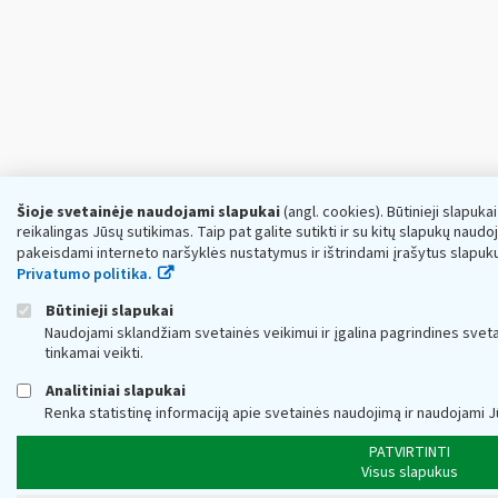
Šioje svetainėje naudojami slapukai
(angl. cookies). Būtinieji slapuka
reikalingas Jūsų sutikimas. Taip pat galite sutikti ir su kitų slapukų naud
pakeisdami interneto naršyklės nustatymus ir ištrindami įrašytus slapuk
Privatumo politika.
Būtinieji slapukai
Naudojami sklandžiam svetainės veikimui ir įgalina pagrindines sveta
tinkamai veikti.
Analitiniai slapukai
Renka statistinę informaciją apie svetainės naudojimą ir naudojami J
PATVIRTINTI
Visus slapukus