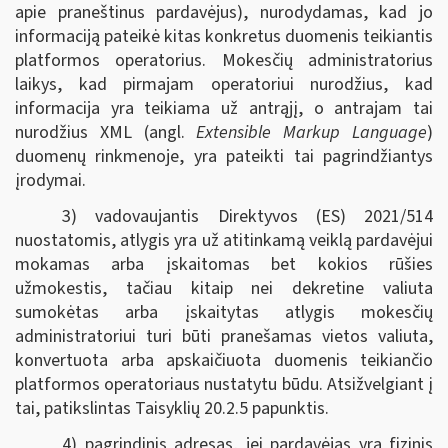
apie praneštinus pardavėjus), nurodydamas, kad jo
informaciją pateikė kitas konkretus duomenis teikiantis
platformos operatorius. Mokesčių administratorius
laikys, kad pirmajam operatoriui nurodžius, kad
informacija yra teikiama už antrąjį, o antrajam tai
nurodžius XML (angl.
Extensible Markup Language
)
duomenų rinkmenoje, yra pateikti tai pagrindžiantys
įrodymai.
3) vadovaujantis Direktyvos (ES) 2021/514
nuostatomis, atlygis yra už atitinkamą veiklą pardavėjui
mokamas arba įskaitomas bet kokios rūšies
užmokestis, tačiau kitaip nei dekretine valiuta
sumokėtas arba įskaitytas atlygis mokesčių
administratoriui turi būti pranešamas vietos valiuta,
konvertuota arba apskaičiuota duomenis teikiančio
platformos operatoriaus nustatytu būdu. Atsižvelgiant į
tai, patikslintas Taisyklių 20.2.5 papunktis.
4) pagrindinis adresas, jei pardavėjas yra fizinis