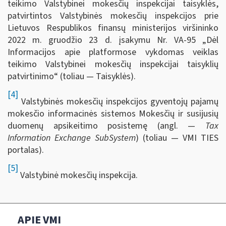
teikimo Valstybinei mokesčių inspekcijai taisyklės,
patvirtintos Valstybinės mokesčių inspekcijos prie
Lietuvos Respublikos finansų ministerijos viršininko
2022 m. gruodžio 23 d. įsakymu Nr. VA-95 „Dėl
Informacijos apie platformose vykdomas veiklas
teikimo Valstybinei mokesčių inspekcijai taisyklių
patvirtinimo“ (toliau — Taisyklės).
[4]
Valstybinės mokesčių inspekcijos gyventojų pajamų
mokesčio informacinės sistemos Mokesčių ir susijusių
duomenų apsikeitimo posistemę (angl. —
Tax
Information Exchange SubSystem
) (toliau — VMI TIES
portalas).
[5]
Valstybinė mokesčių inspekcija.
APIE VMI