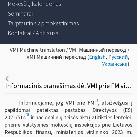
Mokesčių kalendorius
Seminarai
Tarptautinis apmokestinimas
Kontaktai / Apklausa
VMI Machine translation / VMI Машинный перевод /
VMI Машинний переклад (
English
,
Русский
,
Українська
)
Informacinis pranešimas dėl VMI prie FM viršininko 2023 m. balandžio 4 d. įsakymo Nr. VA-23 „Dėl VMI prie FM viršininko 2022 m. gruodžio 23 d. įsakymo Nr. VA-95 „Dėl informacijos apie platformose vykdomas veiklas teikimo VMI taisyklių patvirtinimo“ pakeitimo“
[1]
Informuojame, jog VMI prie FM
, atsižvelgusi į
papildomai pateiktas pastabas Direktyvos (ES)
[2]
2021/514
ir nacionalinių teisės aktų atitikties lentelei,
priėmė Valstybinės mokesčių inspekcijos prie Lietuvos
Respublikos finansų ministerijos viršininko 2023 m.