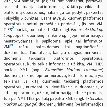
2021/514 numatyta, jog neturint praneštinų pardavėjų
ar esant situacijai, kai informaciją už kitą pateikia kitas
platformų operatorius, reikalinga tai įrodyti, pakeistas
Taisyklių 5 punktas. Esant atvejui, kuomet platformos
operatorius neturi praneštinų pardavėjų, jis per VMI
[4]
TIES
portalą turi pateikti XML (angl.
Extensible Markup
Language
) duomenų rinkmeną, joje informacijos
nenurodydamas ir papildomai apie tai informuoti
[5]
VMI
raštu, pateikdamas tai pagrindžiančius
dokumentus. Tuo atveju, kai yra daugiau nei vienas
duomenis teikiantis platformos operatorius,
operatorius, kuris teikia informaciją už kitą, VMI TIES
portale XML (angl.
Extensible Markup Language
)
duomenų rinkmenoje turi nurodyti, kad informacija yra
teikiama už kitą duomenis teikiantį platformos
operatorių, nurodant jo identifikacinius duomenis, o
kitas operatorius, už kurį informaciją pateikė pirmasis,
turi per VMI TIES portalą pateikti XML (angl.
Extensible
Markup Language
) duomenų rinkmeną (be informacijos