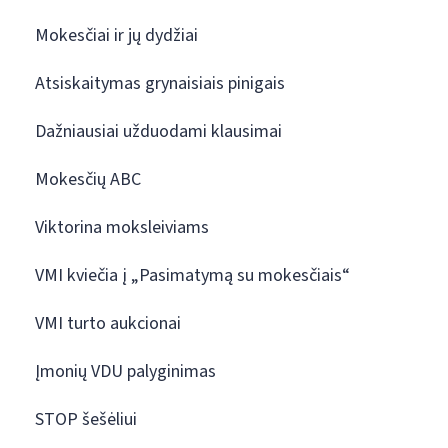
Mokesčiai ir jų dydžiai
Atsiskaitymas grynaisiais pinigais
Dažniausiai užduodami klausimai
Mokesčių ABC
Viktorina moksleiviams
VMI kviečia į „Pasimatymą su mokesčiais“
VMI turto aukcionai
Įmonių VDU palyginimas
STOP šešėliui