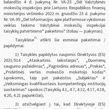
balandžio 4 d. įsakymą Nr. VA-23 „Dėl Valstybinės
mokesčių inspekcijos prie Lietuvos Respublikos finansų
ministerijos viršininko 2022 m. gruodžio 23 d. įsakymo
Nr. VA-95 „Dėl Informacijos apie platformose vykdomas
veiklas teikimo Valstybinei mokesčių inspekcijai
taisyklių patvirtinimo“ pakeitimo“ (toliau — Įsakymas).
[3]
Taisyklėse
atlikti šie esminiai pakeitimai /
papildymai:
1) Taisyklės papildytos naujomis Direktyvos (ES)
2021/514 „Ataskaitinis laikotarpis“, „Duomenų
saugumo pažeidimas“, „Pagrindinis adresas“, „Prekės“,
„Pridėtinės vertės mokesčio mokėtojo kodas“
sąvokomis, taip pat pakeistos „Subjektas“ ir
„Veiksmingas kvalifikuotasis kompetentingų institucijų
susitarimas“ sąvokos (Taisyklių 4.1, 4.7, 4.12, 4.17, 4.18,
4.20, 4.21 papunkčiai);
2) atsižvelgiant į tai, kad Direktyvoje (ES)