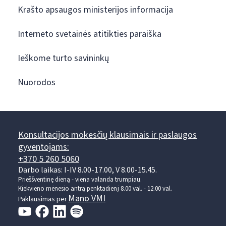
Krašto apsaugos ministerijos informacija
Interneto svetainės atitikties paraiška
Ieškome turto savininkų
Nuorodos
Konsultacijos mokesčių klausimais ir paslaugos
gyventojams:
+370 5 260 5060
Darbo laikas: I-IV 8.00-17.00, V 8.00-15.45.
Prieššventinę dieną - viena valanda trumpiau.
Kiekvieno mėnesio antrą penktadienį 8.00 val. - 12.00 val.
Mano VMI
Paklausimas per