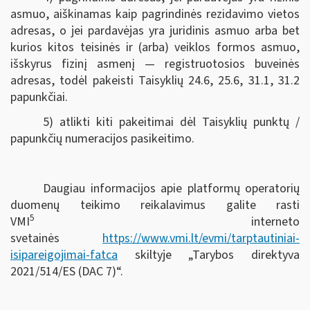
asmuo, aiškinamas kaip pagrindinės rezidavimo vietos
adresas, o jei pardavėjas yra juridinis asmuo arba bet
kurios kitos teisinės ir (arba) veiklos formos asmuo,
išskyrus fizinį asmenį — registruotosios buveinės
adresas, todėl pakeisti Taisyklių 24.6, 25.6, 31.1, 31.2
papunkčiai.
5) atlikti kiti pakeitimai dėl Taisyklių punktų /
papunkčių numeracijos pasikeitimo.
Daugiau informacijos apie platformų operatorių
duomenų teikimo reikalavimus galite rasti
5
VMI
interneto
svetainės
https://www.vmi.lt/evmi/tarptautiniai-
isipareigojimai-fatca
skiltyje „Tarybos direktyva
2021/514/ES (DAC 7)“.