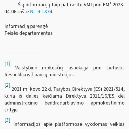
1
Šią informaciją taip pat rasite VMI prie FM
2023-
04-06 rašte
Nr. R-1374
.
Informaciją parengė
Teisės departamentas
[1]
Valstybinė mokesčių inspekcija prie Lietuvos
Respublikos finansų ministerijos.
[2]
2021 m. kovo 22 d. Tarybos Direktyva (ES) 2021/514,
kuria iš dalies keičiama Direktyva 2011/16/ES dėl
administracinio bendradarbiavimo apmokestinimo
srityje.
[3]
Informacijos apie platformose vykdomas veiklas