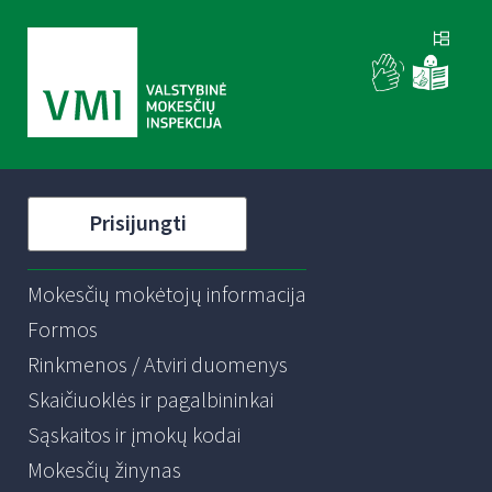
Prisijungti
Mokesčių mokėtojų informacija
Formos
Rinkmenos / Atviri duomenys
Skaičiuoklės ir pagalbininkai
Sąskaitos ir įmokų kodai
Mokesčių žinynas