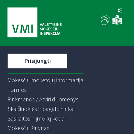
Prisijungti
Mokesčių mokėtojų informacija
Formos
Rinkmenos / Atviri duomenys
Skaičiuoklės ir pagalbininkai
Sąskaitos ir įmokų kodai
Mokesčių žinynas