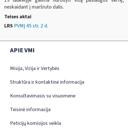
19 laukelyje galima nurodyti visą paslaugos vertę,
neskaidant į maršruto dalis.
Teises aktai
LRS
PVMĮ 45 str. 2 d.
APIE VMI
Misija, Vizija ir Vertybės
Struktūra ir kontaktinė informacija
Konsultavimasis su visuomene
Teisinė informacija
Peticijų komisijos veikla