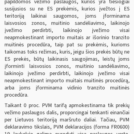
papildomos vežimo paslaugos, kurios yra tiesiogiai
susijusios su ne ES prekėmis, kurios įvežtos į ES
teritoriją laikinai saugomos, joms įforminama
laisvosios zonos, muitinio sandėliavimo, laikinojo
įvežimo perdirbti, laikinojo įvežimo visai
neapmokestinant importo muitais ar išorinio tranzito
muitinės procedūra, taip pat su prekėmis, kurioms
taikomas toks režimas, kuris, jeigu šios prekės būtų ne
ES prekės, būtų laikinasis saugojimas, leistų joms
įforminti laisvosios zonos, muitinio sandėliavimo,
laikinojo įvežimo perdirbti, laikinojo įvežimo visai
neapmokestinant importo muitais muitinės procedūrą,
arba joms įforminama vidinio tranzito muitinės
procedūra.
Taikant 0 proc. PVM tarifą apmokestinama tik prekių
vežimo paslaugos dalis, proporcingai tenkanti einančiai
per Lietuvos teritoriją maršruto daliai. Tačiau, PVM
deklaravimo tikslais, PVM deklaracijos (forma FR0600)