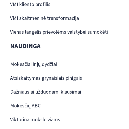
VMI kliento profilis
VMI skaitmeninė transformacija
Vienas langelis prievolėms valstybei sumokėti
NAUDINGA
Mokesčiai ir jų dydžiai
Atsiskaitymas grynaisiais pinigais
Dažniausiai užduodami klausimai
Mokesčių ABC
Viktorina moksleiviams