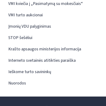
VMI kviečia į „Pasimatymą su mokesčiais“
VMI turto aukcionai
Įmonių VDU palyginimas
STOP šešėliui
Krašto apsaugos ministerijos informacija
Interneto svetainės atitikties paraiška
Ieškome turto savininkų
Nuorodos