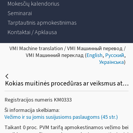
Mokesčių kalendorius
Seminarai
Tarptautinis apmokestinimas
Kontaktai / Apklausa
VMI Machine translation / VMI Машинный перевод /
VMI Машинний переклад (
English
,
Русский
,
Українська
)
Kokias muitinės procedūras ar veiksmus atlikus, vežimo ir papildomoms vežimo paslaugoms gali būti taikomas 0 proc. PVM tarifas?
Registracijos numeris KM0333
Ši informacija skelbiama:
Vežimo ir su jomis susijusioms paslaugoms (45 str.)
Taikant 0 proc. PVM tarifą apmokestinamos vežimo bei