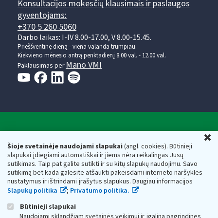
Konsultacijos mokesčių klausimais ir paslaugos
gyventojams:
+370 5 260 5060
Darbo laikas: I-IV 8.00-17.00, V 8.00-15.45.
Prieššventinę dieną - viena valanda trumpiau.
Kiekvieno mėnesio antrą penktadienį 8.00 val. - 12.00 val.
Mano VMI
Paklausimas per
Valstybinė mokesčių inspekcija prie Lietuvos
U
Respublikos finansų ministerijos
Šioje svetainėje naudojami slapukai
(angl. cookies). Būtinieji
slapukai įdiegiami automatiškai ir jiems nėra reikalingas Jūsų
Biudžetinė įstaiga. Juridinio asmens kodas — 188659752,
sutikimas. Taip pat galite sutikti ir su kitų slapukų naudojimu. Savo
adresas: Vasario 16-osios g. 14, 01107 Vilnius, Lietuva, el.paštas:
sutikimą bet kada galėsite atšaukti pakeisdami interneto naršyklės
vmi@vmi.lt
, E. pristatymo dėžutės adresas 188659752
nustatymus ir ištrindami įrašytus slapukus. Daugiau informacijos
Duomenys apie Valstybinę mokesčių inspekciją prie Lietuvos
Slapukų politika
;
Privatumo politika.
Respublikos finansų ministerijos kaupiami ir saugomi Juridinių
asmenų registre
Būtinieji slapukai
Naudojami sklandžiam svetainės veikimui ir įgalina pagrindines