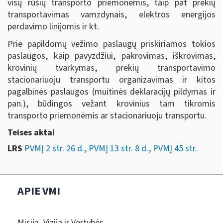
visų rūšių transporto priemonėmis, taip pat prekių
transportavimas vamzdynais, elektros energijos
perdavimo linijomis ir kt.
Prie papildomų vežimo paslaugų priskiriamos tokios
paslaugos, kaip pavyzdžiui, pakrovimas, iškrovimas,
krovinių tvarkymas, prekių transportavimo
stacionariuoju transportu organizavimas ir kitos
pagalbinės paslaugos (muitinės deklaracijų pildymas ir
pan.), būdingos vežant krovinius tam tikromis
transporto priemonėmis ar stacionariuoju transportu.
Teises aktai
LRS
PVMĮ 2 str. 26 d., PVMĮ 13 str. 8 d., PVMĮ 45 str.
APIE VMI
Misija, Vizija ir Vertybės