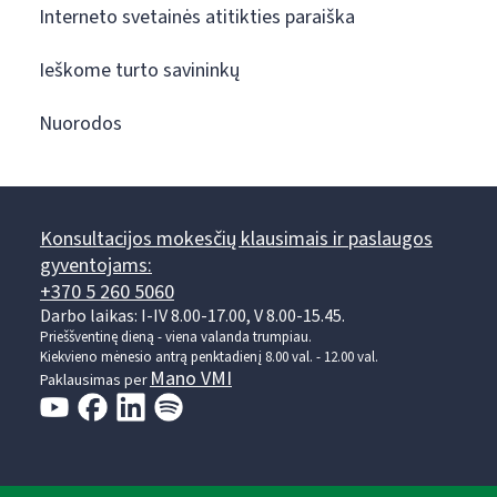
Interneto svetainės atitikties paraiška
Ieškome turto savininkų
Nuorodos
Konsultacijos mokesčių klausimais ir paslaugos
gyventojams:
+370 5 260 5060
Darbo laikas: I-IV 8.00-17.00, V 8.00-15.45.
Prieššventinę dieną - viena valanda trumpiau.
Kiekvieno mėnesio antrą penktadienį 8.00 val. - 12.00 val.
Mano VMI
Paklausimas per