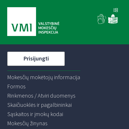
Prisijungti
Mokesčių mokėtojų informacija
Formos
Rinkmenos / Atviri duomenys
Skaičiuoklės ir pagalbininkai
Sąskaitos ir įmokų kodai
Mokesčių žinynas