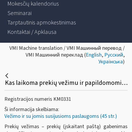
Mokesčių kalendorius
Seminarai
Tarptautinis apmokestinimas
Kontaktai / Apklausa
VMI Machine translation / VMI Машинный перевод /
VMI Машинний переклад (
English
,
Русский
,
Українська
)
Kas laikoma prekių vežimu ir papildomomis vežimo paslaugomis?
Registracijos numeris KM0331
Ši informacija skelbiama:
Vežimo ir su jomis susijusioms paslaugoms (45 str.)
Prekių vežimas – prekių (įskaitant paštą) gabenimas