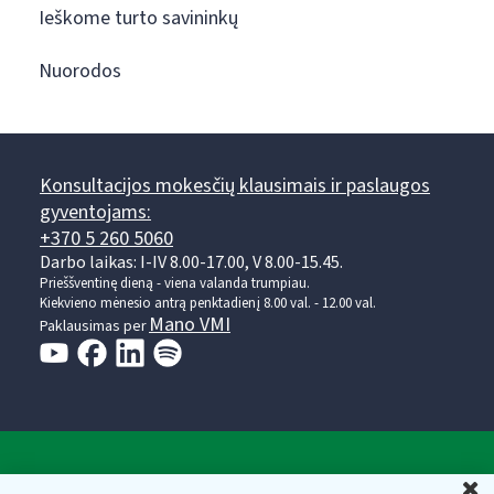
Ieškome turto savininkų
Nuorodos
Konsultacijos mokesčių klausimais ir paslaugos
gyventojams:
+370 5 260 5060
Darbo laikas: I-IV 8.00-17.00, V 8.00-15.45.
Prieššventinę dieną - viena valanda trumpiau.
Kiekvieno mėnesio antrą penktadienį 8.00 val. - 12.00 val.
Mano VMI
Paklausimas per
Valstybinė mokesčių inspekcija prie Lietuvos
U