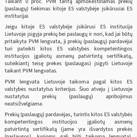
Taikant 0 proc. PVM tarifą apmokestinamas prekių
(paslaugų) tiekimas kitoje ES valstybėje įsikūrusiai ES
institucijai.
Jeigu kitoje ES valstybėje įsikūrusi ES institucija
Lietuvoje įsigyja prekių bei paslaugų ir nori, kad jai būtų
pritaikyta PVM lengvata, ji prekių (paslaugų) pardavėjui
turi pateikti kitos ES valstybės kompetentingos
institucijos įgaliotų asmenų patvirtintą sertifikatą,
suteikiantį teisę prekes (paslaugas) įsigyti Lietuvoje
taikant PVM lengvatas.
PVM lengvata Lietuvoje taikoma pagal kitos ES
valstybės nustatytus kriterijus. Šiuo atveju į Lietuvoje
nustatytus prekių (paslaugų) apribojimus
neatsižvelgiama.
Prekių (paslaugų) pardavėjas, turintis kitos ES valstybės
kompetentingos institucijos įgaliotų asmenų
patvirtintą sertifikatą (jame yra išvardytos prekės
(paslaugos), kurioms gali būti taikoma lengvata),