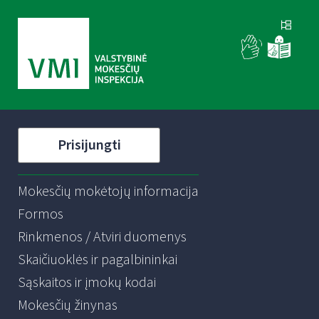
Prisijungti
Mokesčių mokėtojų informacija
Formos
Rinkmenos / Atviri duomenys
Skaičiuoklės ir pagalbininkai
Sąskaitos ir įmokų kodai
Mokesčių žinynas