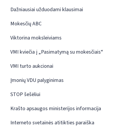
Dažniausiai užduodami klausimai
Mokesčių ABC
Viktorina moksleiviams
VMI kviečia į „Pasimatymą su mokesčiais“
VMI turto aukcionai
Įmonių VDU palyginimas
STOP šešėliui
Krašto apsaugos ministerijos informacija
Interneto svetainės atitikties paraiška