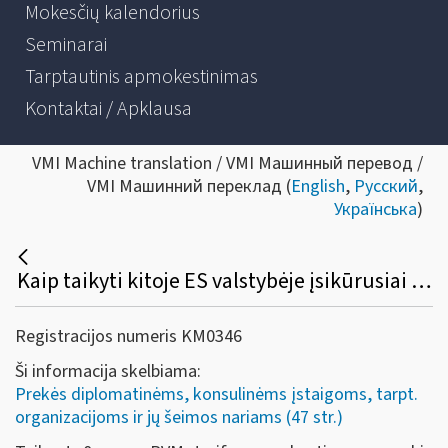
Mokesčių kalendorius
Seminarai
Tarptautinis apmokestinimas
Kontaktai / Apklausa
VMI Machine translation / VMI Машинный перевод /
VMI Машинний переклад (
English
,
Русский
,
Українська
)
Kaip taikyti kitoje ES valstybėje įsikūrusiai ES institucijai Lietuvoje įsigytų prekių (paslaugų) pirkimo PVM lengvatą?
Registracijos numeris KM0346
Ši informacija skelbiama:
Prekės diplomatinėms, konsulinėms įstaigoms, tarpt.
organizacijoms ir jų šeimos nariams (47 str.)