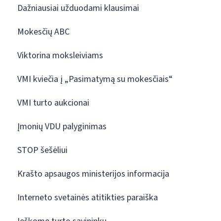
Dažniausiai užduodami klausimai
Mokesčių ABC
Viktorina moksleiviams
VMI kviečia į „Pasimatymą su mokesčiais“
VMI turto aukcionai
Įmonių VDU palyginimas
STOP šešėliui
Krašto apsaugos ministerijos informacija
Interneto svetainės atitikties paraiška