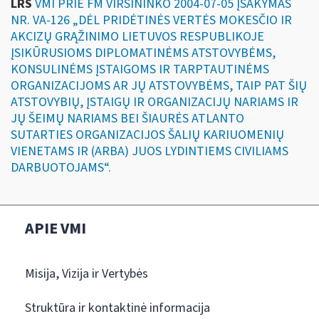
LRS
VMI PRIE FM VIRŠININKO 2004-07-05 ĮSAKYMAS
NR. VA-126 „DĖL PRIDĖTINĖS VERTĖS MOKESČIO IR
AKCIZŲ GRĄŽINIMO LIETUVOS RESPUBLIKOJE
ĮSIKŪRUSIOMS DIPLOMATINĖMS ATSTOVYBĖMS,
KONSULINĖMS ĮSTAIGOMS IR TARPTAUTINĖMS
ORGANIZACIJOMS AR JŲ ATSTOVYBĖMS, TAIP PAT ŠIŲ
ATSTOVYBIŲ, ĮSTAIGŲ IR ORGANIZACIJŲ NARIAMS IR
JŲ ŠEIMŲ NARIAMS BEI ŠIAURĖS ATLANTO
SUTARTIES ORGANIZACIJOS ŠALIŲ KARIUOMENIŲ
VIENETAMS IR (ARBA) JUOS LYDINTIEMS CIVILIAMS
DARBUOTOJAMS“.
APIE VMI
Misija, Vizija ir Vertybės
Struktūra ir kontaktinė informacija