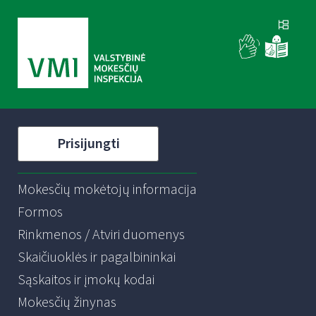
Prisijungti
Mokesčių mokėtojų informacija
Formos
Rinkmenos / Atviri duomenys
Skaičiuoklės ir pagalbininkai
Sąskaitos ir įmokų kodai
Mokesčių žinynas