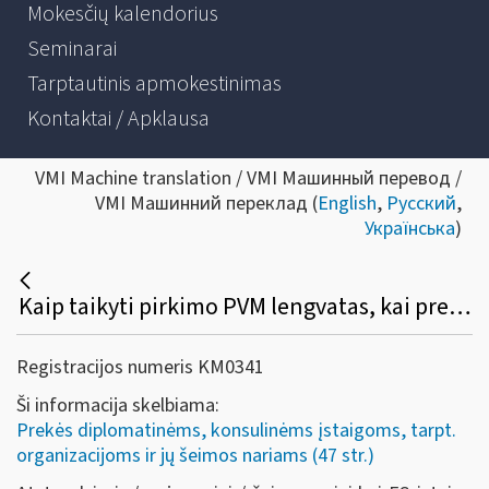
Mokesčių kalendorius
Seminarai
Tarptautinis apmokestinimas
Kontaktai / Apklausa
VMI Machine translation / VMI Машинный перевод /
VMI Машинний переклад (
English
,
Русский
,
Українська
)
Kaip taikyti pirkimo PVM lengvatas, kai prekės (paslaugos) įsigyjamos kitoje ES valstybėje narėje?
Registracijos numeris KM0341
Ši informacija skelbiama:
Prekės diplomatinėms, konsulinėms įstaigoms, tarpt.
organizacijoms ir jų šeimos nariams (47 str.)