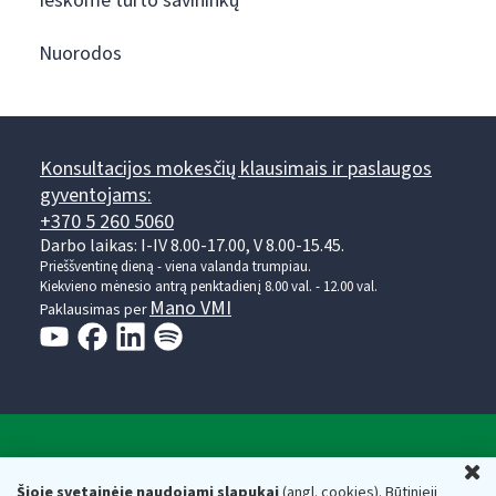
Ieškome turto savininkų
Nuorodos
Konsultacijos mokesčių klausimais ir paslaugos
gyventojams:
+370 5 260 5060
Darbo laikas: I-IV 8.00-17.00, V 8.00-15.45.
Prieššventinę dieną - viena valanda trumpiau.
Kiekvieno mėnesio antrą penktadienį 8.00 val. - 12.00 val.
Mano VMI
Paklausimas per
Valstybinė mokesčių inspekcija prie Lietuvos
U
Respublikos finansų ministerijos
Šioje svetainėje naudojami slapukai
(angl. cookies). Būtinieji