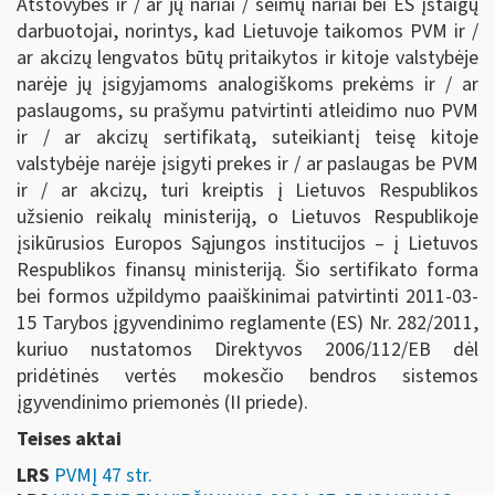
Atstovybės ir / ar jų nariai / šeimų nariai bei ES įstaigų
darbuotojai, norintys, kad Lietuvoje taikomos PVM ir /
ar akcizų lengvatos būtų pritaikytos ir kitoje valstybėje
narėje jų įsigyjamoms analogiškoms prekėms ir / ar
paslaugoms, su prašymu patvirtinti atleidimo nuo PVM
ir / ar akcizų sertifikatą, suteikiantį teisę kitoje
valstybėje narėje įsigyti prekes ir / ar paslaugas be PVM
ir / ar akcizų, turi kreiptis į Lietuvos Respublikos
užsienio reikalų ministeriją, o Lietuvos Respublikoje
įsikūrusios Europos Sąjungos institucijos – į Lietuvos
Respublikos finansų ministeriją. Šio sertifikato forma
bei formos užpildymo paaiškinimai patvirtinti 2011-03-
15 Tarybos įgyvendinimo reglamente (ES) Nr. 282/2011,
kuriuo nustatomos Direktyvos 2006/112/EB dėl
pridėtinės vertės mokesčio bendros sistemos
įgyvendinimo priemonės (II priede).
Teises aktai
LRS
PVMĮ 47 str.