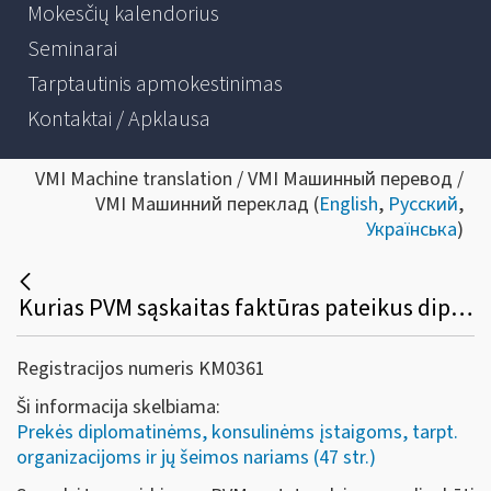
Mokesčių kalendorius
Seminarai
Tarptautinis apmokestinimas
Kontaktai / Apklausa
VMI Machine translation / VMI Машинный перевод /
VMI Машинний переклад (
English
,
Русский
,
Українська
)
Kurias PVM sąskaitas faktūras pateikus diplomatinėms atstovybėms, konsulinėms įstaigoms ir tarptautinėms organizacijoms ar jų atstovybėms, taip pat šių atstovybių ir įstaigų nariams ir jų šeimų nariams gali būti grąžinamas sumokėtas pirkimo PVM?
Registracijos numeris KM0361
Ši informacija skelbiama:
Prekės diplomatinėms, konsulinėms įstaigoms, tarpt.
organizacijoms ir jų šeimos nariams (47 str.)