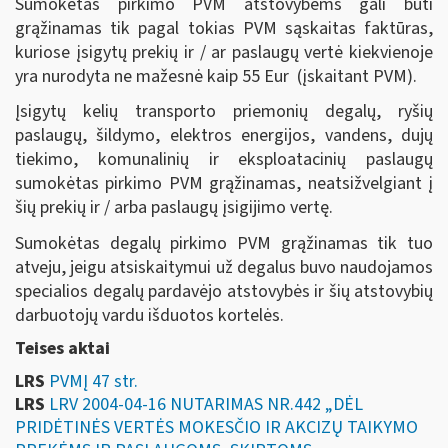
Sumokėtas pirkimo PVM atstovybėms gali būti
grąžinamas tik pagal tokias PVM sąskaitas faktūras,
kuriose įsigytų prekių ir / ar paslaugų vertė kiekvienoje
yra nurodyta ne mažesnė kaip 55 Eur (įskaitant PVM).
Įsigytų kelių transporto priemonių degalų, ryšių
paslaugų, šildymo, elektros energijos, vandens, dujų
tiekimo, komunalinių ir eksploatacinių paslaugų
sumokėtas pirkimo PVM grąžinamas, neatsižvelgiant į
šių prekių ir / arba paslaugų įsigijimo vertę.
Sumokėtas degalų pirkimo PVM grąžinamas tik tuo
atveju, jeigu atsiskaitymui už degalus buvo naudojamos
specialios degalų pardavėjo atstovybės ir šių atstovybių
darbuotojų vardu išduotos kortelės.
Teises aktai
LRS
PVMĮ 47 str.
LRS
LRV 2004-04-16 NUTARIMAS NR.442 „DĖL
PRIDĖTINĖS VERTĖS MOKESČIO IR AKCIZŲ TAIKYMO