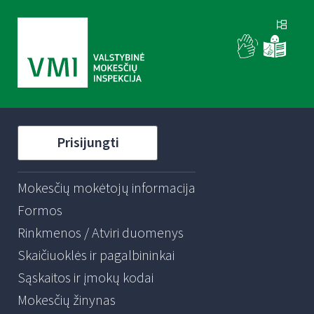
Prisijungti
Mokesčių mokėtojų informacija
Formos
Rinkmenos / Atviri duomenys
Skaičiuoklės ir pagalbininkai
Sąskaitos ir įmokų kodai
Mokesčių žinynas