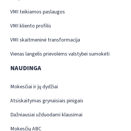
VMI teikiamos paslaugos
VMI kliento profilis
VMI skaitmeninė transformacija
Vienas langelis prievolėms valstybei sumokėti
NAUDINGA
Mokesčiai ir jų dydžiai
Atsiskaitymas grynaisiais pinigais
Dažniausiai užduodami klausimai
Mokesčių ABC