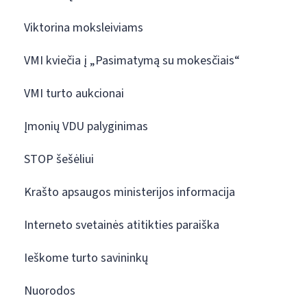
Viktorina moksleiviams
VMI kviečia į „Pasimatymą su mokesčiais“
VMI turto aukcionai
Įmonių VDU palyginimas
STOP šešėliui
Krašto apsaugos ministerijos informacija
Interneto svetainės atitikties paraiška
Ieškome turto savininkų
Nuorodos