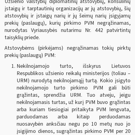
Užsienio valstybių diplomatinių atstovybių, konsulinių
įstaigų ir tarptautinių organizacijų ar jų atstovybių, šių
atstovybių ir įstaigų narių ir jų šeimų narių įsigyjamų
prekių (paslaugų), kurių pirkimo PVM negrąžinamas,
nurodytas Vyriausybės nutarimu Nr. 442 patvirtintų
taisyklių priede.
Atstovybėms (pirkėjams) negrąžinamas tokių pirktų
prekių (paslaugų) PVM:
Nekilnojamojo turto, išskyrus Lietuvos
Respublikos užsienio reikalų ministerijos (toliau –
URM) nurodytą nekilnojamąjį turtą.
Kokio įsigyto
nekilnojamojo turto pirkimo PVM gali būti
grąžintas, sprendžia URM. Tuo atveju, jeigu
nekilnojamasis turtas, už kurį PVM buvo grąžintas
arba kuriam tiesiogiai pritaikyta PVM lengvata,
parduodamas arba kitaip perduodamas
nuosavybėn anksčiau negu po 10 metų nuo jo
įsigijimo dienos, sugrąžintas pirkimo PVM per 20