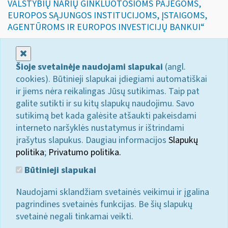
VALSTYBIŲ NARIŲ GINKLUOTOSIOMS PAJĖGOMS,
EUROPOS SĄJUNGOS INSTITUCIJOMS, ĮSTAIGOMS,
AGENTŪROMS IR EUROPOS INVESTICIJŲ BANKUI“
Uždaryti
Šioje svetainėje naudojami slapukai
(angl.
cookies). Būtinieji slapukai įdiegiami automatiškai
ir jiems nėra reikalingas Jūsų sutikimas. Taip pat
galite sutikti ir su kitų slapukų naudojimu. Savo
sutikimą bet kada galėsite atšaukti pakeisdami
interneto naršyklės nustatymus ir ištrindami
įrašytus slapukus. Daugiau informacijos
Slapukų
politika
;
Privatumo politika.
Būtinieji slapukai
Naudojami sklandžiam svetainės veikimui ir įgalina
pagrindines svetainės funkcijas. Be šių slapukų
svetainė negali tinkamai veikti.