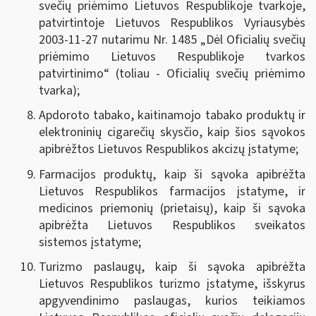
svečių priėmimo Lietuvos Respublikoje tvarkoje,
patvirtintoje Lietuvos Respublikos Vyriausybės
2003-11-27 nutarimu Nr. 1485 „Dėl Oficialių svečių
priėmimo Lietuvos Respublikoje tvarkos
patvirtinimo“ (toliau - Oficialių svečių priėmimo
tvarka);
Apdoroto tabako, kaitinamojo tabako produktų ir
elektroninių cigarečių skysčio, kaip šios sąvokos
apibrėžtos Lietuvos Respublikos akcizų įstatyme
;
Farmacijos produktų, kaip ši sąvoka apibrėžta
Lietuvos Respublikos farmacijos įstatyme, ir
medicinos priemonių (prietaisų), kaip ši sąvoka
apibrėžta Lietuvos Respublikos sveikatos
sistemos įstatyme
;
Turizmo paslaugų, kaip ši sąvoka apibrėžta
Lietuvos Respublikos turizmo įstatyme, išskyrus
apgyvendinimo paslaugas, kurios teikiamos