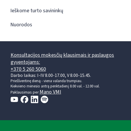
Ieškome turto savininkų
Nuorodos
Konsultacijos mokesčių klausimais ir paslaugos
gyventojams:
+370 5 260 5060
Darbo laikas: I-IV 8.00-17.00, V 8.00-15.45.
Prieššventinę dieną - viena valanda trumpiau.
Kiekvieno mėnesio antrą penktadienį 8.00 val. - 12.00 val.
Mano VMI
Paklausimas per