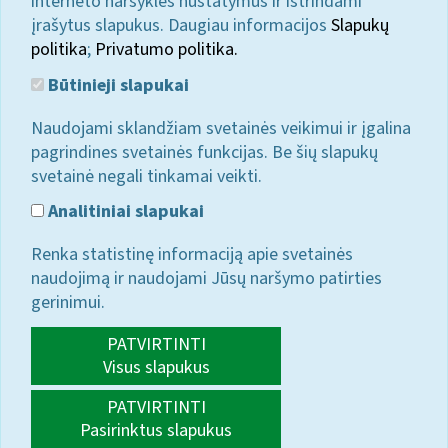
interneto naršyklės nustatymus ir ištrindami
įrašytus slapukus. Daugiau informacijos
Slapukų
politika
;
Privatumo politika.
Būtinieji slapukai
Naudojami sklandžiam svetainės veikimui ir įgalina
pagrindines svetainės funkcijas. Be šių slapukų
svetainė negali tinkamai veikti.
Analitiniai slapukai
Renka statistinę informaciją apie svetainės
naudojimą ir naudojami Jūsų naršymo patirties
gerinimui.
PATVIRTINTI
Visus slapukus
PATVIRTINTI
Pasirinktus slapukus