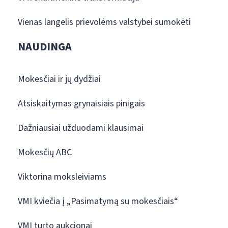
Vienas langelis prievolėms valstybei sumokėti
NAUDINGA
Mokesčiai ir jų dydžiai
Atsiskaitymas grynaisiais pinigais
Dažniausiai užduodami klausimai
Mokesčių ABC
Viktorina moksleiviams
VMI kviečia į „Pasimatymą su mokesčiais“
VMI turto aukcionai