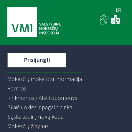
Prisijungti
Mokesčių mokėtojų informacija
Formos
Rinkmenos / Atviri duomenys
Skaičiuoklės ir pagalbininkai
Sąskaitos ir įmokų kodai
Mokesčių žinynas