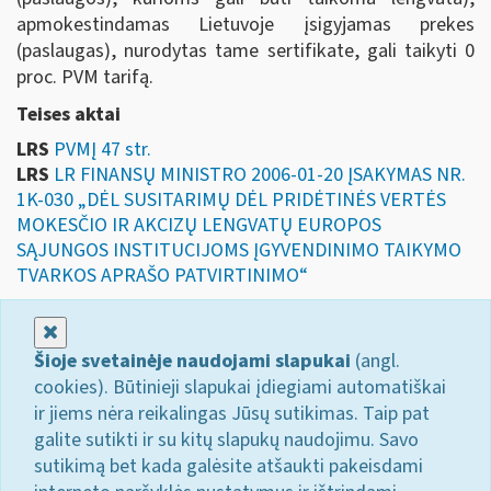
apmokestindamas Lietuvoje įsigyjamas prekes
(paslaugas), nurodytas tame sertifikate, gali taikyti 0
proc. PVM tarifą.
Teises aktai
LRS
PVMĮ 47 str.
LRS
LR FINANSŲ MINISTRO 2006-01-20 ĮSAKYMAS NR.
1K-030 „DĖL SUSITARIMŲ DĖL PRIDĖTINĖS VERTĖS
MOKESČIO IR AKCIZŲ LENGVATŲ EUROPOS
SĄJUNGOS INSTITUCIJOMS ĮGYVENDINIMO TAIKYMO
TVARKOS APRAŠO PATVIRTINIMO“
Uždaryti
Šioje svetainėje naudojami slapukai
(angl.
cookies). Būtinieji slapukai įdiegiami automatiškai
ir jiems nėra reikalingas Jūsų sutikimas. Taip pat
galite sutikti ir su kitų slapukų naudojimu. Savo
sutikimą bet kada galėsite atšaukti pakeisdami