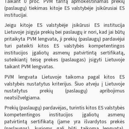
Taikant 0 proc. PVM tarifą apmokestinamas prekių
(paslaugų) tiekimas kitoje ES valstybėje įsikūrusiai ES
institucijai.
Jeigu kitoje ES valstybėje įsikūrusi ES institucija
Lietuvoje įsigyja prekių bei paslaugų ir nori, kad jai būtų
pritaikyta PVM lengvata, ji prekių (paslaugų) pardavėjui
turi pateikti kitos ES valstybės kompetentingos
institucijos įgaliotų asmenų patvirtintą sertifikatą,
suteikiantį teisę prekes (paslaugas) įsigyti Lietuvoje
taikant PVM lengvatas.
PVM lengvata Lietuvoje taikoma pagal kitos ES
valstybės nustatytus kriterijus. Šiuo atveju į Lietuvoje
nustatytus prekių (paslaugų) apribojimus
neatsižvelgiama.
Prekių (paslaugų) pardavėjas, turintis kitos ES valstybės
kompetentingos institucijos įgaliotų asmenų
patvirtintą sertifikatą (jame yra išvardytos prekės
(paslaugos), kurioms gali būti taikoma lengvata),