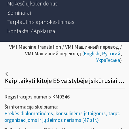
Mokesčių kalendorius
Seminarai
Tarptautinis apmokestinimas
Kontaktai / Apklausa
VMI Machine translation / VMI Машинный перевод /
VMI Машинний переклад (
English
,
Русский
,
Українська
)
Kaip taikyti kitoje ES valstybėje įsikūrusiai ES institucijai Lietuvoje įsigytų prekių (paslaugų) pirkimo PVM lengvatą?
Registracijos numeris KM0346
Ši informacija skelbiama:
Prekės diplomatinėms, konsulinėms įstaigoms, tarpt.
organizacijoms ir jų šeimos nariams (47 str.)