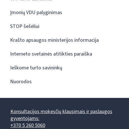
Įmonių VDU palyginimas
STOP šešėliui
Krašto apsaugos ministerijos informacija
Interneto svetainės atitikties paraiška
Ieškome turto savininkų
Nuorodos
Konsultacijos mokesčių klausimais ir paslaugos
gyventojams:
+370 5 260 5060