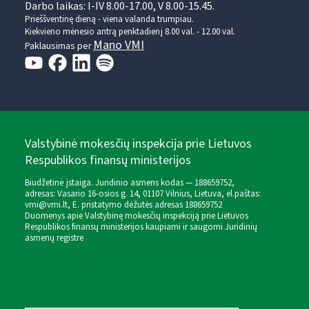
Darbo laikas: I-IV 8.00-17.00, V 8.00-15.45.
Prieššventinę dieną - viena valanda trumpiau.
Kiekvieno mėnesio antrą penktadienį 8.00 val. - 12.00 val.
Mano VMI
Paklausimas per
Valstybinė mokesčių inspekcija prie Lietuvos
Respublikos finansų ministerijos
Biudžetinė įstaiga. Juridinio asmens kodas — 188659752,
adresas: Vasario 16-osios g. 14, 01107 Vilnius, Lietuva, el.paštas:
vmi@vmi.lt
, E. pristatymo dėžutės adresas 188659752
Duomenys apie Valstybinę mokesčių inspekciją prie Lietuvos
Respublikos finansų ministerijos kaupiami ir saugomi Juridinių
asmenų registre