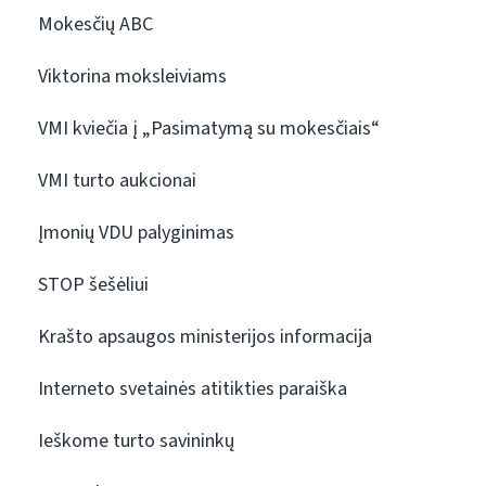
Mokesčių ABC
Viktorina moksleiviams
VMI kviečia į „Pasimatymą su mokesčiais“
VMI turto aukcionai
Įmonių VDU palyginimas
STOP šešėliui
Krašto apsaugos ministerijos informacija
Interneto svetainės atitikties paraiška
Ieškome turto savininkų