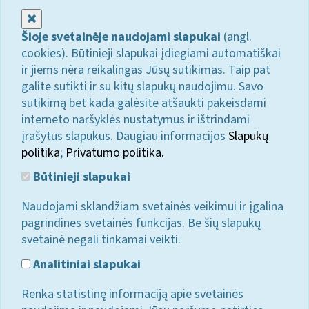
Uždaryti
Šioje svetainėje naudojami slapukai
(angl.
cookies). Būtinieji slapukai įdiegiami automatiškai
ir jiems nėra reikalingas Jūsų sutikimas. Taip pat
galite sutikti ir su kitų slapukų naudojimu. Savo
sutikimą bet kada galėsite atšaukti pakeisdami
interneto naršyklės nustatymus ir ištrindami
įrašytus slapukus. Daugiau informacijos
Slapukų
politika
;
Privatumo politika.
Būtinieji slapukai
Naudojami sklandžiam svetainės veikimui ir įgalina
pagrindines svetainės funkcijas. Be šių slapukų
svetainė negali tinkamai veikti.
Analitiniai slapukai
Renka statistinę informaciją apie svetainės