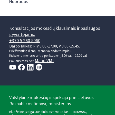
Nuorodos
Konsultacijos mokesčių klausimais ir paslaugos
gyventojams:
+370 5 260 5060
Darbo laikas: I-IV 8.00-17.00, V 8.00-15.45.
Prieššventinę dieną - viena valanda trumpiau.
Kiekvieno mėnesio antrą penktadienį 8.00 val. - 12.00 val.
Mano VMI
Paklausimas per
Valstybinė mokesčių inspekcija prie Lietuvos
Respublikos finansų ministerijos
Biudžetinė įstaiga. Juridinio asmens kodas — 188659752,