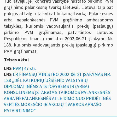
Tuo atveju, jei konkreti valstybė nustato pirkimo PVM
grąžinimo palankesnę tvarką Lietuvai, Lietuva taip pat
gali jos atžvilgiu taikyti atitinkamą tvarką. Palankesnės
arba nepalankesnės PVM grąžinimo ambasadoms
taisyklės, kuriomis vadovaujantis prekių (paslaugų)
pirkimo PVM grąžinamas, patvirtintos Lietuvos
Respublikos finansų ministro 2002-06-21 įsakymu Nr.
188, kuriomis vadovaujantis prekių (paslaugų) pirkimo
PVM grąžinamas.
Teises aktai
LRS
PVMĮ 47 str.
LRS
LR FINANSŲ MINISTRO 2002-06-21 ĮSAKYMAS NR.
188 „DĖL KAI KURIŲ UŽSIENIO VALSTYBIŲ
DIPLOMATINĖMS ATSTOVYBĖMS IR (ARBA)
KONSULINĖMS ĮSTAIGOMS TAIKOMOS PALANKESNĖS
ARBA NEPALANKESNĖS ATLEIDIMO NUO PRIDĖTINĖS
VERTĖS MOKESČIO IR AKCIZŲ TVARKOS APRAŠO
PATVIRTINIMO“