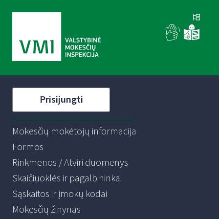
Prisijungti
Mokesčių mokėtojų informacija
Formos
Rinkmenos / Atviri duomenys
Skaičiuoklės ir pagalbininkai
Sąskaitos ir įmokų kodai
Mokesčių žinynas