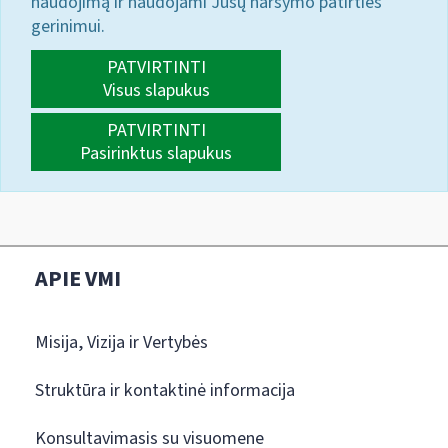
naudojimą ir naudojami Jūsų naršymo patirties
gerinimui.
PATVIRTINTI
Visus slapukus
PATVIRTINTI
Pasirinktus slapukus
APIE VMI
Misija, Vizija ir Vertybės
Struktūra ir kontaktinė informacija
Konsultavimasis su visuomene