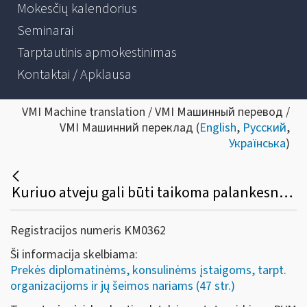
Mokesčių kalendorius
Seminarai
Tarptautinis apmokestinimas
Kontaktai / Apklausa
VMI Machine translation / VMI Машинный перевод /
VMI Машинний переклад (
English
,
Русский
,
Українська
)
Kuriuo atveju gali būti taikoma palankesnė ar nepalankesnė PVM grąžinimo tvarka?
Registracijos numeris KM0362
Ši informacija skelbiama:
Prekės diplomatinėms, konsulinėms įstaigoms, tarpt.
organizacijoms ir jų šeimos nariams (47 str.)