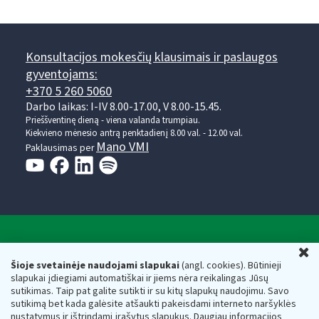
Konsultacijos mokesčių klausimais ir paslaugos
gyventojams:
+370 5 260 5060
Darbo laikas: I-IV 8.00-17.00, V 8.00-15.45.
Prieššventinę dieną - viena valanda trumpiau.
Kiekvieno mėnesio antrą penktadienį 8.00 val. - 12.00 val.
Mano VMI
Paklausimas per
Valstybinė mokesčių inspekcija prie Lietuvos
U
Respublikos finansų ministerijos
Šioje svetainėje naudojami slapukai
(angl. cookies). Būtinieji
slapukai įdiegiami automatiškai ir jiems nėra reikalingas Jūsų
Biudžetinė įstaiga. Juridinio asmens kodas — 188659752,
sutikimas. Taip pat galite sutikti ir su kitų slapukų naudojimu. Savo
adresas: Vasario 16-osios g. 14, 01107 Vilnius, Lietuva, el.paštas:
sutikimą bet kada galėsite atšaukti pakeisdami interneto naršyklės
vmi@vmi.lt
, E. pristatymo dėžutės adresas 188659752
nustatymus ir ištrindami įrašytus slapukus. Daugiau informacijos