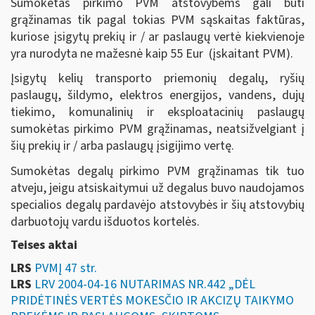
Sumokėtas pirkimo PVM atstovybėms gali būti
grąžinamas tik pagal tokias PVM sąskaitas faktūras,
kuriose įsigytų prekių ir / ar paslaugų vertė kiekvienoje
yra nurodyta ne mažesnė kaip 55 Eur (įskaitant PVM).
Įsigytų kelių transporto priemonių degalų, ryšių
paslaugų, šildymo, elektros energijos, vandens, dujų
tiekimo, komunalinių ir eksploatacinių paslaugų
sumokėtas pirkimo PVM grąžinamas, neatsižvelgiant į
šių prekių ir / arba paslaugų įsigijimo vertę.
Sumokėtas degalų pirkimo PVM grąžinamas tik tuo
atveju, jeigu atsiskaitymui už degalus buvo naudojamos
specialios degalų pardavėjo atstovybės ir šių atstovybių
darbuotojų vardu išduotos kortelės.
Teises aktai
LRS
PVMĮ 47 str.
LRS
LRV 2004-04-16 NUTARIMAS NR.442 „DĖL
PRIDĖTINĖS VERTĖS MOKESČIO IR AKCIZŲ TAIKYMO