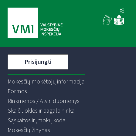
Prisijungti
Mokesčių mokėtojų informacija
Formos
Rinkmenos / Atviri duomenys
Skaičiuoklės ir pagalbininkai
Sąskaitos ir įmokų kodai
Mokesčių žinynas