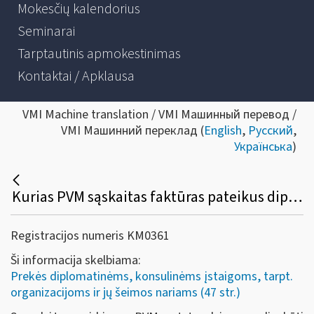
Mokesčių kalendorius
Seminarai
Tarptautinis apmokestinimas
Kontaktai / Apklausa
VMI Machine translation / VMI Машинный перевод /
VMI Машинний переклад (
English
,
Русский
,
Українська
)
Kurias PVM sąskaitas faktūras pateikus diplomatinėms atstovybėms, konsulinėms įstaigoms ir tarptautinėms organizacijoms ar jų atstovybėms, taip pat šių atstovybių ir įstaigų nariams ir jų šeimų nariams gali būti grąžinamas sumokėtas pirkimo PVM?
Registracijos numeris KM0361
Ši informacija skelbiama:
Prekės diplomatinėms, konsulinėms įstaigoms, tarpt.
organizacijoms ir jų šeimos nariams (47 str.)