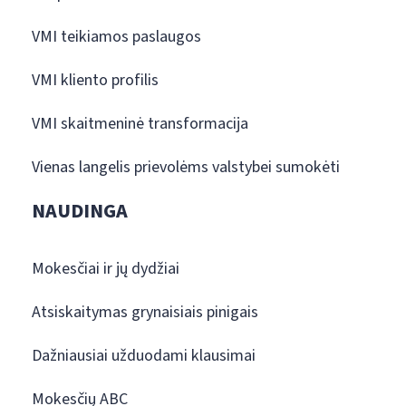
VMI teikiamos paslaugos
VMI kliento profilis
VMI skaitmeninė transformacija
Vienas langelis prievolėms valstybei sumokėti
NAUDINGA
Mokesčiai ir jų dydžiai
Atsiskaitymas grynaisiais pinigais
Dažniausiai užduodami klausimai
Mokesčių ABC