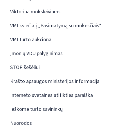
Viktorina moksleiviams
VMI kviečia į „Pasimatymą su mokesčiais“
VMI turto aukcionai
Įmonių VDU palyginimas
STOP šešėliui
Krašto apsaugos ministerijos informacija
Interneto svetainės atitikties paraiška
Ieškome turto savininkų
Nuorodos