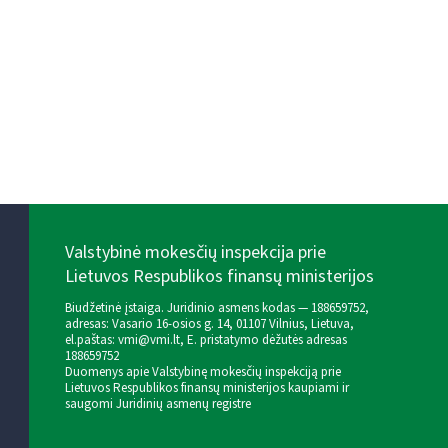
Valstybinė mokesčių inspekcija prie
Lietuvos Respublikos finansų ministerijos
Biudžetinė įstaiga. Juridinio asmens kodas — 188659752,
adresas: Vasario 16-osios g. 14, 01107 Vilnius, Lietuva,
el.paštas:
vmi@vmi.lt
, E. pristatymo dėžutės adresas
188659752
Duomenys apie Valstybinę mokesčių inspekciją prie
Lietuvos Respublikos finansų ministerijos kaupiami ir
saugomi Juridinių asmenų registre