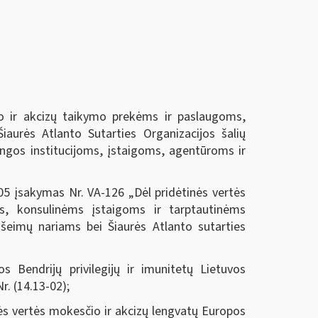
io ir akcizų taikymo prekėms ir paslaugoms,
aurės Atlanto Sutarties Organizacijos šalių
ngos institucijoms, įstaigoms, agentūroms ir
-05 įsakymas Nr. VA-126 „Dėl pridėtinės vertės
s, konsulinėms įstaigoms ir tarptautinėms
ų šeimų nariams bei Šiaurės Atlanto sutarties
 Bendrijų privilegijų ir imunitetų Lietuvos
r. (14.13-02);
ės vertės mokesčio ir akcizų lengvatų Europos