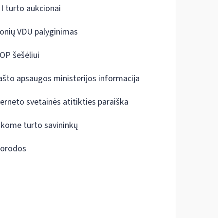
I turto aukcionai
onių VDU palyginimas
OP šešėliui
ašto apsaugos ministerijos informacija
terneto svetainės atitikties paraiška
škome turto savininkų
orodos