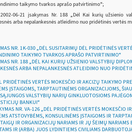
vendinimo taikymo tvarkos aprašo patvirtinimo“;
 2002-06-21 įsakymas Nr. 188 „
Dėl Kai kurių užsienio v
nės arba nepalankesnės atleidimo nuo pridėtinės vertės mo
YMAS NR. 1K-030 „DĖL SUSITARIMŲ DĖL PRIDĖTINĖS VER
NDINIMO TAIKYMO TVARKOS APRAŠO PATVIRTINIMO“
YMAS NR. 188 „DĖL KAI KURIŲ UŽSIENIO VALSTYBIŲ DIPL
KESNĖS ARBA NEPALANKESNĖS ATLEIDIMO NUO PRIDĖTIN
DĖL PRIDĖTINĖS VERTĖS MOKESČIO IR AKCIZŲ TAIKYMO P
MS ĮSTAIGOMS, TARPTAUTINĖMS ORGANIZACIJOMS, ŠIAU
 SĄJUNGOS VALSTYBIŲ NARIŲ GINKLUOTOSIOMS PAJĖGO
STICIJŲ BANKUI“
SAKYMAS NR. VA-126 „DĖL PRIDĖTINĖS VERTĖS MOKESČIO 
ĖMS ATSTOVYBĖMS, KONSULINĖMS ĮSTAIGOMS IR TARPTA
STAIGŲ IR ORGANIZACIJŲ NARIAMS IR JŲ ŠEIMŲ NARIAMS
TAMS IR (ARBA) JUOS LYDINTIEMS CIVILIAMS DARBUOTOJ