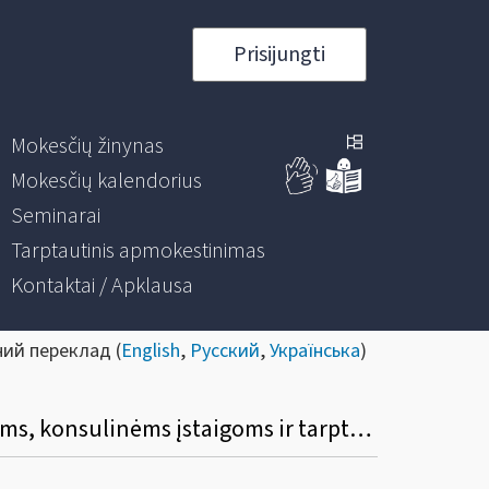
Prisijungti
Mokesčių žinynas
Mokesčių kalendorius
Seminarai
Tarptautinis apmokestinimas
Kontaktai / Apklausa
ний переклад (
English
,
Русский
,
Українська
)
Kokie teisės aktai reglamentuoja 0 proc. PVM tarifo taikymą diplomatinėms atstovybėms, konsulinėms įstaigoms ir tarptautinėms organizacijoms ar jų atstovybėms, taip pat šių atstovybių ir įstaigų nariams ir jų šeimų nariams?