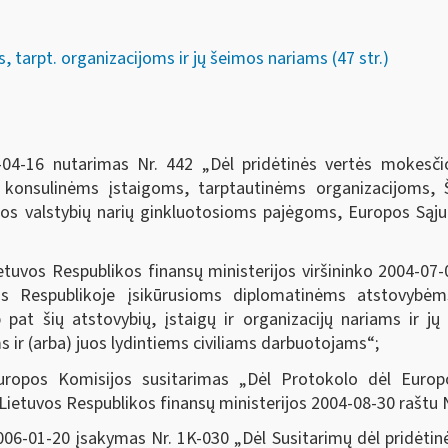
tarpt. organizacijoms ir jų šeimos nariams (47 str.)
-04-16 nutarimas Nr. 442 „
Dėl pridėtinės vertės mokesč
onsulinėms įstaigoms, tarptautinėms organizacijoms, Ši
s valstybių narių ginkluotosioms pajėgoms, Europos Sąju
etuvos Respublikos finansų ministerijos viršininko 2004-07
os Respublikoje įsikūrusioms diplomatinėms atstovybėm
 pat šių atstovybių, įstaigų ir organizacijų nariams ir j
 ir (arba) juos lydintiems civiliams darbuotojams“;
uropos Komisijos susitarimas „Dėl Protokolo dėl Europos
Lietuvos Respublikos finansų ministerijos 2004-08-30 raštu N
006-01-20 įsakymas Nr. 1K-030 „Dėl Susitarimų dėl pridėtin