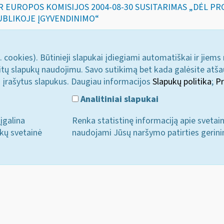
IR EUROPOS KOMISIJOS 2004-08-30 SUSITARIMAS „DĖL 
UBLIKOJE ĮGYVENDINIMO“
. cookies). Būtinieji slapukai įdiegiami automatiškai ir jiems
u kitų slapukų naudojimu. Savo sutikimą bet kada galėsite atš
i įrašytus slapukus. Daugiau informacijos
Slapukų politika
;
Pr
Analitiniai slapukai
įgalina
Renka statistinę informaciją apie svetai
ukų svetainė
naudojami Jūsų naršymo patirties gerini