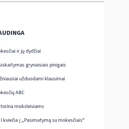
AUDINGA
kesčiai ir jų dydžiai
siskaitymas grynaisiais pinigais
žniausiai užduodami klausimai
kesčių ABC
ktorina moksleiviams
I kviečia į „Pasimatymą su mokesčiais“