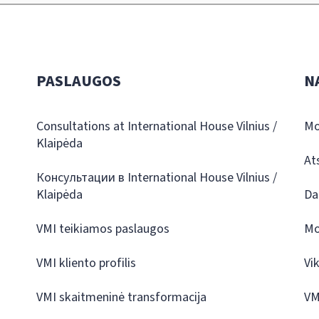
PASLAUGOS
N
Consultations at International House Vilnius /
Mo
Klaipėda
At
Консультации в International House Vilnius /
Klaipėda
Da
VMI teikiamos paslaugos
Mo
VMI kliento profilis
Vi
VMI skaitmeninė transformacija
VM