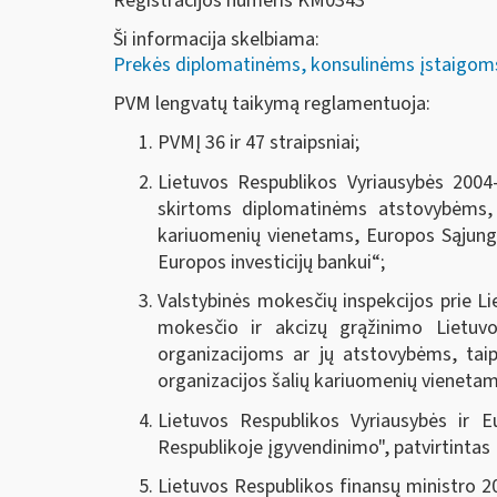
Registracijos numeris KM0343
Ši informacija skelbiama:
Prekės diplomatinėms, konsulinėms įstaigoms, 
PVM lengvatų taikymą reglamentuoja:
PVMĮ 36 ir 47 straipsniai;
Lietuvos Respublikos Vyriausybės 2004
skirtoms diplomatinėms atstovybėms, k
kariuomenių vienetams, Europos Sąjungo
Europos investicijų bankui
“;
Valstybinės mokesčių inspekcijos prie Li
mokesčio ir akcizų grąžinimo Lietuv
organizacijoms ar jų atstovybėms, taip
organizacijos šalių kariuomenių vienetams
Lietuvos Respublikos Vyriausybės ir E
Respublikoje įgyvendinimo", patvirtintas 
Lietuvos Respublikos finansų ministro 2