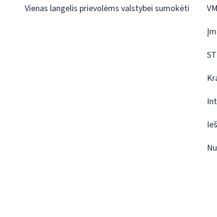
Vienas langelis prievolėms valstybei sumokėti
VM
Įm
ST
Kr
In
Ie
Nu