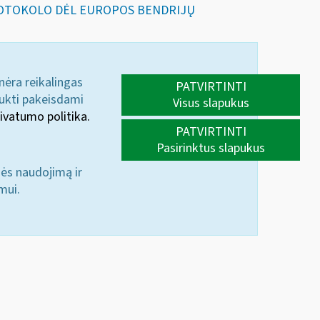
PROTOKOLO DĖL EUROPOS BENDRIJŲ
 nėra reikalingas
PATVIRTINTI
aukti pakeisdami
Visus slapukus
ivatumo politika.
PATVIRTINTI
Pasirinktus slapukus
nės naudojimą ir
mui.