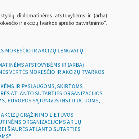
alstybių diplomatinėms atstovybėms ir (arba)
kesčio ir akcizų tvarkos aprašo patvirtinimo
“.
TĖS MOKESČIO IR AKCIZŲ LENGVATŲ
OMATINĖMS ATSTOVYBĖMS IR (ARBA)
ĖS VERTĖS MOKESČIO IR AKCIZŲ TVARKOS
REKĖMS IR PASLAUGOMS, SKIRTOMS
RĖS ATLANTO SUTARTIES ORGANIZACIJOS
MS, EUROPOS SĄJUNGOS INSTITUCIJOMS,
IR AKCIZŲ GRĄŽINIMO LIETUVOS
UTINĖMS ORGANIZACIJOMS AR JŲ
 BEI ŠIAURĖS ATLANTO SUTARTIES
AMS“