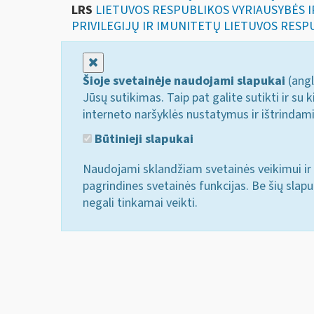
LRS
LIETUVOS RESPUBLIKOS VYRIAUSYBĖS 
PRIVILEGIJŲ IR IMUNITETŲ LIETUVOS RESP
Uždaryti
Šioje svetainėje naudojami slapukai
(angl
Jūsų sutikimas. Taip pat galite sutikti ir s
interneto naršyklės nustatymus ir ištrindam
Būtinieji slapukai
Naudojami sklandžiam svetainės veikimui ir 
pagrindines svetainės funkcijas. Be šių slap
negali tinkamai veikti.