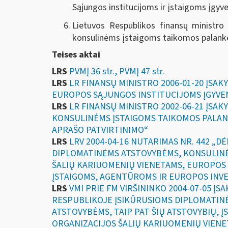
Sąjungos institucijoms ir įstaigoms įgy
Lietuvos Respublikos finansų ministro
konsulinėms įstaigoms taikomos palankes
Teises aktai
LRS
PVMĮ 36 str., PVMĮ 47 str.
LRS
LR FINANSŲ MINISTRO 2006-01-20 ĮSAK
EUROPOS SĄJUNGOS INSTITUCIJOMS ĮGYVE
LRS
LR FINANSŲ MINISTRO 2002-06-21 ĮSAK
KONSULINĖMS ĮSTAIGOMS TAIKOMOS PALAN
APRAŠO PATVIRTINIMO“
LRS
LRV 2004-04-16 NUTARIMAS NR. 442 „
DIPLOMATINĖMS ATSTOVYBĖMS, KONSULINĖ
ŠALIŲ KARIUOMENIŲ VIENETAMS, EUROPOS
ĮSTAIGOMS, AGENTŪROMS IR EUROPOS INVE
LRS
VMI PRIE FM VIRŠININKO 2004-07-05 Į
RESPUBLIKOJE ĮSIKŪRUSIOMS DIPLOMATIN
ATSTOVYBĖMS, TAIP PAT ŠIŲ ATSTOVYBIŲ, Į
ORGANIZACIJOS ŠALIŲ KARIUOMENIŲ VIENE