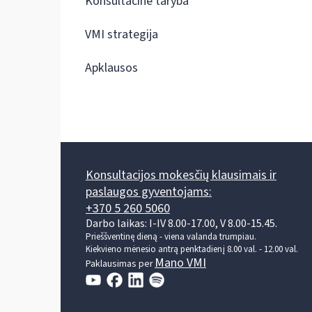
Konsultacinė taryba
VMI strategija
Apklausos
Konsultacijos mokesčių klausimais ir
paslaugos gyventojams:
+370 5 260 5060
Darbo laikas: I-IV 8.00-17.00, V 8.00-15.45.
Prieššventinę dieną - viena valanda trumpiau.
Kiekvieno mėnesio antrą penktadienį 8.00 val. - 12.00 val.
Mano VMI
Paklausimas per